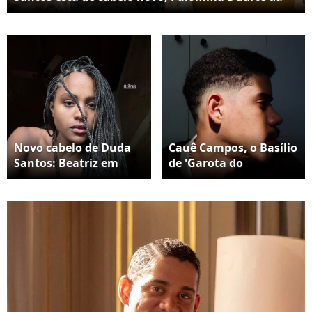
adeus ao loiro e mais mudanças de visual do
elenco. Veja fotos!
Novo cabelo de Duda
Cauê Campos, o Basílio
Santos: Beatriz em
de 'Garota do
'Garota do Momento',
Momento', também
após o término das
mudou o visual após o
gravações, a artista
término das gravações
surgiu com o cabelo
da novela de
trançado.
Alessandra Poggi.