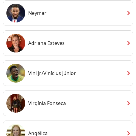
chevron_right
Neymar
chevron_right
Adriana Esteves
chevron_right
Vini Jr./Vinícius Júnior
chevron_right
Virgínia Fonseca
chevron_right
Angélica