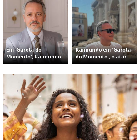
filhos."
Em 'Garota do
Raimundo em 'Garota
Momento', Raimundo
do Momento', o ator
(Danton Mello) usava
Danton Mello
bigodes e estava com o
'abandonou' o visual
cabelo um pouco
com bigode e surgiu
maior.
com o cabelo aparado
na web, após o fim das
gravações da novela.