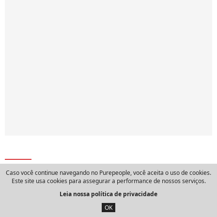
Top notícias do mês
Caso você continue navegando no Purepeople, você aceita o uso de cookies.
Este site usa cookies para assegurar a performance de nossos serviços.
Frase do dia de Aurelio Arteta, filósofo
Leia nossa política de privacidade
espanhol: 'Quem merece respeito é a
OK
pessoa, e com muita frequência apesar