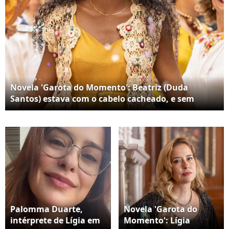
Novela 'Garota do Momento': Beatriz (Duda
Santos) estava com o cabelo cacheado, e sem
tranças na história da Globo.
Palomma Duarte,
Novela 'Garota do
intérprete de Lígia em
Momento': Lígia