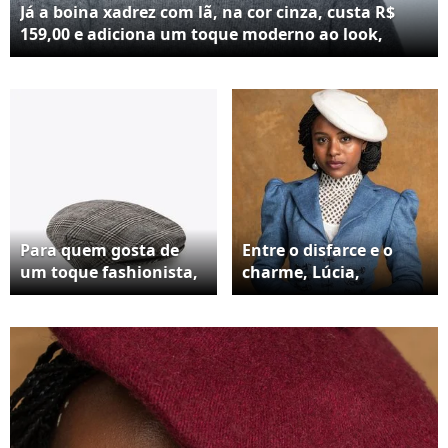
Já a boina xadrez com lã, na cor cinza, custa R$
159,00 e adiciona um toque moderno ao look,
graças à padronagem elegante e fácil de combinar
Para quem gosta de
Entre o disfarce e o
um toque fashionista,
charme, Lúcia,
a versão xadrez entra
personagem de Duda
como protagonista do
Santos, resgata o
look. Ela combina
poder da boina em
muito bem com peças
'Nobreza do Amor' e
básicas, como
mostra como o
camiseta e calça,
acessório virou
ajudando a criar um
sinônimo de