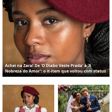
visual atual e cheio de
sofisticação na novela
personalidade, sem
abrir mão do conforto
Achei na Zara! De 'O Diabo Veste Prada' à 'A
Nobreza do Amor': o it-item que voltou com status
de luxo e rejuvenesce qualquer look; veja como
usar