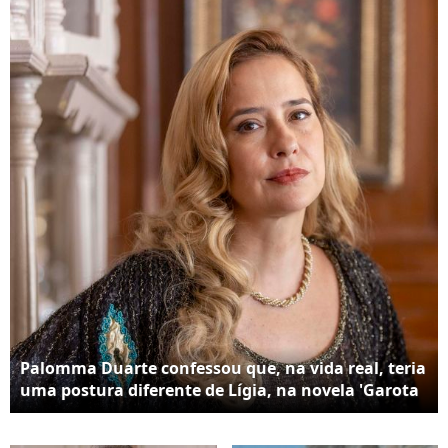
um dos grandes nomes
da emissora.
Palomma Duarte confessou que, na vida real, teria
uma postura diferente de Lígia, na novela 'Garota
do Momento'. "Acho que eu não conseguiria
perdoar um homem que me afastou dos meus