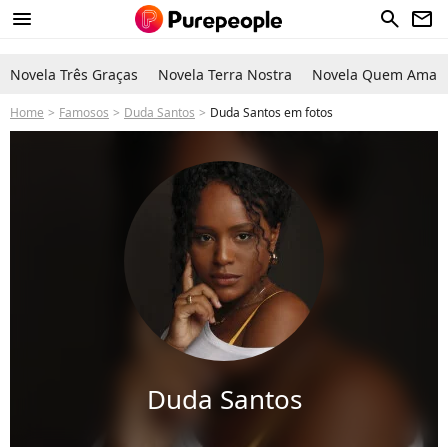
menu
search
newsletter
Novela Três Graças
Novela Terra Nostra
Novela Quem Ama C
Home
Famosos
Duda Santos
Duda Santos em fotos
Duda Santos