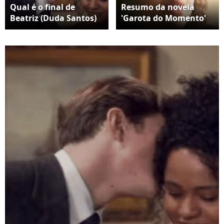
Qual é o final de
Resumo da novela
Beatriz (Duda Santos)
'Garota do Momento'
em 'Garota do
tem Beatriz com medo
Momento'? mocinha
de que Clarice seja
tem casamento
presa.
marcado com Beto
(Pedro Novaes), fica
grávida e adota uma
menina