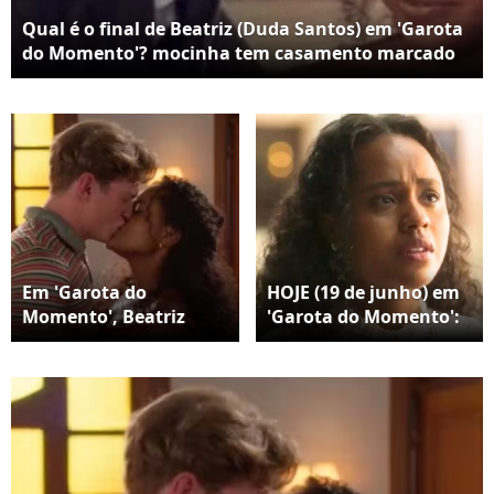
Qual é o final de Beatriz (Duda Santos) em 'Garota
do Momento'? mocinha tem casamento marcado
com Beto (Pedro Novaes), fica grávida e adota uma
menina
Em 'Garota do
HOJE (19 de junho) em
Momento', Beatriz
'Garota do Momento':
comemora com Beto e
Beatriz é salva por
Clarice a fundação da
personagem
escola primária.
surpreendente após
ataque explosivo de
Juliano; filho deixa
Maristela em choque