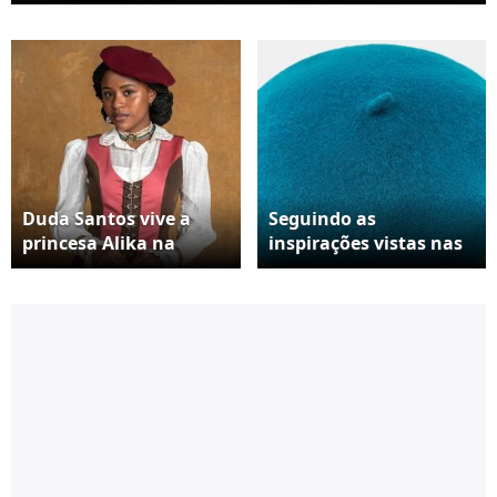
Duda Santos vive a
Seguindo as
princesa Alika na
inspirações vistas nas
novela 'A Nobreza do
telas e nas ruas, a
Amor'
boina aparece como
aquele detalhe que
transforma o visual
com pouco esforço. O
modelo em lã no tom
verde-azulado
funciona
perfeitamente como
ponto de cor em