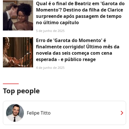
Qual é o final de Beatriz em 'Garota do
Momento'? Destino da filha de Clarice
surpreende após passagem de tempo
no último capítulo
5 de junho de 2025
Erro de 'Garota do Momento' é
finalmente corrigido! Último mês da
novela das seis começa com cena
esperada - e público reage
4 de junho de 2025
Top people
chevron_right
Felipe Titto