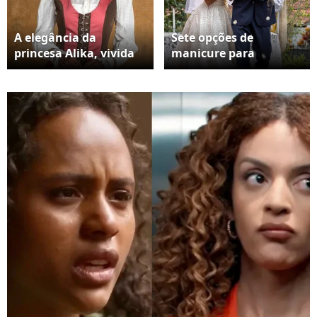
A elegância da
Sete opções de
princesa Alika, vivida
manicure para
por Duda Santos em
convidadas de
'Nobreza do Amor',
casamento: as cores de
prova que a boina
unhas mais em alta
pode transformar até
neste Outono 2026
os looks mais simples
em produções dignas
da realeza