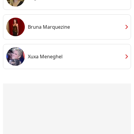
chevron_right
Bruna Marquezine
chevron_right
Xuxa Meneghel