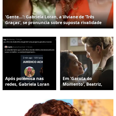
'Gente...': Gabriela Loran, a Viviane de 'Três
Graças', se pronuncia sobre suposta rivalidade
com Duda Santos, a Beatriz de 'Garota do
Momento' após áudio controverso
Após polêmica nas
Em 'Garota do
redes, Gabriela Loran
Momento', Beatriz,
se pronuncia e
vivida por Duda
minimiza boatos:
Santos, se envolve com
“Gente é meme!!!!!”
Beto, personagem do
ator Pedro Novaes