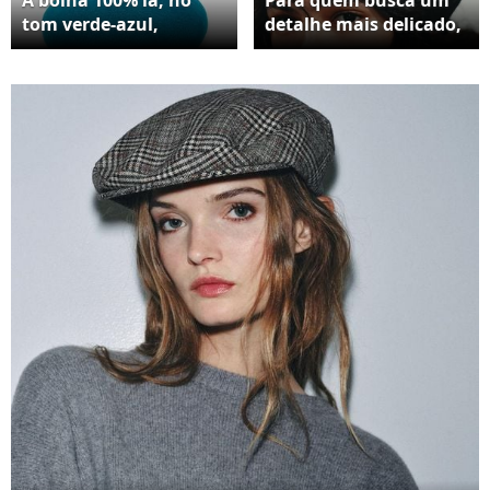
tom verde-azul,
detalhe mais delicado,
aparece por R$ 139,00 e
a boina 100% lã com
aposta em um visual
laço, na cor preta, sai
clássico, com
por R$ 179,00 e se
acabamento de
destaca pela aplicação
qualidade que
sutil no mesmo tom,
atravessa temporadas
perfeita para um
visual mais feminino e
sofisticado