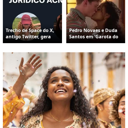
Trecho de Space do X,
Pedro Novaes e Duda
antigo Twitter, gera
Santos em 'Garota do
especulações após fala
Momento'
atribuída a Gabriela
Loran citar Duda
Santos