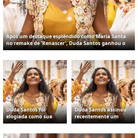
Após um destaque esplêndido como Maria Santa
no remake de 'Renascer', Duda Santos ganhou o
posto de atriz principal em 'Garota do Momento'.
Duda Santos foi
Duda Santos assinou
elogiada como sua
recentemente um
protagonista Beatriz
contrato fixo de longo
na novela 'Garota do
prazo com a TV Globo.
Momento'
Aos 23 anos, a artista é