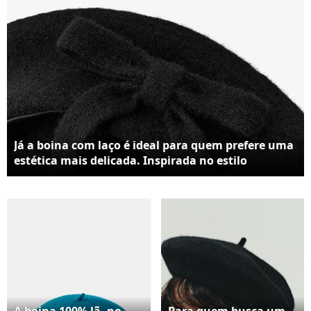
produções neutras,
criando um contraste
elegante e moderno
sem exageros
Já a boina com laço é ideal para quem prefere uma
estética mais delicada. Inspirada no estilo
romântico, ela complementa vestidos leves ou até
combinações mais simples, trazendo um
acabamento feminino e sofisticado na medida
certa
A boina 100% lã, no
Para quem busca um