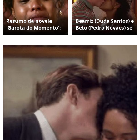
Resumo da novela
Bearriz (Duda Santos) e
'Garota do Momento':
Beto (Pedro Novaes) se
Beatriz fala para Bia
casam no último
esquecer a questão da
capítulo de 'Garota do
relação de irmã entre
Momento', que
as duas.
acontece no capítulo
de 27 de junho