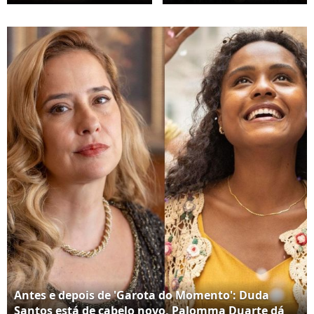
'Garota do Momento',
(Palomma Duarte)
abandonou os fios
tinha o cabelo loiro na
loiros do cabelo e ficou
novela.
morena.
Antes e depois de 'Garota do Momento': Duda
Santos está de cabelo novo, Palomma Duarte dá