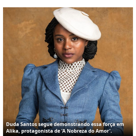
sobre a escolha de
interpretar Daiane dos
Duda Santos para
Santos no cinema
interpretá-la no
cinema
Duda Santos segue demonstrando essa força em
Alika, protagonista de 'A Nobreza do Amor'.