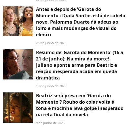
Antes e depois de 'Garota do
Momento': Duda Santos está de cabelo
novo, Palomma Duarte dá adeus ao
loiro e mais mudanças de visual do
elenco
23 de junho de 2025
Resumo de 'Garota do Momento' (16 a
21 de junho): Na mira da morte!
Juliano aponta arma para Beatriz e
reação inesperada acaba em queda
dramática
13 de junho de 2025
Beatriz será presa em 'Garota do
Momento'? Roubo do colar volta à
tona e mocinha leva golpe inesperado
na reta final da novela
9 de junho de 2025