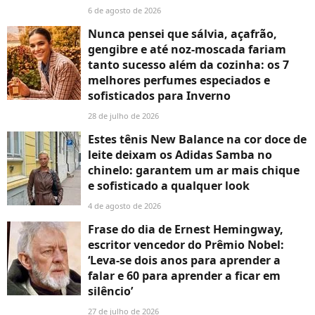
6 de agosto de 2026
Nunca pensei que sálvia, açafrão,
gengibre e até noz-moscada fariam
tanto sucesso além da cozinha: os 7
melhores perfumes especiados e
sofisticados para Inverno
28 de julho de 2026
Estes tênis New Balance na cor doce de
leite deixam os Adidas Samba no
chinelo: garantem um ar mais chique
e sofisticado a qualquer look
4 de agosto de 2026
Frase do dia de Ernest Hemingway,
escritor vencedor do Prêmio Nobel:
‘Leva-se dois anos para aprender a
falar e 60 para aprender a ficar em
silêncio’
27 de julho de 2026