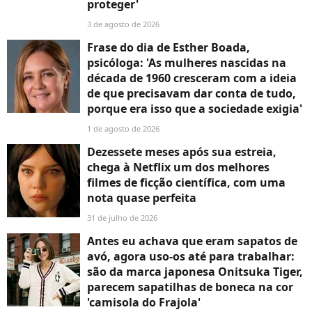
proteger'
3 de agosto de 2026
Frase do dia de Esther Boada,
psicóloga: 'As mulheres nascidas na
década de 1960 cresceram com a ideia
de que precisavam dar conta de tudo,
porque era isso que a sociedade exigia'
1 de agosto de 2026
Dezessete meses após sua estreia,
chega à Netflix um dos melhores
filmes de ficção científica, com uma
nota quase perfeita
31 de julho de 2026
Antes eu achava que eram sapatos de
avó, agora uso-os até para trabalhar:
são da marca japonesa Onitsuka Tiger,
parecem sapatilhas de boneca na cor
'camisola do Frajola'