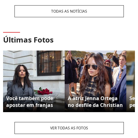
TODAS AS NOTÍCIAS
Últimas Fotos
Você também pode
A atriz Jenna Ortega
Seg
apostar em franjas
no desfile da Christian
pes
curtas no seu cabelo
Dior, eterna
car
médio em camadas
'Wandinha', ajudou a
qu
impulsionar a febre
'in
VER TODAS AS FOTOS
das jaquetas
que