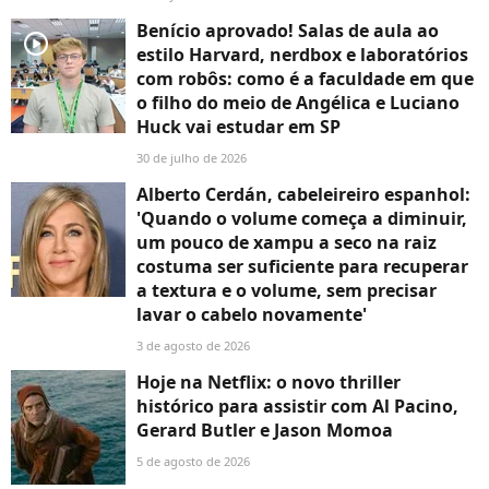
Benício aprovado! Salas de aula ao
player2
estilo Harvard, nerdbox e laboratórios
com robôs: como é a faculdade em que
o filho do meio de Angélica e Luciano
Huck vai estudar em SP
30 de julho de 2026
Alberto Cerdán, cabeleireiro espanhol:
'Quando o volume começa a diminuir,
um pouco de xampu a seco na raiz
costuma ser suficiente para recuperar
a textura e o volume, sem precisar
lavar o cabelo novamente'
3 de agosto de 2026
Hoje na Netflix: o novo thriller
histórico para assistir com Al Pacino,
Gerard Butler e Jason Momoa
5 de agosto de 2026