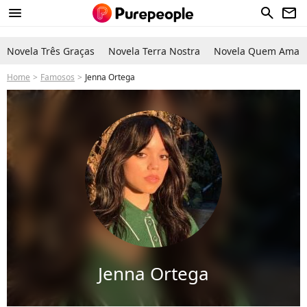
menu
search
newsletter
Novela Três Graças
Novela Terra Nostra
Novela Quem Ama C
Home
Famosos
Jenna Ortega
Jenna Ortega