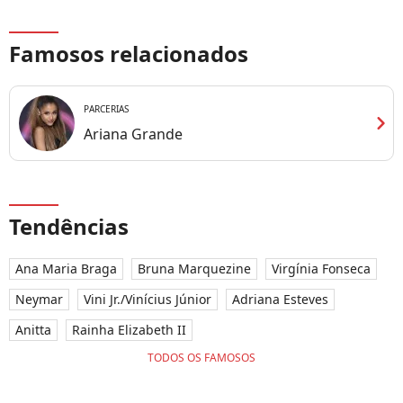
napoleônicas após
são
aparecer com
os 
produções sombrias e
que
Famosos relacionados
estruturadas que
iss
lembram o visual
dor
militar glam que
sen
PARCERIAS
chevron_right
domina 2026
se a
Ariana Grande
Tendências
Ana Maria Braga
Bruna Marquezine
Virgínia Fonseca
Neymar
Vini Jr./Vinícius Júnior
Adriana Esteves
Anitta
Rainha Elizabeth II
TODOS OS FAMOSOS