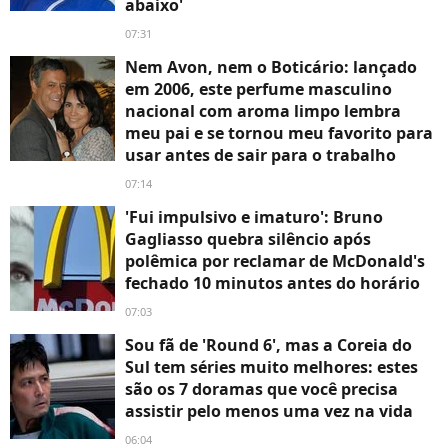
abaixo'
07:31
Nem Avon, nem o Boticário: lançado
em 2006, este perfume masculino
nacional com aroma limpo lembra
meu pai e se tornou meu favorito para
usar antes de sair para o trabalho
07:14
'Fui impulsivo e imaturo': Bruno
Gagliasso quebra silêncio após
polêmica por reclamar de McDonald's
fechado 10 minutos antes do horário
07:03
Sou fã de 'Round 6', mas a Coreia do
Sul tem séries muito melhores: estes
são os 7 doramas que você precisa
assistir pelo menos uma vez na vida
06:04