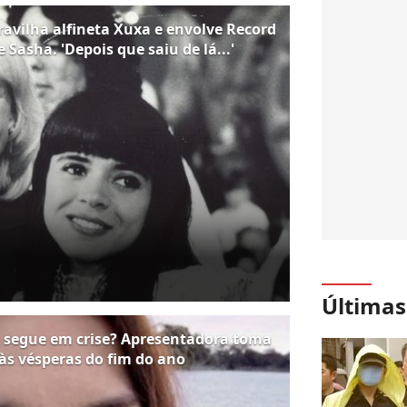
avilha alfineta Xuxa e envolve Record
asha. 'Depois que saiu de lá...'
Últimas
 segue em crise? Apresentadora toma
às vésperas do fim do ano