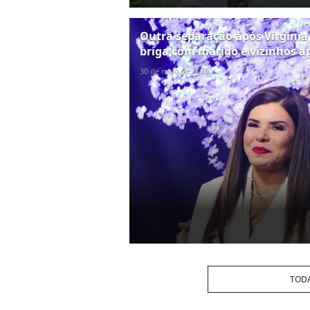
Outra separação após Virginia 
briga com marido e vizinhos 
30 de maio de 2025
TODA