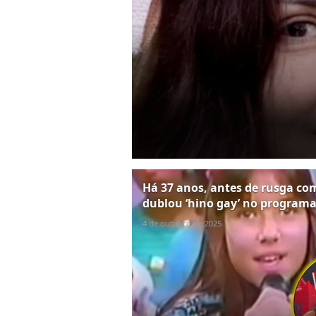
Há 37 anos, antes de rusga co
dublou ‘hino gay’ no programa
4 de outubro de 2025