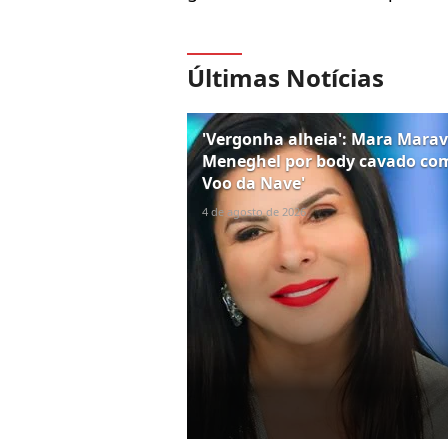
Últimas Notícias
'Vergonha alheia': Mara Marav
Meneghel por body cavado com
Voo da Nave'
4 de agosto de 2026