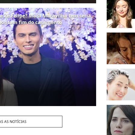
e Zé Felipe? Mara Maravilha tem séria
apontam fim do casamento
S AS NOTÍCIAS