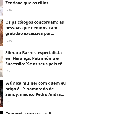
Zendaya que os cílios
naturais estão na moda na
12:07
maquiagem do Inverno 2026
Os psicólogos concordam: as
pessoas que demonstram
gratidão excessiva por
pequenos favores não são
12:02
simplesmente gratas
Silmara Barros, especialista
em Herança, Patrimônio e
Sucessão: 'Se os seus pais têm
entre 60 e 80 anos, existe uma
11:46
pasta que resolveria 80% dos
problemas de sucessão'
'A única mulher com quem eu
brigo é...': namorado de
Sandy, médico Pedro Andrade
revela ter estudado o cérebro
11:40
feminino e conta detalhe
curioso sobre vida familiar
Comecei a usar estes 6