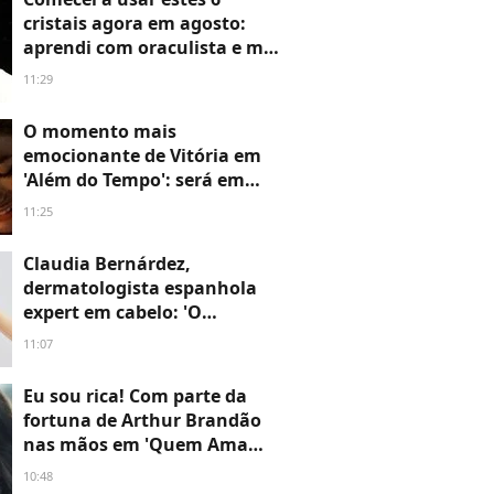
cristais agora em agosto:
aprendi com oraculista e me
surpreendi com o real
11:29
significado de cada um
O momento mais
emocionante de Vitória em
'Além do Tempo': será em
menos de 24h e não vejo a
11:25
hora de assistir; cena
marcante acaba com 1ª fase e
Claudia Bernárdez,
final da novela tem capítulo
dermatologista espanhola
de chorar
expert em cabelo: 'O
shampoo deve ser aplicado
11:07
apenas no couro cabeludo; se
esfregarmos do meio até as
Eu sou rica! Com parte da
pontas, estamos danificando
fortuna de Arthur Brandão
o cabelo'
nas mãos em 'Quem Ama
Cuida', Adriana compra a
10:48
joalheria da família e dá novo