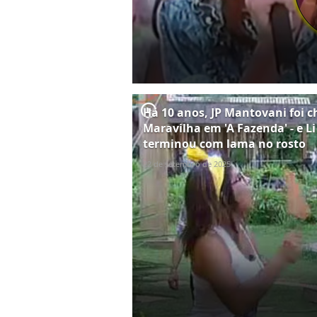
player2
Há 10 anos, JP Mantovani foi 
Maravilha em 'A Fazenda' - e L
terminou com lama no rosto
22 de setembro de 2025