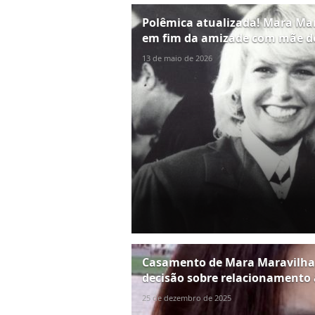
Polêmica atualizada! Mara Mar
em fim da amizade com mãe de S
13 de maio de 2026
Casamento de Mara Maravilha
decisão sobre relacionamento 
25 de dezembro de 2025