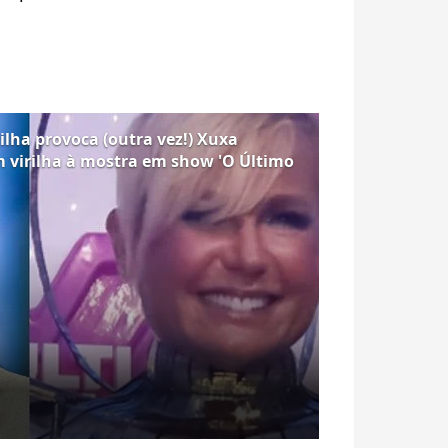
ilha provoca (outra vez!) Xuxa
 virilha à mostra em show 'O Último