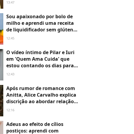
a um serial killer que
13:47
assombrou o mundo nos
anos 2000
Sou apaixonado por bolo de
milho e aprendi uma receita
de liquidificador sem glúten e
cremosa com Ana Maria
12:45
Braga: leva apenas 7
ingredientes
O vídeo íntimo de Pilar e Iuri
em 'Quem Ama Cuida' que
estou contando os dias para
assistir: cena explosiva
12:43
termina em guerra entre mãe
e filha
Após rumor de romance com
Anitta, Alice Carvalho explica
discrição ao abordar relação
'de CPF para CPF': 'A minha
12:16
intimidade com outra pessoa
não pode ser de mais
Adeus ao efeito de cílios
ninguém'
postiços: aprendi com