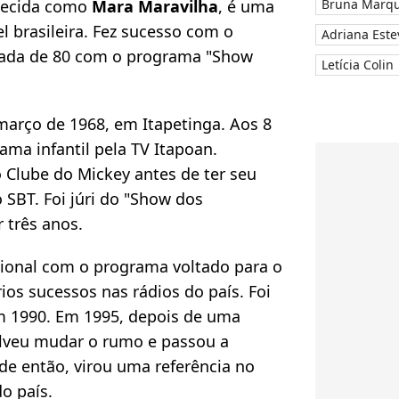
nhecida como
Mara Maravilha
, é uma
Bruna Marqu
l brasileira. Fez sucesso com o
Adriana Este
década de 80 com o programa "Show
Letícia Colin
arço de 1968, em Itapetinga. Aos 8
ama infantil pela TV Itapoan.
 Clube do Mickey antes de ter seu
 SBT. Foi júri do "Show dos
r três anos.
ional com o programa voltado para o
rios sucessos nas rádios do país. Foi
em 1990. Em 1995, depois de uma
olveu mudar o rumo e passou a
de então, virou uma referência no
o país.