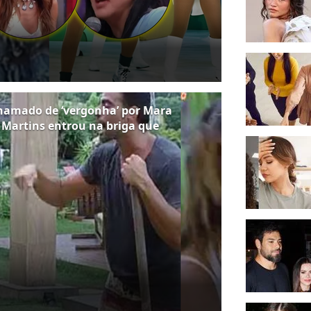
chamado de ‘vergonha’ por Mara
i Martins entrou na briga que