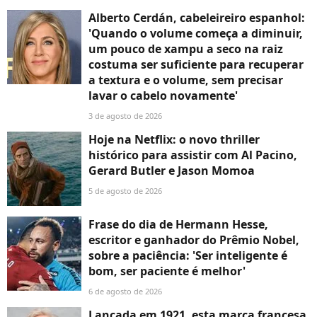
Alberto Cerdán, cabeleireiro espanhol:
'Quando o volume começa a diminuir,
um pouco de xampu a seco na raiz
costuma ser suficiente para recuperar
a textura e o volume, sem precisar
lavar o cabelo novamente'
3 de agosto de 2026
Hoje na Netflix: o novo thriller
histórico para assistir com Al Pacino,
Gerard Butler e Jason Momoa
5 de agosto de 2026
Frase do dia de Hermann Hesse,
escritor e ganhador do Prêmio Nobel,
sobre a paciência: 'Ser inteligente é
bom, ser paciente é melhor'
6 de agosto de 2026
Lançada em 1921, esta marca francesa