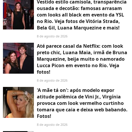
Vestido estilo camisola, transparência
ousada e decotão: famosas arrasam
com looks all black em evento da YSL
no Rio. Veja fotos de Vitória Strada,
Bela Gil, Luana Marquezine e mais!
8 de agosto de 2026
Até parece casal da Netflix: com look
preto chic, Luana Maia, irmã de Bruna
Marquezine, beija muito o namorado
Lucca Picon em evento no Rio. Veja
fotos!
8 de agosto de 2026
'A mãe tá on': após modelo expor
atitude polêmica de Vini Jr., Virgínia
provoca com look vermelho curtinho
tomara que caia e deixa web babando.
Fotos!
8 de agosto de 2026