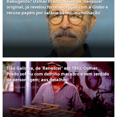
Rabugento? Osmar Prado, o Tião de 'Renascer'
original, já revelou forte decepção com a Globo e
recusa papéis por salário baixo: 'Humilhação'
1 de março de 2024
Tião Galinha, de 'Renascer' em 1993, Osmar
Prado sofreu com destino macabro e sem sentido
de personagem; aos detalhes!
12 de fevereiro de 2024