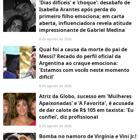
'Dias difíceis' e 'choque': desabafo de
Isabella Arantes após perda do
primeiro filho emociona; em carta
aberta, influenciadora revela atitude
impressionante de Gabriel Medina
8 de agosto de 2026
Qual foi a causa da morte do pai de
Messi? Recado do perfil oficial da
Argentina ao craque emociona:
'Estamos com vocês neste momento
difícil'
8 de agosto de 2026
Atriz da Globo, sucesso em 'Mulheres
Apaixonadas' e 'A Favorita', é acusada
de dar calote de R$ 105 em taxista: 'Eu
confiei', diz profissional
8 de agosto de 2026
Bomba no namoro de Virgínia e Vini Jr.!