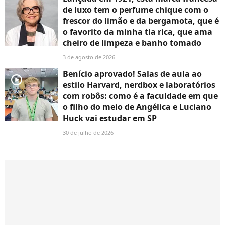
de luxo tem o perfume chique com o
frescor do limão e da bergamota, que é
o favorito da minha tia rica, que ama
cheiro de limpeza e banho tomado
3 de agosto de 2026
Benício aprovado! Salas de aula ao
player2
estilo Harvard, nerdbox e laboratórios
com robôs: como é a faculdade em que
o filho do meio de Angélica e Luciano
Huck vai estudar em SP
30 de julho de 2026