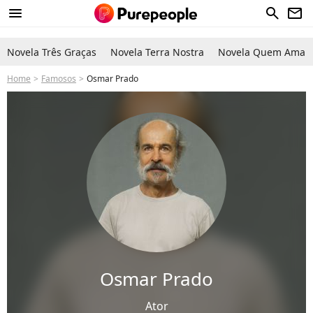
menu
search
newsletter
Novela Três Graças
Novela Terra Nostra
Novela Quem Ama C
Home
Famosos
Osmar Prado
Osmar Prado
Ator