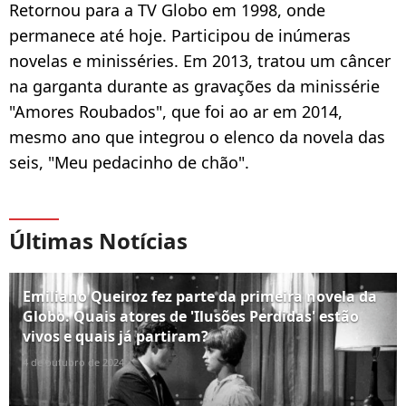
Retornou para a TV Globo em 1998, onde
permanece até hoje. Participou de inúmeras
novelas e minisséries. Em 2013, tratou um câncer
na garganta durante as gravações da minissérie
"Amores Roubados", que foi ao ar em 2014,
mesmo ano que integrou o elenco da novela das
seis, "Meu pedacinho de chão".
Últimas Notícias
Emiliano Queiroz fez parte da primeira novela da
Globo. Quais atores de 'Ilusões Perdidas' estão
vivos e quais já partiram?
4 de outubro de 2024