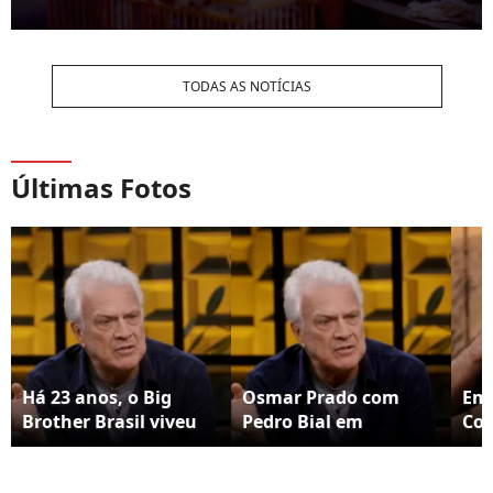
TODAS AS NOTÍCIAS
Últimas Fotos
Há 23 anos, o Big
Osmar Prado com
Em 
Brother Brasil viveu
Pedro Bial em
Con
uma cena que
programa exibido em
Osm
ninguém esqueceu:
12 de setembro de
uso