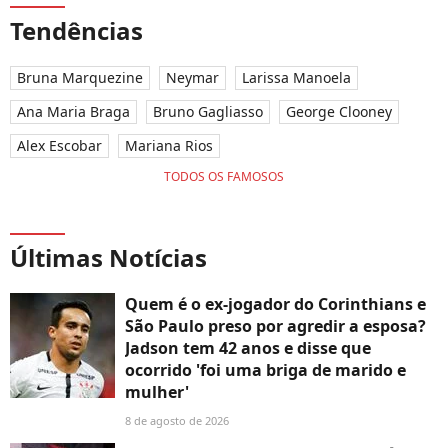
uma invasão nua ao
2024
pas
vivo que surpreendeu
na 
Tendências
Pedro Bial
Bruna Marquezine
Neymar
Larissa Manoela
Ana Maria Braga
Bruno Gagliasso
George Clooney
Alex Escobar
Mariana Rios
TODOS OS FAMOSOS
Últimas Notícias
Quem é o ex-jogador do Corinthians e
São Paulo preso por agredir a esposa?
Jadson tem 42 anos e disse que
ocorrido 'foi uma briga de marido e
mulher'
8 de agosto de 2026