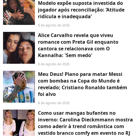
Modelo expõe suposta investida do
jogador após reconciliação: ‘Atitude
ridícula e inadequada’
8 de agosto de 2026
Alice Carvalho revela que viveu
romance com Preta Gil enquanto
cantora se relacionava com O
Kannalha: 'Sem medo'
8 de agosto de 2026
Meu Deus! Plano para matar Messi
com bombas na Copa do Mundo é
revelado; Cristiano Ronaldo também
foi alvo
8 de agosto de 2026
Como usar mangas bufantes no
inverno: Carolina Dieckmmann mostra
como aderir à trend romântica com
vestido branco comfy em evento no RJ