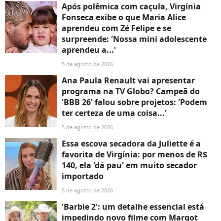
Após polêmica com caçula, Virgínia
Fonseca exibe o que Maria Alice
aprendeu com Zé Felipe e se
surpreende: 'Nossa mini adolescente
aprendeu a...'
5 de agosto de 2026
Ana Paula Renault vai apresentar
programa na TV Globo? Campeã do
'BBB 26' falou sobre projetos: 'Podem
ter certeza de uma coisa...'
5 de agosto de 2026
Essa escova secadora da Juliette é a
favorita de Virgínia: por menos de R$
140, ela 'dá pau' em muito secador
importado
5 de agosto de 2026
'Barbie 2': um detalhe essencial está
impedindo novo filme com Margot