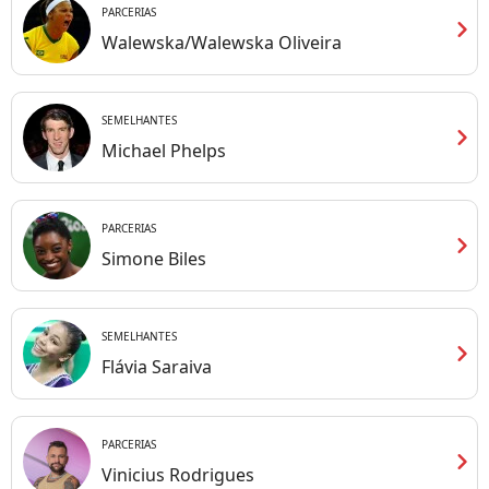
PARCERIAS
chevron_right
Walewska/Walewska Oliveira
SEMELHANTES
chevron_right
Michael Phelps
PARCERIAS
chevron_right
Simone Biles
SEMELHANTES
chevron_right
Flávia Saraiva
PARCERIAS
chevron_right
Vinicius Rodrigues