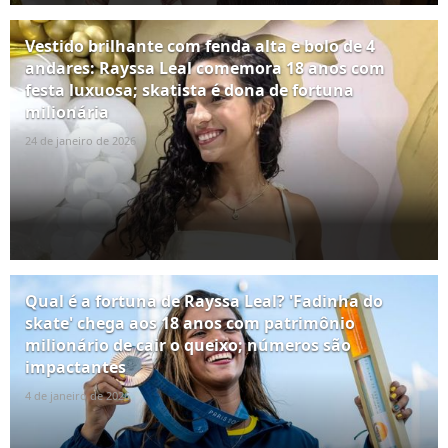
Vestido brilhante com fenda alta e bolo de 4
andares: Rayssa Leal comemora 18 anos com
festa luxuosa; skatista é dona de fortuna
milionária
24 de janeiro de 2026
Qual é a fortuna de Rayssa Leal? 'Fadinha do
skate' chega aos 18 anos com patrimônio
milionário de cair o queixo; números são
impactantes
4 de janeiro de 2026