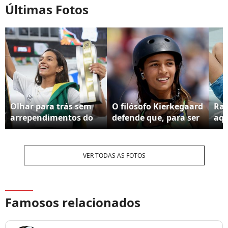
Últimas Fotos
Olhar para trás sem
O filósofo Kierkegaard
Ray
arrependimentos do
defende que, para ser
aqu
que conquistou e
autêntico, é preciso
sid
saber que foi fiel a si
tomar decisões e se
gra
mesmo é a meta de
arriscar
ten
VER TODAS AS FOTOS
todo mundo
po
ma
Famosos relacionados