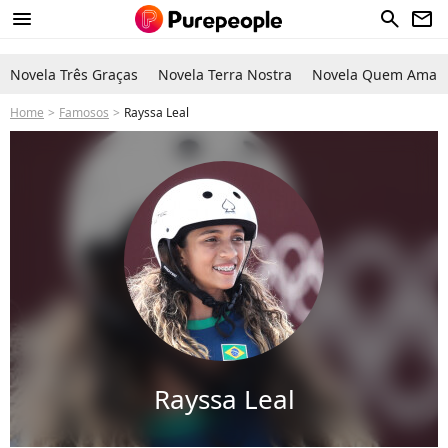
menu
search
newsletter
Novela Três Graças
Novela Terra Nostra
Novela Quem Ama C
Home
Famosos
Rayssa Leal
Rayssa Leal