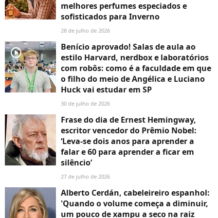
melhores perfumes especiados e
sofisticados para Inverno
28 de julho de 2026
Benício aprovado! Salas de aula ao
player2
estilo Harvard, nerdbox e laboratórios
com robôs: como é a faculdade em que
o filho do meio de Angélica e Luciano
Huck vai estudar em SP
30 de julho de 2026
Frase do dia de Ernest Hemingway,
escritor vencedor do Prêmio Nobel:
‘Leva-se dois anos para aprender a
falar e 60 para aprender a ficar em
silêncio’
27 de julho de 2026
Alberto Cerdán, cabeleireiro espanhol:
'Quando o volume começa a diminuir,
um pouco de xampu a seco na raiz