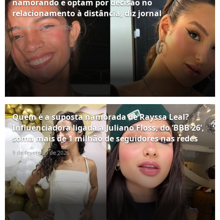
namorando e optam por decisão no
relacionamento à distância, diz jornal
12 de fevereiro de 2026
Quem é a suposta namorada de Rayssa Leal?
Influenciadora ligada a Juliano Floss, do ‘BBB 26’,
soma mais de 1 milhão de seguidores nas redes
9 de fevereiro de 2026