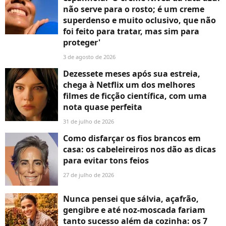
não serve para o rosto; é um creme
superdenso e muito oclusivo, que não
foi feito para tratar, mas sim para
proteger'
3 de agosto de 2026
Dezessete meses após sua estreia,
chega à Netflix um dos melhores
filmes de ficção científica, com uma
nota quase perfeita
31 de julho de 2026
Como disfarçar os fios brancos em
casa: os cabeleireiros nos dão as dicas
para evitar tons feios
27 de julho de 2026
Nunca pensei que sálvia, açafrão,
gengibre e até noz-moscada fariam
tanto sucesso além da cozinha: os 7