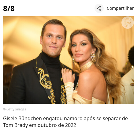
8/8
Compartilhar
share
© Getty Images
Gisele Bündchen engatou namoro após se separar de
Tom Brady em outubro de 2022