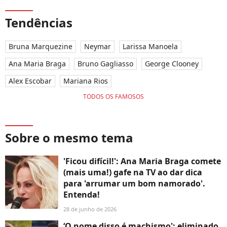
Tendências
Bruna Marquezine
Neymar
Larissa Manoela
Ana Maria Braga
Bruno Gagliasso
George Clooney
Alex Escobar
Mariana Rios
TODOS OS FAMOSOS
Sobre o mesmo tema
'Ficou difícil!': Ana Maria Braga comete
(mais uma!) gafe na TV ao dar dica
para 'arrumar um bom namorado'.
Entenda!
28 de junho de 2026
‘O nome disso é machismo': eliminado