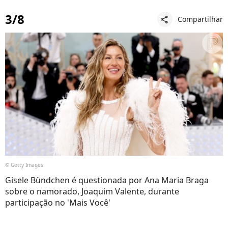
3/8
Compartilhar
share
© Getty Images
Gisele Bündchen é questionada por Ana Maria Braga
sobre o namorado, Joaquim Valente, durante
participação no 'Mais Você'