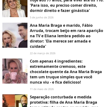
'Para isso, eu preciso comer direito,
dormir direito e fazer ginástica'
5 de junho de 2026
Ana Maria Braga e marido, Fábio
Arruda, trocam beijo em rara aparição
na TV e Eliana lembra pedido ao
diretor: 'Ela merece ser amada e
cuidada'
22 de março de 2026
Com apenas 4 ingredientes:
extremamente cremoso, este
chocolate quente da Ana Maria Braga
tem um truque simples que você
nunca viu - e fica delicioso!
11 de maio de 2026
Separação conturbada e medida
protetiva: filha de Ana Maria Braga