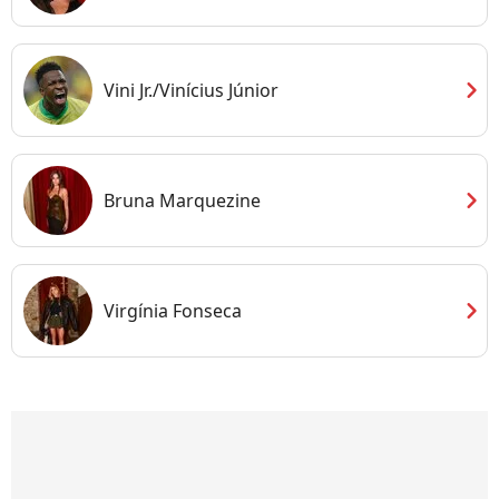
chevron_right
Vini Jr./Vinícius Júnior
chevron_right
Bruna Marquezine
chevron_right
Virgínia Fonseca