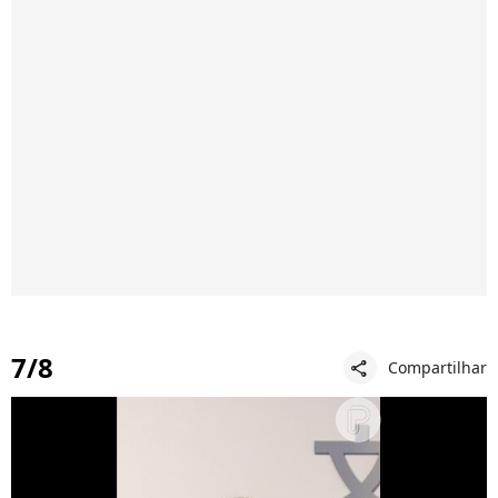
7/8
Compartilhar
share