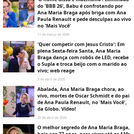
do 'BBB 26', Babu é confrotando por
Ana Maria Braga após briga com Ana
Paula Renault e pede desculpas ao vivo
no 'Mais Você'
11 de março de 2026
'Quer competir com Jesus Cristo': Em
plena Sexta-feira Santa, Ana Maria
Braga dança com robôs de LED, recebe
o Supla e troca beijo com o marido ao
vivo; web reage
3 de abril de 2026
Abalada, Ana Maria Braga chora, ao
vivo, mortes de Oscar Schmidt e do pai
de Ana Paula Renault, no 'Mais Você',
da Globo. Vídeo!
20 de abril de 2026
O melhor segredo de Ana Maria Braga,
hoje aos 77 anos, para viver até os 110: