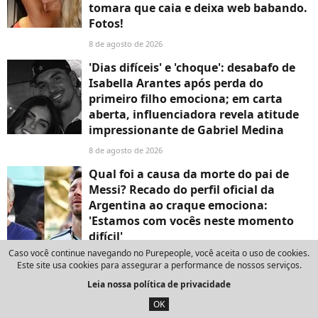
tomara que caia e deixa web babando.
Fotos!
8 de agosto de 2026
'Dias difíceis' e 'choque': desabafo de
Isabella Arantes após perda do
primeiro filho emociona; em carta
aberta, influenciadora revela atitude
impressionante de Gabriel Medina
8 de agosto de 2026
Qual foi a causa da morte do pai de
Messi? Recado do perfil oficial da
Argentina ao craque emociona:
'Estamos com vocês neste momento
difícil'
Caso você continue navegando no Purepeople, você aceita o uso de cookies.
8 de agosto de 2026
Este site usa cookies para assegurar a performance de nossos serviços.
Atriz da Globo, sucesso em 'Mulheres
Leia nossa política de privacidade
Apaixonadas' e 'A Favorita', é acusada
OK
de dar calote de R$ 105 em taxista: 'Eu