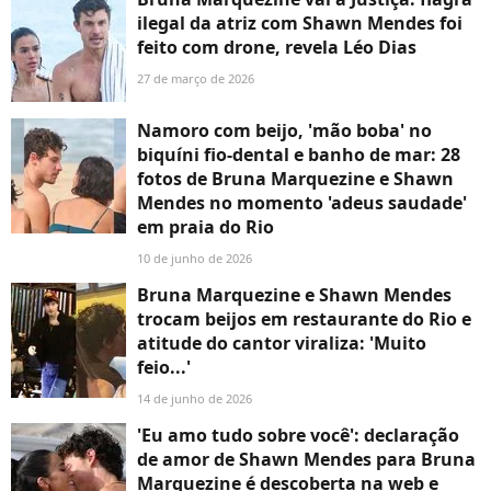
ilegal da atriz com Shawn Mendes foi
feito com drone, revela Léo Dias
27 de março de 2026
Namoro com beijo, 'mão boba' no
biquíni fio-dental e banho de mar: 28
fotos de Bruna Marquezine e Shawn
Mendes no momento 'adeus saudade'
em praia do Rio
10 de junho de 2026
Bruna Marquezine e Shawn Mendes
trocam beijos em restaurante do Rio e
atitude do cantor viraliza: 'Muito
feio...'
14 de junho de 2026
'Eu amo tudo sobre você': declaração
de amor de Shawn Mendes para Bruna
Marquezine é descoberta na web e