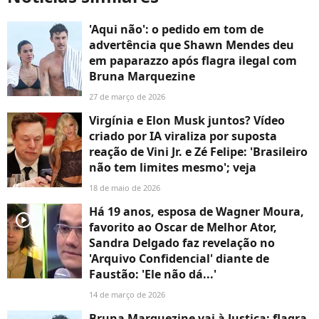
'Aqui não': o pedido em tom de
advertência que Shawn Mendes deu
em paparazzo após flagra ilegal com
Bruna Marquezine
27 de março de 2026
Virgínia e Elon Musk juntos? Vídeo
criado por IA viraliza por suposta
reação de Vini Jr. e Zé Felipe: 'Brasileiro
não tem limites mesmo'; veja
18 de maio de 2026
Há 19 anos, esposa de Wagner Moura,
player2
favorito ao Oscar de Melhor Ator,
Sandra Delgado faz revelação no
'Arquivo Confidencial' diante de
Faustão: 'Ele não dá...'
14 de março de 2026
Bruna Marquezine vai à Justiça: flagra