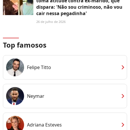
toma atitude contra ex-marido, que
dispara: 'Não sou criminoso, não vou
cair nessa pegadinha'
26 de julho de 2026
Top famosos
chevron_right
Felipe Titto
chevron_right
Neymar
chevron_right
Adriana Esteves