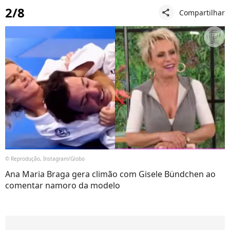
2/8
Compartilhar
share
© Reprodução, Instagram/Globo
Ana Maria Braga gera climão com Gisele Bündchen ao
comentar namoro da modelo