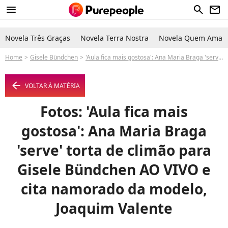
menu
search
newsletter
Novela Três Graças
Novela Terra Nostra
Novela Quem Ama C
Home
Gisele Bündchen
'Aula fica mais gostosa': Ana Maria Braga 'serve' torta de climão para Gisele Bündchen AO VIVO e cita namorado da modelo, Joaquim Valente
arrow_left
VOLTAR À MATÉRIA
Fotos: 'Aula fica mais
gostosa': Ana Maria Braga
'serve' torta de climão para
Gisele Bündchen AO VIVO e
cita namorado da modelo,
Joaquim Valente