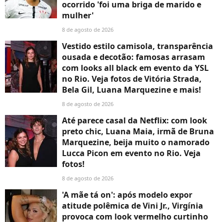
ocorrido 'foi uma briga de marido e
mulher'
8 de agosto de 2026
Vestido estilo camisola, transparência
ousada e decotão: famosas arrasam
com looks all black em evento da YSL
no Rio. Veja fotos de Vitória Strada,
Bela Gil, Luana Marquezine e mais!
8 de agosto de 2026
Até parece casal da Netflix: com look
preto chic, Luana Maia, irmã de Bruna
Marquezine, beija muito o namorado
Lucca Picon em evento no Rio. Veja
fotos!
8 de agosto de 2026
'A mãe tá on': após modelo expor
atitude polêmica de Vini Jr., Virgínia
provoca com look vermelho curtinho