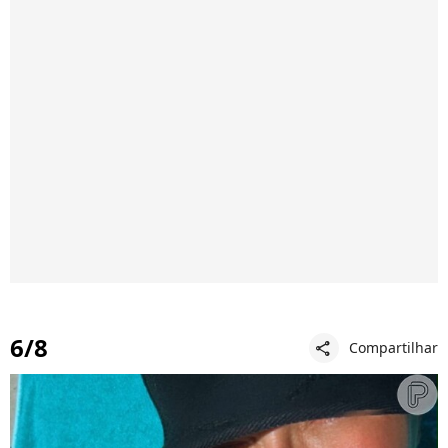
6/8
Compartilhar
share