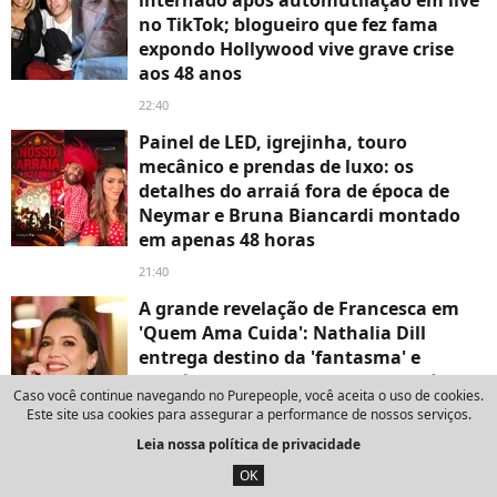
no TikTok; blogueiro que fez fama
expondo Hollywood vive grave crise
aos 48 anos
22:40
Painel de LED, igrejinha, touro
mecânico e prendas de luxo: os
detalhes do arraiá fora de época de
Neymar e Bruna Biancardi montado
em apenas 48 horas
21:40
A grande revelação de Francesca em
'Quem Ama Cuida': Nathalia Dill
entrega destino da 'fantasma' e
mistério que promete chocar o público
Caso você continue navegando no Purepeople, você aceita o uso de cookies.
20:29
Este site usa cookies para assegurar a performance de nossos serviços.
Leia nossa política de privacidade
Quando vi essa nova minissérie da
Netflix, não imaginei que isso
OK