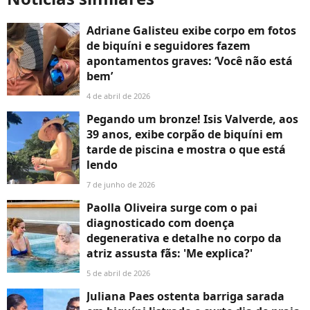
Adriane Galisteu exibe corpo em fotos
de biquíni e seguidores fazem
apontamentos graves: ‘Você não está
bem’
4 de abril de 2026
Pegando um bronze! Isis Valverde, aos
39 anos, exibe corpão de biquíni em
tarde de piscina e mostra o que está
lendo
7 de junho de 2026
Paolla Oliveira surge com o pai
diagnosticado com doença
degenerativa e detalhe no corpo da
atriz assusta fãs: 'Me explica?'
5 de abril de 2026
Juliana Paes ostenta barriga sarada