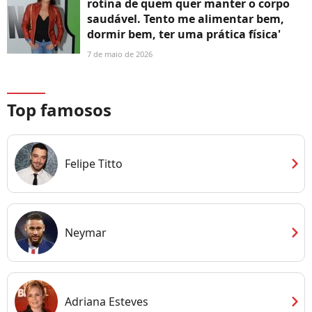
rotina de quem quer manter o corpo
saudável. Tento me alimentar bem,
dormir bem, ter uma prática física'
7 de maio de 2026
Top famosos
chevron_right
Felipe Titto
chevron_right
Neymar
chevron_right
Adriana Esteves