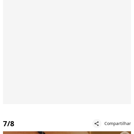
7/8
Compartilhar
share