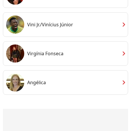
chevron_right
Vini Jr./Vinícius Júnior
chevron_right
Virgínia Fonseca
chevron_right
Angélica