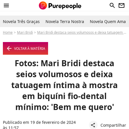
menu
search
newsletter
Novela Três Graças
Novela Terra Nostra
Novela Quem Ama C
Home
Mari Bridi
Mari Bridi destaca seios volumosos e deixa tatuagem íntima à mostra em biquíni fio-dental mínimo: 'Bem me quero'
arrow_left
VOLTAR À MATÉRIA
Fotos: Mari Bridi destaca
seios volumosos e deixa
tatuagem íntima à mostra
em biquíni fio-dental
mínimo: 'Bem me quero'
Publicado em 19 de fevereiro de 2024
Compartilhar
share
às 11:57