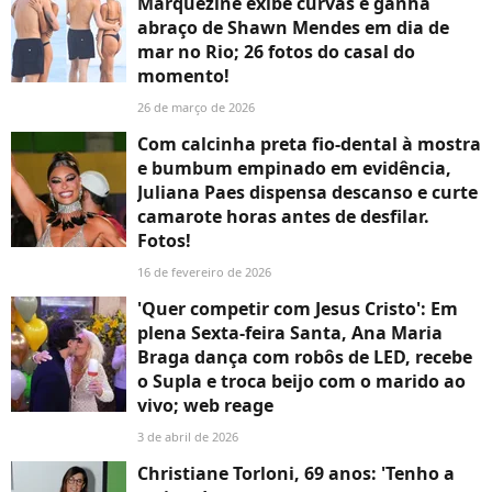
Marquezine exibe curvas e ganha
abraço de Shawn Mendes em dia de
mar no Rio; 26 fotos do casal do
momento!
26 de março de 2026
Com calcinha preta fio-dental à mostra
e bumbum empinado em evidência,
Juliana Paes dispensa descanso e curte
camarote horas antes de desfilar.
Fotos!
16 de fevereiro de 2026
'Quer competir com Jesus Cristo': Em
plena Sexta-feira Santa, Ana Maria
Braga dança com robôs de LED, recebe
o Supla e troca beijo com o marido ao
vivo; web reage
3 de abril de 2026
Christiane Torloni, 69 anos: 'Tenho a