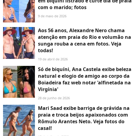
em biquíni listrado e curte dia de praia
com o marido; fotos
9 de maio de 2026
Aos 56 anos, Alexandre Nero chama
atenção em praia do Rio e volumão na
sunga rouba a cena em fotos. Veja
todas!
19 de abril de 2026
Só de biquíni, Ana Castela exibe beleza
natural e elogio de amigo ao corpo da
Boiadeira faz web notar 'alfinetada na
Virgínia'
28 de junho de 2026
Mari Saad exibe barriga de grávida na
praia e troca beijos apaixonados com
Rômulo Arantes Neto. Veja fotos do
casal!