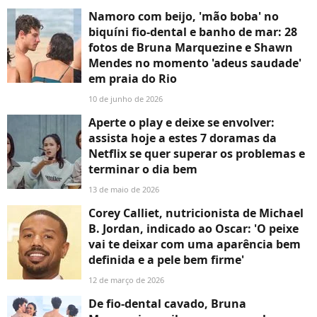
Namoro com beijo, 'mão boba' no
biquíni fio-dental e banho de mar: 28
fotos de Bruna Marquezine e Shawn
Mendes no momento 'adeus saudade'
em praia do Rio
10 de junho de 2026
Aperte o play e deixe se envolver:
assista hoje a estes 7 doramas da
Netflix se quer superar os problemas e
terminar o dia bem
13 de maio de 2026
Corey Calliet, nutricionista de Michael
B. Jordan, indicado ao Oscar: 'O peixe
vai te deixar com uma aparência bem
definida e a pele bem firme'
12 de março de 2026
De fio-dental cavado, Bruna