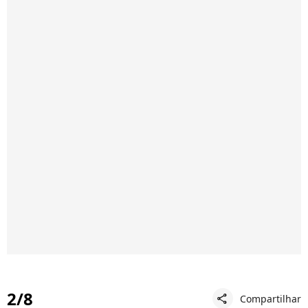
2/8
Compartilhar
share