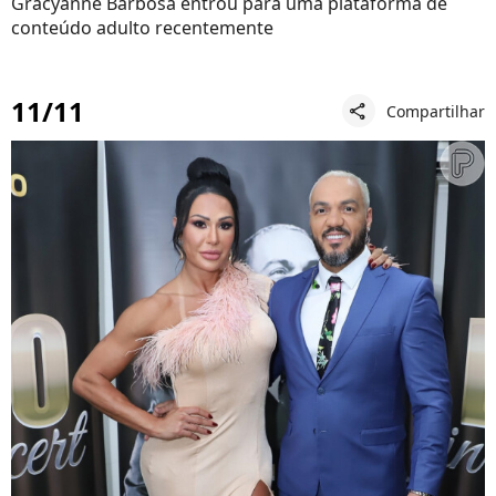
Gracyanne Barbosa entrou para uma plataforma de
conteúdo adulto recentemente
11/11
Compartilhar
share