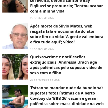
se revolta, detona cantor e Ray
Figliuzzi se pronuncia; 'Tentou acabar
com a minha vida'
25 de abril de 2026
Após morte de Silvio Matos, web
resgata fala emocionante do ator
sobre fim da vida: 'A gente vai embora
e fica tudo aqui'; vídeo!
12 de abril de 2026
Queixas-crime e notificações
extrajudiciais: Andressa Urach age
após polêmicas pelo suposto vídeo de
sexo com o filho
25 de fevereiro de 2026
‘Estranho mandar nude da bundinha’:
supostas fotos íntimas de Alberto
Cowboy do 'BBB 26' vazam e geram
polêmica sobre masculinidade na web