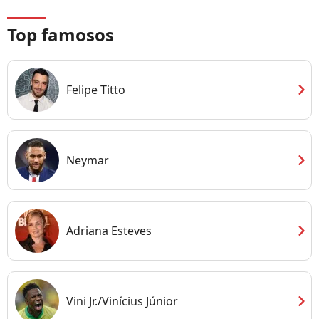
Top famosos
chevron_right
Felipe Titto
chevron_right
Neymar
chevron_right
Adriana Esteves
chevron_right
Vini Jr./Vinícius Júnior