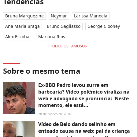
Tendências
Bruna Marquezine
Neymar
Larissa Manoela
Ana Maria Braga
Bruno Gagliasso
George Clooney
Alex Escobar
Mariana Rios
TODOS OS FAMOSOS
Sobre o mesmo tema
Ex-BBB Pedro levou surra em
barbearia? Vídeo polêmico viraliza na
web e advogado se pronuncia: 'Neste
momento, ele está...'
28 de março de 2026
Vídeo de Belo dando selinho em
enteado causa na web: pai da criança