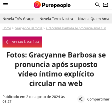
menu
search
newsletter
Novela Três Graças
Novela Terra Nostra
Novela Quem Ama C
Home
Gracyanne Barbosa
Gracyanne Barbosa se pronuncia após suposto vídeo íntimo explícito circular na web
arrow_left
VOLTAR À MATÉRIA
Fotos: Gracyanne Barbosa se
pronuncia após suposto
vídeo íntimo explícito
circular na web
Publicado em 2 de agosto de 2024 às
Compartilhar
share
08:27