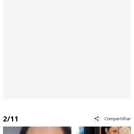
2/11
Compartilhar
share