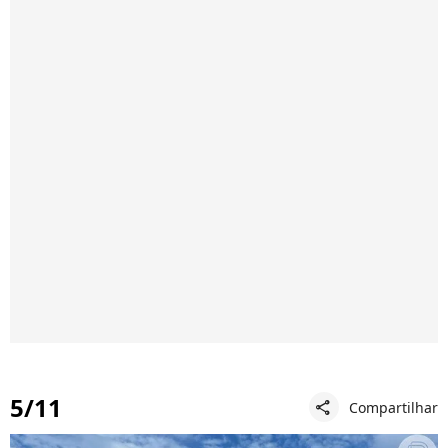
5/11
Compartilhar
share