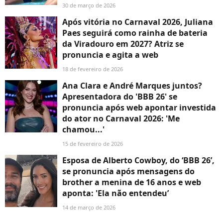
30 de março de 2026
Após vitória no Carnaval 2026, Juliana
Paes seguirá como rainha de bateria
da Viradouro em 2027? Atriz se
pronuncia e agita a web
18 de fevereiro de 2026
Ana Clara e André Marques juntos?
Apresentadora do 'BBB 26' se
pronuncia após web apontar investida
do ator no Carnaval 2026: 'Me
chamou...'
15 de fevereiro de 2026
Esposa de Alberto Cowboy, do ‘BBB 26’,
se pronuncia após mensagens do
brother a menina de 16 anos e web
aponta: 'Ela não entendeu’
14 de março de 2026