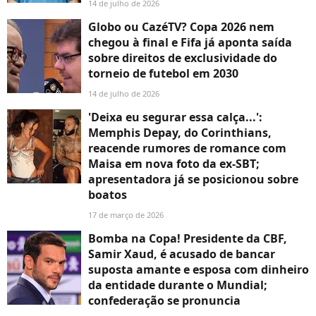
14 de julho de 2026
Globo ou CazéTV? Copa 2026 nem
chegou à final e Fifa já aponta saída
sobre direitos de exclusividade do
torneio de futebol em 2030
14 de julho de 2026
'Deixa eu segurar essa calça...':
Memphis Depay, do Corinthians,
reacende rumores de romance com
Maisa em nova foto da ex-SBT;
apresentadora já se posicionou sobre
boatos
17 de março de 2026
Bomba na Copa! Presidente da CBF,
Samir Xaud, é acusado de bancar
suposta amante e esposa com dinheiro
da entidade durante o Mundial;
confederação se pronuncia