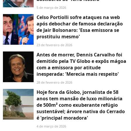
5 de março de 2026
Celso Portiolli sofre ataques na web
após debochar de famosa declaração
de Jair Bolsonaro: 'Essa emissora se
prostituiu mesmo'
23 de fevereiro de 2026
Antes de morrer, Dennis Carvalho foi
demitido pela TV Globo e expôs mágoa
com a emissora por atitude
inesperada: 'Merecia mais respeito'
28 de fevereiro de 2026
Hoje fora da Globo, jornalista de 58
anos tem mansão de luxo milionária
de 500m² como exuberante refúgio
sustentável; árvore nativa do Cerrado
é 'principal moradora'
4 de março de 2026