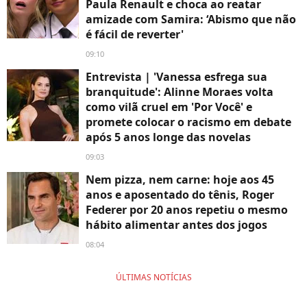
Paula Renault e choca ao reatar
amizade com Samira: ‘Abismo que não
é fácil de reverter'
09:10
Entrevista | 'Vanessa esfrega sua
branquitude': Alinne Moraes volta
como vilã cruel em 'Por Você' e
promete colocar o racismo em debate
após 5 anos longe das novelas
09:03
Nem pizza, nem carne: hoje aos 45
anos e aposentado do tênis, Roger
Federer por 20 anos repetiu o mesmo
hábito alimentar antes dos jogos
08:04
ÚLTIMAS NOTÍCIAS