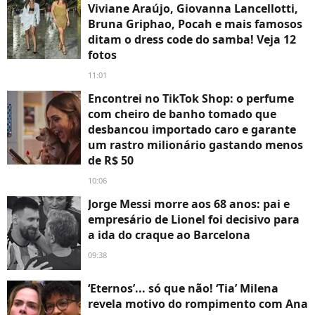
Viviane Araújo, Giovanna Lancellotti,
Bruna Griphao, Pocah e mais famosos
ditam o dress code do samba! Veja 12
fotos
11:01
Encontrei no TikTok Shop: o perfume
com cheiro de banho tomado que
desbancou importado caro e garante
um rastro milionário gastando menos
de R$ 50
10:06
Jorge Messi morre aos 68 anos: pai e
empresário de Lionel foi decisivo para
a ida do craque ao Barcelona
09:38
‘Eternos’... só que não! ‘Tia’ Milena
revela motivo do rompimento com Ana