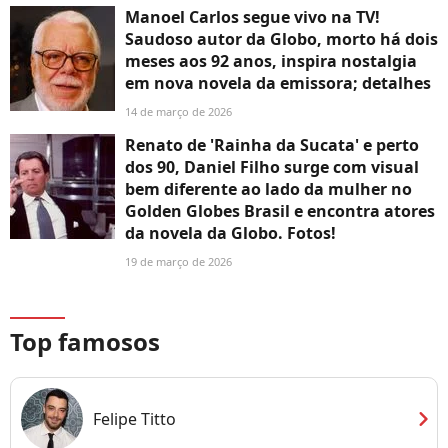
Manoel Carlos segue vivo na TV!
Saudoso autor da Globo, morto há dois
meses aos 92 anos, inspira nostalgia
em nova novela da emissora; detalhes
14 de março de 2026
Renato de 'Rainha da Sucata' e perto
dos 90, Daniel Filho surge com visual
bem diferente ao lado da mulher no
Golden Globes Brasil e encontra atores
da novela da Globo. Fotos!
19 de março de 2026
Top famosos
chevron_right
Felipe Titto