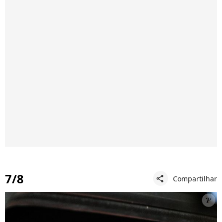
7/8
Compartilhar
share