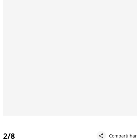
2/8
Compartilhar
share