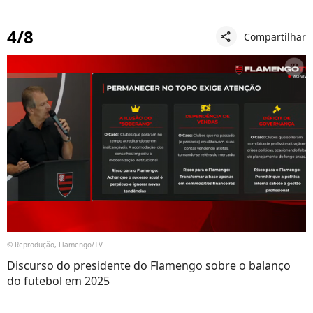
4/8
Compartilhar
share
© Reprodução, Flamengo/TV
Discurso do presidente do Flamengo sobre o balanço
do futebol em 2025