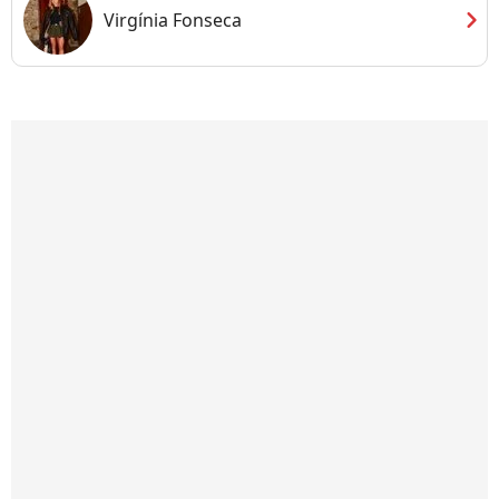
chevron_right
Virgínia Fonseca