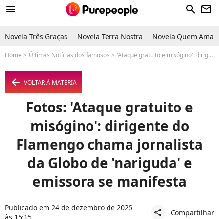
menu
search
newsletter
Novela Três Graças
Novela Terra Nostra
Novela Quem Ama C
Home
Últimas Notícias dos famosos
'Ataque gratuito e misógino': dirigente do Flamengo chama jornalista da Globo de 'nariguda' e emissora se manifesta
arrow_left
VOLTAR À MATÉRIA
Fotos: 'Ataque gratuito e
misógino': dirigente do
Flamengo chama jornalista
da Globo de 'nariguda' e
emissora se manifesta
Publicado em 24 de dezembro de 2025
Compartilhar
share
às 15:15