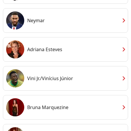
chevron_right
Neymar
chevron_right
Adriana Esteves
chevron_right
Vini Jr./Vinícius Júnior
chevron_right
Bruna Marquezine