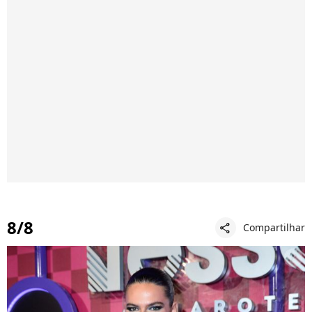
8/8
Compartilhar
share