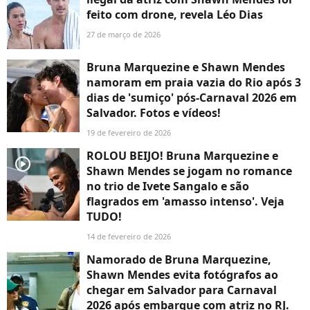
feito com drone, revela Léo Dias
27 de março de 2026
Bruna Marquezine e Shawn Mendes
namoram em praia vazia do Rio após 3
dias de 'sumiço' pós-Carnaval 2026 em
Salvador. Fotos e vídeos!
19 de fevereiro de 2026
ROLOU BEIJO! Bruna Marquezine e
player2
Shawn Mendes se jogam no romance
no trio de Ivete Sangalo e são
flagrados em 'amasso intenso'. Veja
TUDO!
14 de fevereiro de 2026
Namorado de Bruna Marquezine,
Shawn Mendes evita fotógrafos ao
chegar em Salvador para Carnaval
2026 após embarque com atriz no RJ.