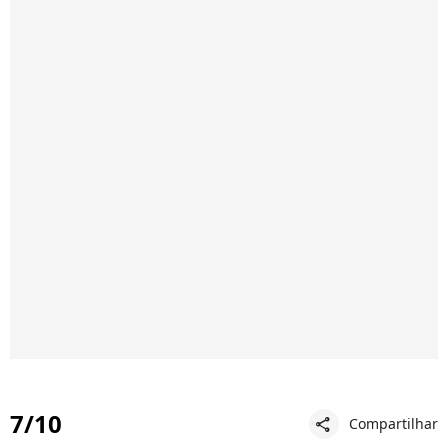
7/10
Compartilhar
share