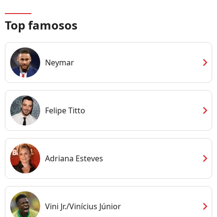
Top famosos
chevron_right
Neymar
chevron_right
Felipe Titto
chevron_right
Adriana Esteves
chevron_right
Vini Jr./Vinícius Júnior