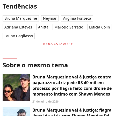
Tendências
Bruna Marquezine
Neymar
Virgínia Fonseca
Adriana Esteves
Anitta
Marcelo Serrado
Letícia Colin
Bruno Gagliasso
TODOS OS FAMOSOS
Sobre o mesmo tema
Bruna Marquezine vai à Justiça contra
paparazzo: atriz pede R$ 40 mil em
processo por flagra feito com drone de
momento íntimo com Shawn Mendes
21 de julho de 2026
Bruna Marquezine vai à Justiça: flagra
ilegal da atriz com Shawn Mendes foi