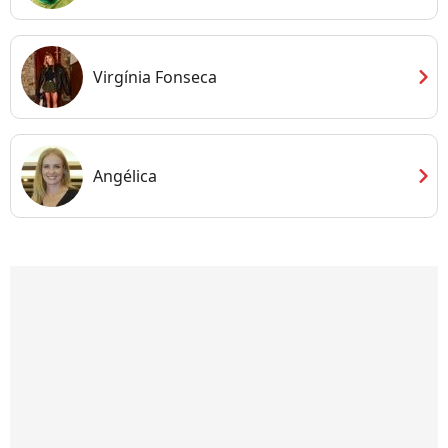
chevron_right
Virgínia Fonseca
chevron_right
Angélica