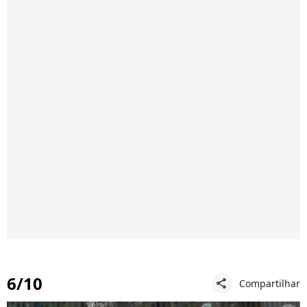
6/10
Compartilhar
share