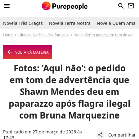
menu
search
newsletter
Novela Três Graças
Novela Terra Nostra
Novela Quem Ama C
Home
Últimas Notícias dos famosos
'Aqui não': o pedido em tom de advertência que Shawn Mendes deu em paparazzo após flagra ilegal com Bruna Marquezine
arrow_left
VOLTAR À MATÉRIA
Fotos: 'Aqui não': o pedido
em tom de advertência que
Shawn Mendes deu em
paparazzo após flagra ilegal
com Bruna Marquezine
Publicado em 27 de março de 2026 às
Compartilhar
share
17:43