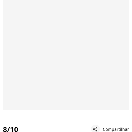
8/10
Compartilhar
share