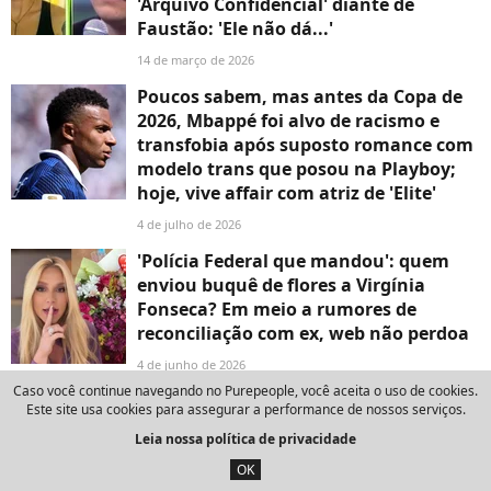
'Arquivo Confidencial' diante de
Faustão: 'Ele não dá...'
14 de março de 2026
Poucos sabem, mas antes da Copa de
2026, Mbappé foi alvo de racismo e
transfobia após suposto romance com
modelo trans que posou na Playboy;
hoje, vive affair com atriz de 'Elite'
4 de julho de 2026
'Polícia Federal que mandou': quem
enviou buquê de flores a Virgínia
Fonseca? Em meio a rumores de
reconciliação com ex, web não perdoa
4 de junho de 2026
Caso você continue navegando no Purepeople, você aceita o uso de cookies.
'Mas tá solteiro, né?': Virgínia
Este site usa cookies para assegurar a performance de nossos serviços.
conversou com Léo Dias após término
Leia nossa política de privacidade
com Vini Jr. e web fica na torcida pela
OK
volta com Zé Felipe