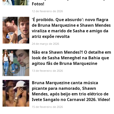
Fotos!
12 de fevereiro de 2026
'É proibido. Que absurdo': novo flagra
de Bruna Marquezine e Shawn Mendes
viraliza e marido de Sasha e amigo da
atriz expõe revolta
24 de março de 2026
Não era Shawn Mendes?! O detalhe em
look de Sasha Meneghel na Bahia que
agitou fãs de Bruna Marquezine
13 de fevereiro de 2026
Bruna Marquezine canta música
picante para namorado, Shawn
Mendes, após beijo em trio elétrico de
Ivete Sangalo no Carnaval 2026. Vídeo!
15 de fevereiro de 2026