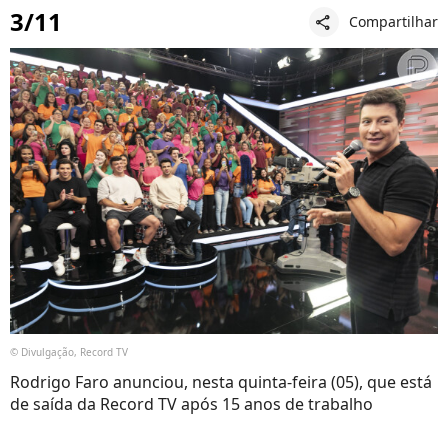
3/11
Compartilhar
share
© Divulgação, Record TV
Rodrigo Faro anunciou, nesta quinta-feira (05), que está
de saída da Record TV após 15 anos de trabalho