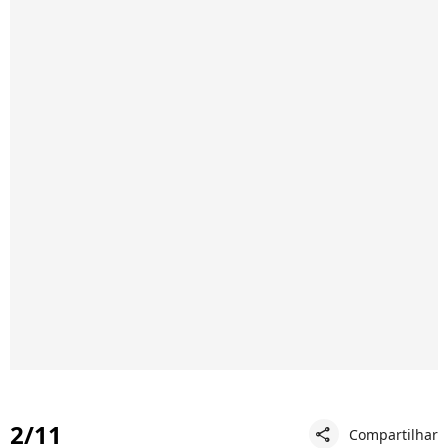
2/11
Compartilhar
share