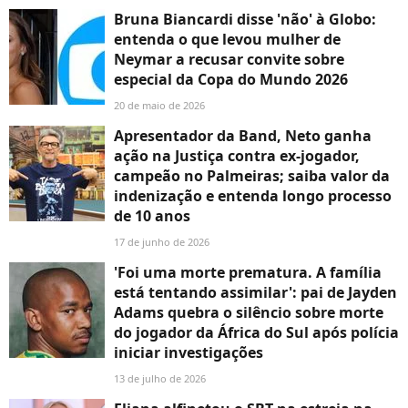
Bruna Biancardi disse 'não' à Globo:
entenda o que levou mulher de
Neymar a recusar convite sobre
especial da Copa do Mundo 2026
20 de maio de 2026
Apresentador da Band, Neto ganha
ação na Justiça contra ex-jogador,
campeão no Palmeiras; saiba valor da
indenização e entenda longo processo
de 10 anos
17 de junho de 2026
'Foi uma morte prematura. A família
está tentando assimilar': pai de Jayden
Adams quebra o silêncio sobre morte
do jogador da África do Sul após polícia
iniciar investigações
13 de julho de 2026