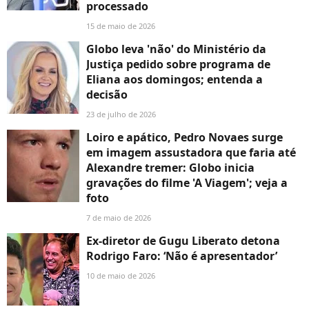
processado
15 de maio de 2026
Globo leva 'não' do Ministério da
Justiça pedido sobre programa de
Eliana aos domingos; entenda a
decisão
23 de julho de 2026
Loiro e apático, Pedro Novaes surge
em imagem assustadora que faria até
Alexandre tremer: Globo inicia
gravações do filme 'A Viagem'; veja a
foto
7 de maio de 2026
Ex-diretor de Gugu Liberato detona
Rodrigo Faro: ‘Não é apresentador’
10 de maio de 2026