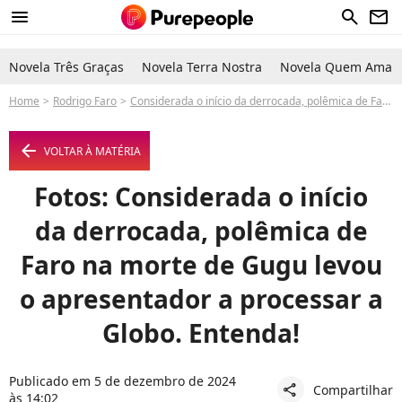
menu
search
newsletter
Novela Três Graças
Novela Terra Nostra
Novela Quem Ama C
Home
Rodrigo Faro
Considerada o início da derrocada, polêmica de Faro na morte de Gugu levou o apresentador a processar a Globo. Entenda!
arrow_left
VOLTAR À MATÉRIA
Fotos: Considerada o início
da derrocada, polêmica de
Faro na morte de Gugu levou
o apresentador a processar a
Globo. Entenda!
Publicado em 5 de dezembro de 2024
Compartilhar
share
às 14:02