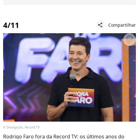
4/11
Compartilhar
share
© Divulgação, Record TV
Rodrigo Faro fora da Record TV: os últimos anos do