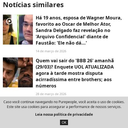
Notícias similares
Há 19 anos, esposa de Wagner Moura,
player2
favorito ao Oscar de Melhor Ator,
Sandra Delgado faz revelação no
'Arquivo Confidencial' diante de
Faustão: 'Ele não dá...'
14 de março de 2026
Quem vai sair do 'BBB 26' amanhã
(29/03)? Enquete UOL ATUALIZADA
agora à tarde mostra disputa
acirradíssima entre brothers; aos
números
28 de março de 2026
Caso você continue navegando no Purepeople, você aceita o uso de cookies.
Gente? Milena leva 'fora' de Gil do
Este site usa cookies para assegurar a performance de nossos serviços.
Vigor após atrapalhar momento de
Leia nossa política de privacidade
publi com Cowboy no 'BBB 26' e recusa
selfie em grupo: 'Que desrespeito'
OK