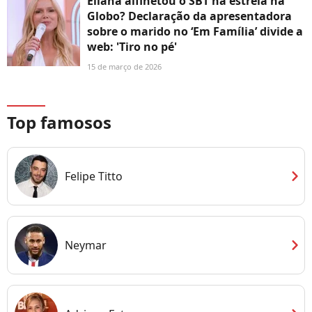
Eliana alfinetou o SBT na estreia na
Globo? Declaração da apresentadora
sobre o marido no ‘Em Família’ divide a
web: 'Tiro no pé'
15 de março de 2026
Top famosos
chevron_right
Felipe Titto
chevron_right
Neymar