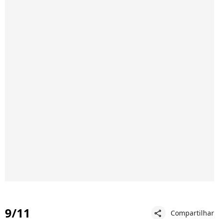
9/11
Compartilhar
share