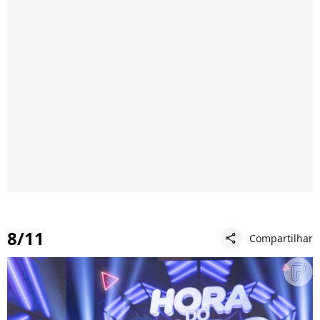
8/11
Compartilhar
share