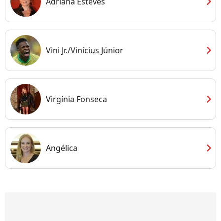
chevron_right
Adriana Esteves
chevron_right
Vini Jr./Vinícius Júnior
chevron_right
Virgínia Fonseca
chevron_right
Angélica