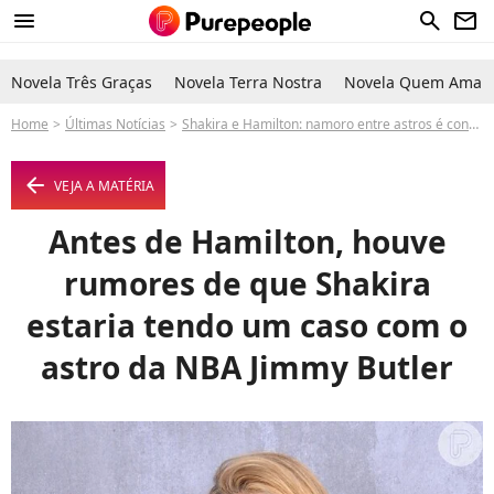
menu
search
newsletter
Novela Três Graças
Novela Terra Nostra
Novela Quem Ama C
Home
Últimas Notícias
Shakira e Hamilton: namoro entre astros é confirmado e detalhes da intimidade na relação do casal são expostos
arrow_left
VEJA A MATÉRIA
Antes de Hamilton, houve
rumores de que Shakira
estaria tendo um caso com o
astro da NBA Jimmy Butler