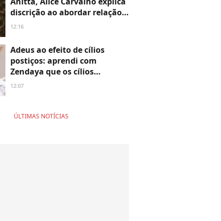
Anitta, Alice Carvalho explica
discrição ao abordar relação
'de CPF para CPF': 'A minha
12:16
intimidade com outra pessoa
não pode ser de mais
Adeus ao efeito de cílios
ninguém'
postiços: aprendi com
Zendaya que os cílios
naturais estão na moda na
12:07
maquiagem do Inverno 2026
ÚLTIMAS NOTÍCIAS