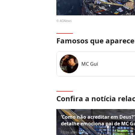
© AGNews
Famosos que aparece
MC Gui
Confira a notícia rela
‘Como não acreditar em Deus?'
detalhe emociona pai de MC G
13 de abril de 2026