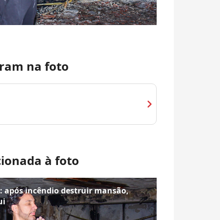
ram na foto
chevron_right
cionada à foto
: após incêndio destruir mansão,
ui