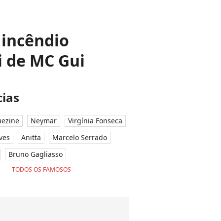
 incêndio
i de MC Gui
ias
ezine
Neymar
Virgínia Fonseca
ves
Anitta
Marcelo Serrado
Bruno Gagliasso
TODOS OS FAMOSOS