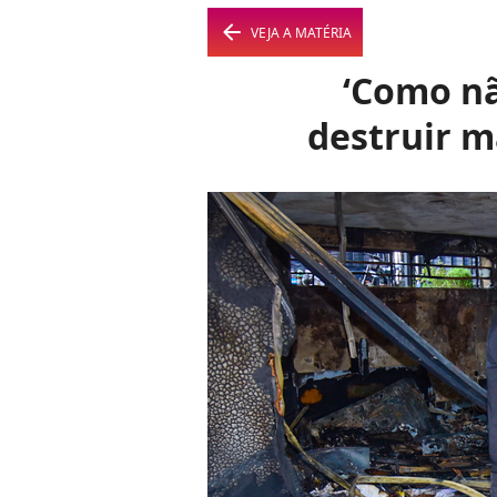
arrow_left
VEJA A MATÉRIA
‘Como nã
destruir m