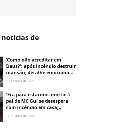
 notícias de
‘Como não acreditar em
Deus?': após incêndio destruir
mansão, detalhe emociona
pai de MC Gui
13 de abril de 2026
'Era para estarmos mortos':
pai de MC Gui se desespera
com incêndio em casa;
valiosos itens da família
12 de abril de 2026
escapam do fogo. Vídeo