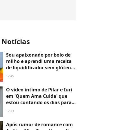
 Notícias
Sou apaixonado por bolo de
milho e aprendi uma receita
de liquidificador sem glúten e
cremosa com Ana Maria
12:45
Braga: leva apenas 7
ingredientes
O vídeo íntimo de Pilar e Iuri
em 'Quem Ama Cuida' que
estou contando os dias para
assistir: cena explosiva
12:43
termina em guerra entre mãe
e filha
Após rumor de romance com