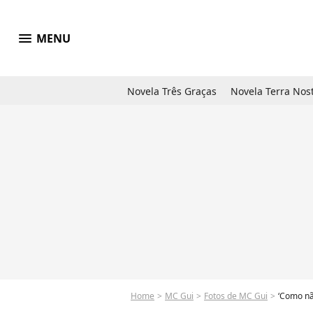
menu
MENU
Novela Três Graças
Novela Terra Nos
Home
MC Gui
Fotos de MC Gui
‘Como nã