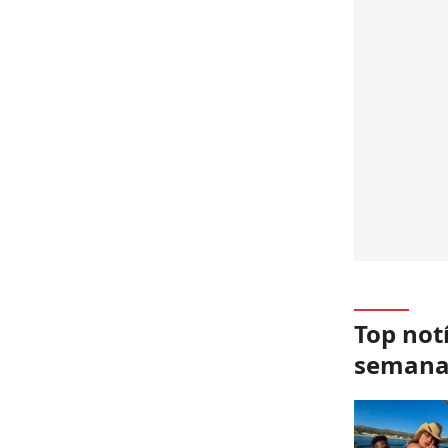
Top not
seman