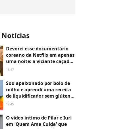
 Notícias
Devorei esse documentário
coreano da Netflix em apenas
uma noite: a viciante caçada
a um serial killer que
13:47
assombrou o mundo nos
anos 2000
Sou apaixonado por bolo de
milho e aprendi uma receita
de liquidificador sem glúten e
cremosa com Ana Maria
12:45
Braga: leva apenas 7
ingredientes
O vídeo íntimo de Pilar e Iuri
em 'Quem Ama Cuida' que