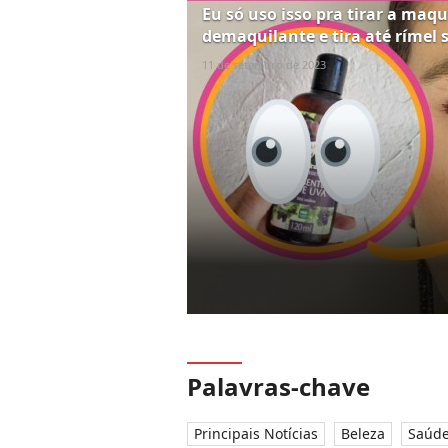
Eu só uso isso pra tirar a maq
demaquilante e tira até rímel 
11 de setembro de 2023
Palavras-chave
Principais Notícias
Beleza
Saúd