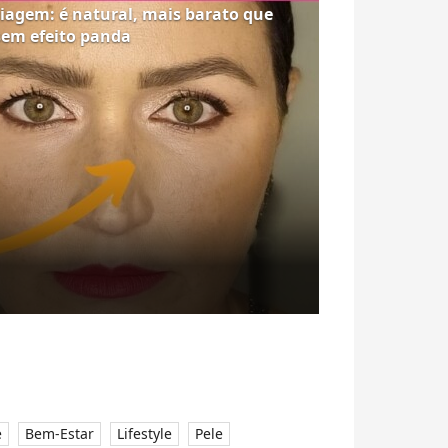
uiagem: é natural, mais barato que
sem efeito panda
e
Bem-Estar
Lifestyle
Pele