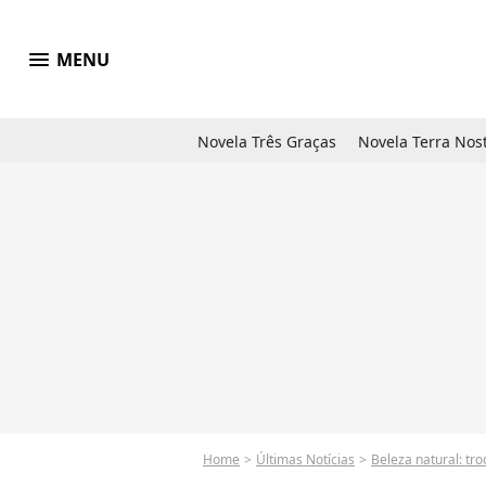
menu
MENU
Novela Três Graças
Novela Terra Nos
Home
Últimas Notícias
Beleza natural: tr