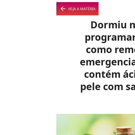
arrow_left
VEJA A MATÉRIA
Dormiu n
programar
como remo
emergencial
contém áci
pele com sa