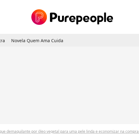
tra
Novela Quem Ama Cuida
oque demaquilante por óleo vegetal para uma pele linda e economizar na compra