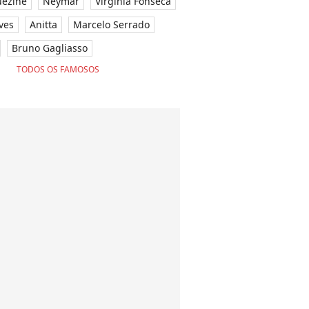
ezine
Neymar
Virgínia Fonseca
ves
Anitta
Marcelo Serrado
Bruno Gagliasso
TODOS OS FAMOSOS