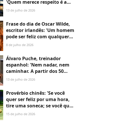
'Quem merece respeito é a
pessoa, e com muita
13 de julho de 2026
frequência apesar de suas
opiniões'
Frase do dia de Oscar Wilde,
escritor irlandês: 'Um homem
pode ser feliz com qualquer
mulher, desde que não a ame'
8 de julho de 2026
Álvaro Puche, treinador
espanhol: 'Nem nadar, nem
caminhar. A partir dos 50
anos, é absolutamente
13 de julho de 2026
necessário fazer musculação'
Provérbio chinês: 'Se você
quer ser feliz por uma hora,
tire uma soneca; se você quer
ser feliz para o resto da vida,
15 de julho de 2026
ajude alguém'