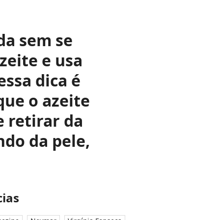
da sem se
eite e usa
ssa dica é
que o azeite
 retirar da
ndo da pele,
ias