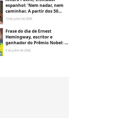
espanhol: 'Nem nadar, nem
caminhar. A partir dos 50
anos, é absolutamente
13 de julho de 2026
necessário fazer musculação'
Frase do dia de Ernest
Hemingway, escritor e
ganhador do Prêmio Nobel: 'A
felicidade nas pessoas
5 de julho de 2026
inteligentes é a coisa mais
rara que conheço'