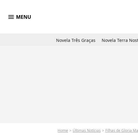
menu
MENU
Novela Três Graças
Novela Terra Nos
Home
Últimas Notícias
Filhas de Gloria M