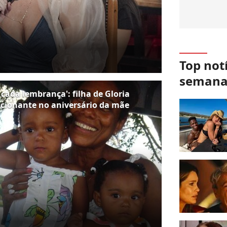
Top not
seman
cada lembrança': filha de Gloria
ionante no aniversário da mãe