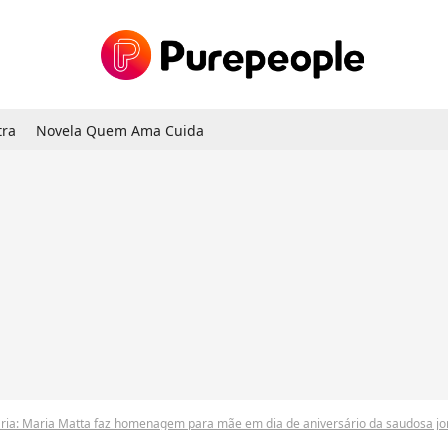
tra
Novela Quem Ama Cuida
aria: Maria Matta faz homenagem para mãe em dia de aniversário da saudosa jor