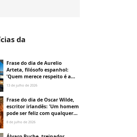
ícias da
a
Frase do dia de Aurelio
Arteta, filósofo espanhol:
'Quem merece respeito é a
pessoa, e com muita
13 de julho de 2026
frequência apesar de suas
opiniões'
Frase do dia de Oscar Wilde,
escritor irlandês: 'Um homem
pode ser feliz com qualquer
mulher, desde que não a ame'
8 de julho de 2026
Álvaro Puche, treinador