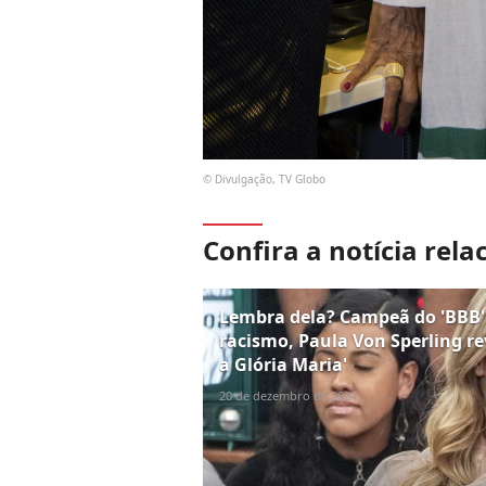
© Divulgação, TV Globo
Confira a notícia rela
Lembra dela? Campeã do 'BBB'
racismo, Paula Von Sperling re
a Glória Maria'
20 de dezembro de 2024