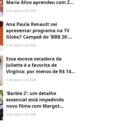
Maria Alice aprendeu com Zé
Felipe e se surpreende: 'Nossa
5 de agosto de 2026
mini adolescente aprendeu
a...'
Ana Paula Renault vai
apresentar programa na TV
Globo? Campeã do 'BBB 26'
falou sobre projetos: 'Podem
5 de agosto de 2026
ter certeza de uma coisa...'
Essa escova secadora da
Juliette é a favorita de
Virgínia: por menos de R$ 140,
ela 'dá pau' em muito secador
5 de agosto de 2026
importado
'Barbie 2': um detalhe
essencial está impedindo
novo filme com Margot
Robbie e Ryan Gosling;
5 de agosto de 2026
atitude de CEO da Warner
Bros aperta prazo da