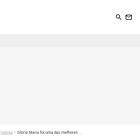
search
newsletter
nalista
Gloria Maria foi uma das melhores profissionais dentro da TV Globo anos últimos anos - Foto