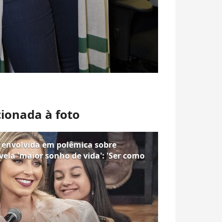
cionada à foto
 envolvida em polêmica sobre
vela 'maior sonho de vida': 'Ser como