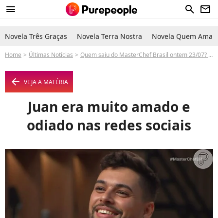
menu
search
newsletter
Novela Três Graças
Novela Terra Nostra
Novela Quem Ama C
Home
Últimas Notícias
Quem saiu do MasterChef Brasil ontem 23/07? Juan; eliminado revelou torcer para Larissa
arrow_left
VEJA A MATÉRIA
Juan era muito amado e
odiado nas redes sociais