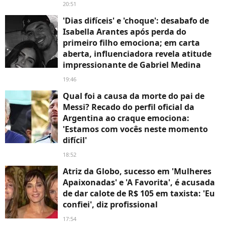
20:51
'Dias difíceis' e 'choque': desabafo de
Isabella Arantes após perda do
primeiro filho emociona; em carta
aberta, influenciadora revela atitude
impressionante de Gabriel Medina
19:46
Qual foi a causa da morte do pai de
Messi? Recado do perfil oficial da
Argentina ao craque emociona:
'Estamos com vocês neste momento
difícil'
18:52
Atriz da Globo, sucesso em 'Mulheres
Apaixonadas' e 'A Favorita', é acusada
de dar calote de R$ 105 em taxista: 'Eu
confiei', diz profissional
17:54