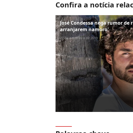
Confira a notícia rela
José Condessa nega rumor de r
arranjarem namoro'
27 de dezembro de 2019