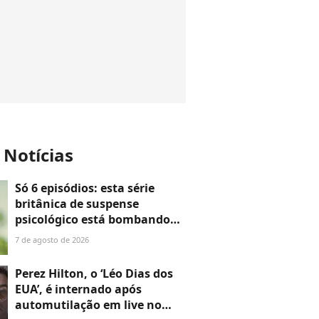
 Notícias
Só 6 episódios: esta série
britânica de suspense
psicológico está bombando
na Netflix
7 de agosto de 2026
Perez Hilton, o ‘Léo Dias dos
EUA’, é internado após
automutilação em live no