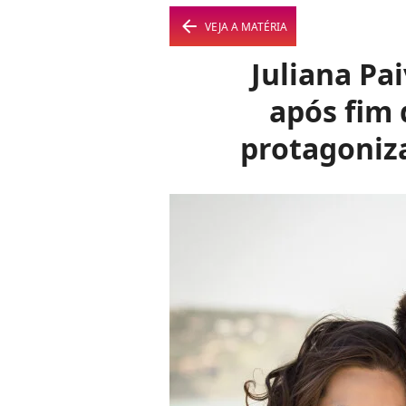
arrow_left
VEJA A MATÉRIA
Juliana Pa
após fim 
protagoniz