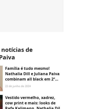
 notícias de
 Paiva
Família é tudo mesmo!
Nathalia Dill e Juliana Paiva
combinam all black em 2º
encontro dos atores da
22 de junho de 2024
novela em três dias. Fotos!
Vestido vermelho, xadrez,
cow print e mais: looks de
Rafa Kalimann, Nathalia Dill