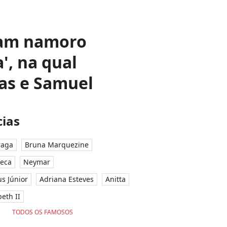
eram namoro
', na qual
as e Samuel
ias
raga
Bruna Marquezine
seca
Neymar
ius Júnior
Adriana Esteves
Anitta
eth II
TODOS OS FAMOSOS