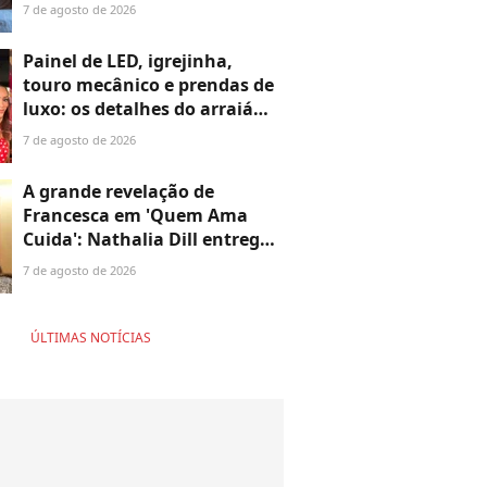
TikTok; blogueiro que fez
7 de agosto de 2026
fama expondo Hollywood vive
grave crise aos 48 anos
Painel de LED, igrejinha,
touro mecânico e prendas de
luxo: os detalhes do arraiá
fora de época de Neymar e
7 de agosto de 2026
Bruna Biancardi montado em
apenas 48 horas
A grande revelação de
Francesca em 'Quem Ama
Cuida': Nathalia Dill entrega
destino da 'fantasma' e
7 de agosto de 2026
mistério que promete chocar
o público
ÚLTIMAS NOTÍCIAS