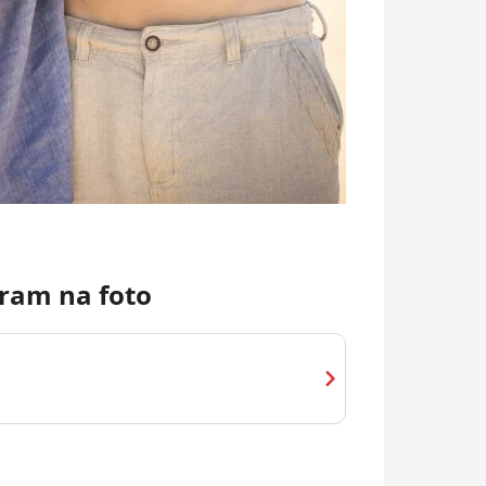
ram na foto
chevron_right