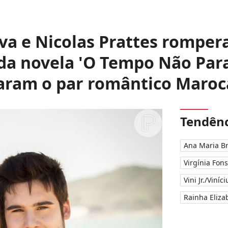
iva e Nicolas Prattes romp
da novela 'O Tempo Não Para
aram o par romântico Maroc
Tendênc
Ana Maria B
Virgínia Fon
Vini Jr./Viníc
Rainha Elizab