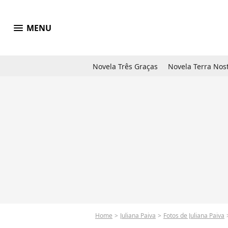
menu
MENU
Novela Três Graças
Novela Terra Nos
Home
Juliana Paiva
Fotos de Juliana Paiva