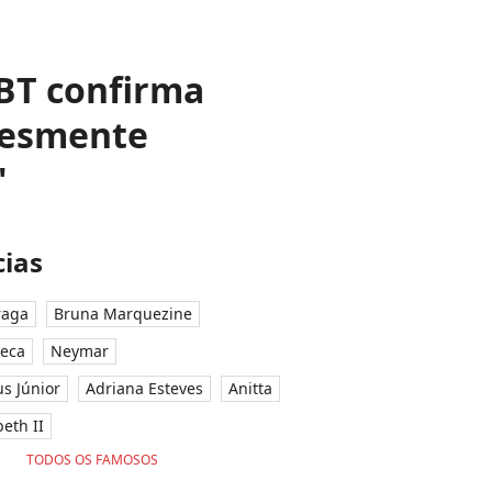
BT confirma
 desmente
'
ias
raga
Bruna Marquezine
seca
Neymar
ius Júnior
Adriana Esteves
Anitta
eth II
TODOS OS FAMOSOS