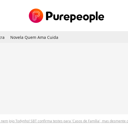
tra
Novela Quem Ama Cuida
nem Jojo Todynho! SBT confirma testes para 'Casos de Família', mas desmente 