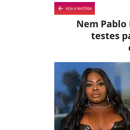
arrow_left
VEJA A MATÉRIA
Nem Pablo 
testes p