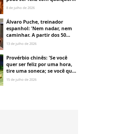
mulher, desde que não a ame'
8 de julho de 2026
Álvaro Puche, treinador
espanhol: 'Nem nadar, nem
caminhar. A partir dos 50
anos, é absolutamente
13 de julho de 2026
necessário fazer musculação'
Provérbio chinês: 'Se você
quer ser feliz por uma hora,
tire uma soneca; se você quer
ser feliz para o resto da vida,
15 de julho de 2026
ajude alguém'