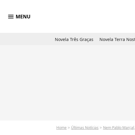
menu
MENU
Novela Três Graças
Novela Terra Nos
Home
Últimas Notícias
Nem Pablo Marçal, 