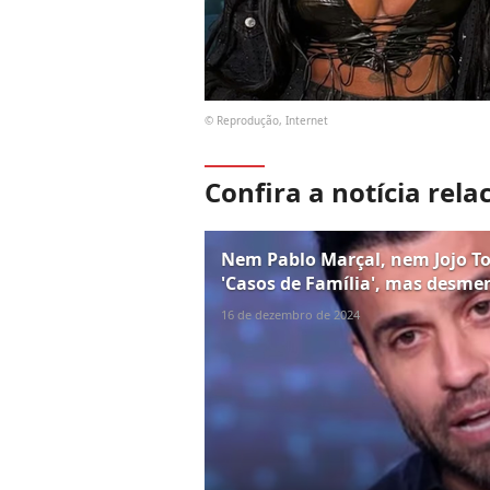
© Reprodução, Internet
Confira a notícia rela
Nem Pablo Marçal, nem Jojo To
'Casos de Família', mas desme
16 de dezembro de 2024