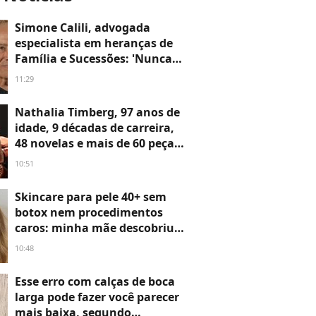
Simone Calili, advogada
especialista em heranças de
Família e Sucessões: 'Nunca
passe um imóvel para o nome
11:29
do seu filho sem conhecer
estas cláusulas'
Nathalia Timberg, 97 anos de
idade, 9 décadas de carreira,
48 novelas e mais de 60 peças:
'O importante é que as rugas
10:51
não se desenvolvam dentro
de nós. É ter a felicidade de
Skincare para pele 40+ sem
continuar lúcida'
botox nem procedimentos
caros: minha mãe descobriu
estes 8 produtos e não os tira
10:48
mais do nécessaire
Esse erro com calças de boca
larga pode fazer você parecer
mais baixa, segundo