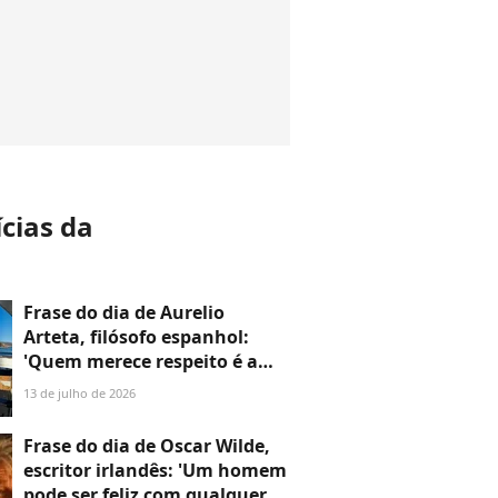
ícias da
a
Frase do dia de Aurelio
Arteta, filósofo espanhol:
'Quem merece respeito é a
pessoa, e com muita
13 de julho de 2026
frequência apesar de suas
opiniões'
Frase do dia de Oscar Wilde,
escritor irlandês: 'Um homem
pode ser feliz com qualquer