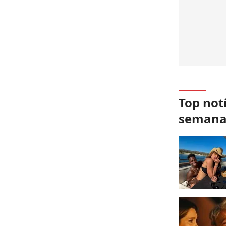
Top not
seman