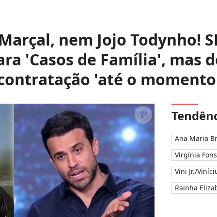
Marçal, nem Jojo Todynho! S
ara 'Casos de Família', mas
contratação 'até o momento
Tendênc
Ana Maria B
Virgínia Fon
Vini Jr./Viníc
Rainha Elizab