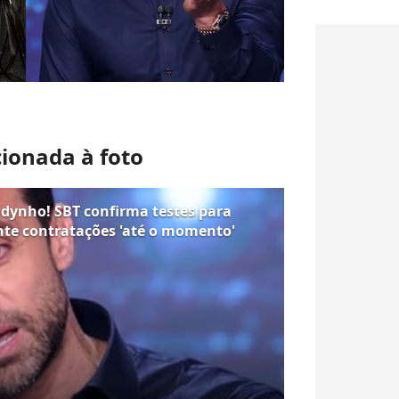
cionada à foto
dynho! SBT confirma testes para
nte contratações 'até o momento'