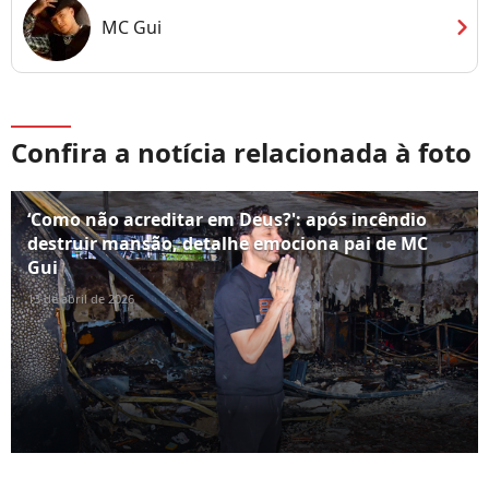
chevron_right
MC Gui
Confira a notícia relacionada à foto
‘Como não acreditar em Deus?': após incêndio
destruir mansão, detalhe emociona pai de MC
Gui
13 de abril de 2026