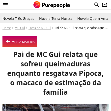
menu
search
newsletter
Novela Três Graças
Novela Terra Nostra
Novela Quem Ama C
Home
MC Gui
Fotos de MC Gui
Pai de MC Gui relata que sofreu queimaduras enquanto resgatava Pipoca, o macaco de estimação da família - Foto
arrow_left
VEJA A MATÉRIA
Pai de MC Gui relata que
sofreu queimaduras
enquanto resgatava Pipoca,
o macaco de estimação da
família