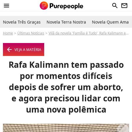
menu
search
newsletter
Novela Três Graças
Novela Terra Nostra
Novela Quem Ama C
Home
Últimas Notícias
Vilã da novela 'Família é Tudo', Rafa Kalimann expõe não ter medo da Globo e faz mudança radical em personagem após incômodo pessoal
arrow_left
VEJA A MATÉRIA
Rafa Kalimann tem passado
por momentos difíceis
depois de sofrer um aborto,
e agora precisou lidar com
uma nova polêmica