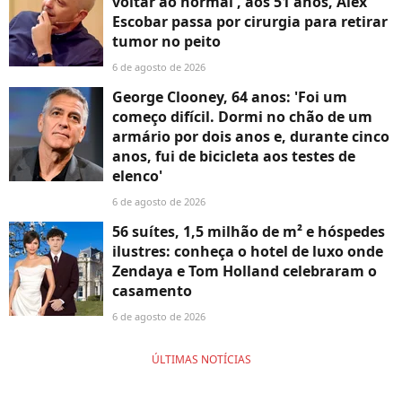
voltar ao normal', aos 51 anos, Alex
Escobar passa por cirurgia para retirar
tumor no peito
6 de agosto de 2026
George Clooney, 64 anos: 'Foi um
começo difícil. Dormi no chão de um
armário por dois anos e, durante cinco
anos, fui de bicicleta aos testes de
elenco'
6 de agosto de 2026
56 suítes, 1,5 milhão de m² e hóspedes
ilustres: conheça o hotel de luxo onde
Zendaya e Tom Holland celebraram o
casamento
6 de agosto de 2026
ÚLTIMAS NOTÍCIAS