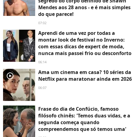
segredo do corpo definido de Shawn
Mendes aos 28 anos - e é mais simples
do que parece!
07:02
Aprendi de uma vez por todas a
montar look de festival no Inverno:
com essas dicas de expert de moda,
nunca mais passei frio ou desconforto
06:14
Ama um cinema em casa? 10 séries da
player2
Netflix para maratonar ainda em 2026
06:07
Frase do dia de Confúcio, famoso
filósofo chinês: 'Temos duas vidas, e a
segunda começa quando
compreendemos que só temos uma'