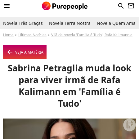
menu
search
newsletter
Novela Três Graças
Novela Terra Nostra
Novela Quem Ama C
Home
Últimas Notícias
Vilã da novela 'Família é Tudo', Rafa Kalimann expõe não ter medo da Globo e faz mudança radical em personagem após incômodo pessoal
arrow_left
VEJA A MATÉRIA
Sabrina Petraglia muda look
para viver irmã de Rafa
Kalimann em 'Família é
Tudo'