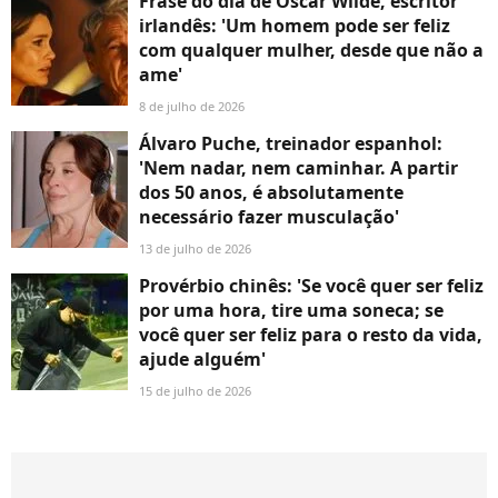
Frase do dia de Oscar Wilde, escritor
irlandês: 'Um homem pode ser feliz
com qualquer mulher, desde que não a
ame'
8 de julho de 2026
Álvaro Puche, treinador espanhol:
'Nem nadar, nem caminhar. A partir
dos 50 anos, é absolutamente
necessário fazer musculação'
13 de julho de 2026
Provérbio chinês: 'Se você quer ser feliz
por uma hora, tire uma soneca; se
você quer ser feliz para o resto da vida,
ajude alguém'
15 de julho de 2026