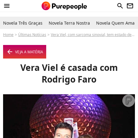
menu
search
newsletter
Novela Três Graças
Novela Terra Nostra
Novela Quem Ama C
Home
Últimas Notícias
Vera Viel, com sarcoma sinovial, tem estado de saúde atualizado por Rodrigo Faro após cirurgia para retirada de tumor 11/10
arrow_left
VEJA A MATÉRIA
Vera Viel é casada com
Rodrigo Faro