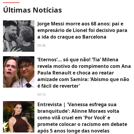
Últimas Notícias
Jorge Messi morre aos 68 anos: pai e
empresário de Lionel foi decisivo para
a ida do craque ao Barcelona
09:38
‘Eternos’... só que não! ‘Tia’ Milena
revela motivo do rompimento com Ana
Paula Renault e choca ao reatar
amizade com Samira: ‘Abismo que não
é fácil de reverter'
09:10
Entrevista | 'Vanessa esfrega sua
branquitude': Alinne Moraes volta
como vilã cruel em 'Por Você' e
promete colocar o racismo em debate
após 5 anos longe das novelas