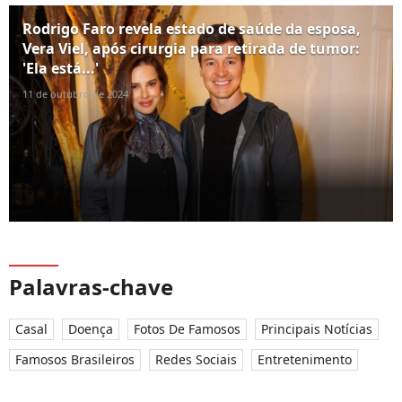
Rodrigo Faro revela estado de saúde da esposa,
Vera Viel, após cirurgia para retirada de tumor:
'Ela está...'
11 de outubro de 2024
Palavras-chave
Casal
Doença
Fotos De Famosos
Principais Notícias
Famosos Brasileiros
Redes Sociais
Entretenimento