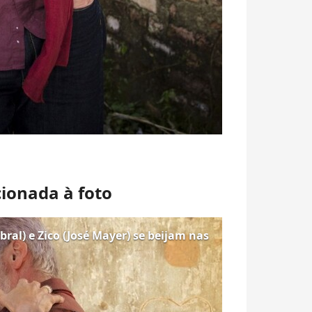
cionada à foto
abral) e Zico (José Mayer) se beijam nas