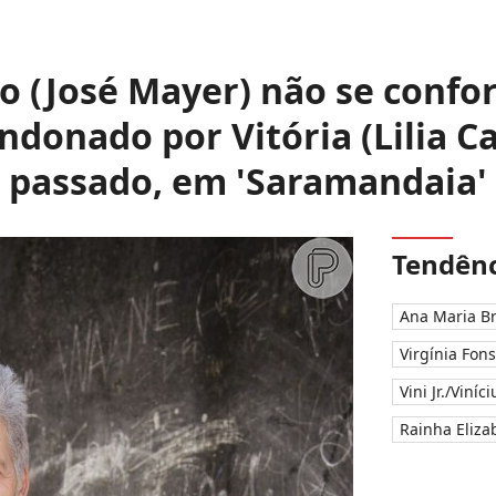
o (José Mayer) não se confo
ndonado por Vitória (Lilia Ca
passado, em 'Saramandaia'
Tendênc
Ana Maria B
Virgínia Fon
Vini Jr./Viníc
Rainha Elizab