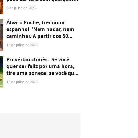
mulher, desde que não a ame'
8 de julho de 2026
Álvaro Puche, treinador
espanhol: 'Nem nadar, nem
caminhar. A partir dos 50
anos, é absolutamente
13 de julho de 2026
necessário fazer musculação'
Provérbio chinês: 'Se você
quer ser feliz por uma hora,
tire uma soneca; se você quer
ser feliz para o resto da vida,
15 de julho de 2026
ajude alguém'