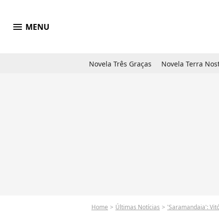
menu
MENU
Novela Três Graças
Novela Terra Nos
Home
Últimas Notícias
'Saramandaia': Vitó