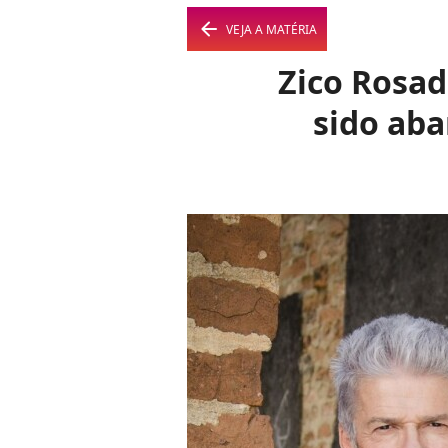
arrow_left
VEJA A MATÉRIA
Zico Rosad
sido aba