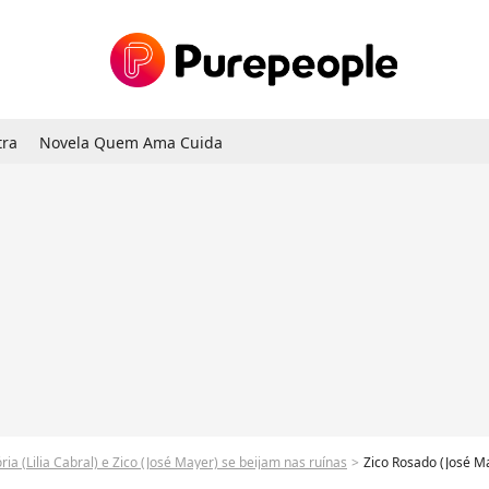
tra
Novela Quem Ama Cuida
ria (Lilia Cabral) e Zico (José Mayer) se beijam nas ruínas
Zico Rosado (José Mayer) não se conforma