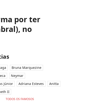
rma por ter
bral), no
ias
raga
Bruna Marquezine
seca
Neymar
ius Júnior
Adriana Esteves
Anitta
eth II
TODOS OS FAMOSOS