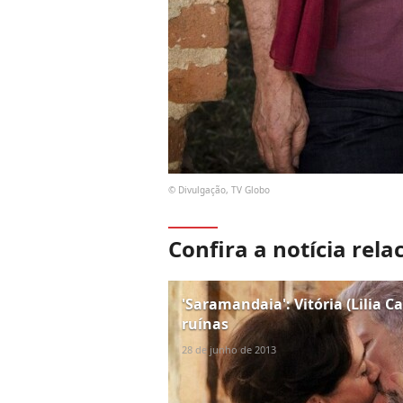
© Divulgação, TV Globo
Confira a notícia rela
'Saramandaia': Vitória (Lilia C
ruínas
28 de junho de 2013