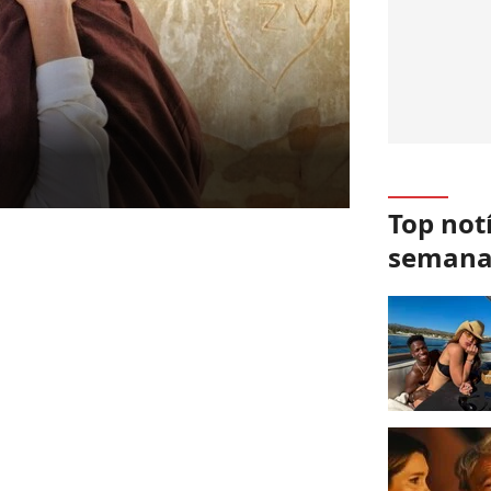
Top not
seman