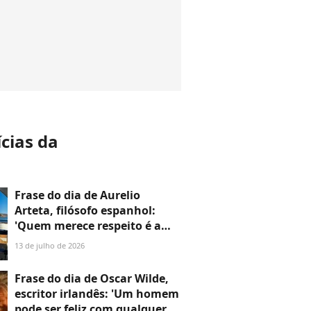
ícias da
a
Frase do dia de Aurelio
Arteta, filósofo espanhol:
'Quem merece respeito é a
pessoa, e com muita
13 de julho de 2026
frequência apesar de suas
opiniões'
Frase do dia de Oscar Wilde,
escritor irlandês: 'Um homem
pode ser feliz com qualquer