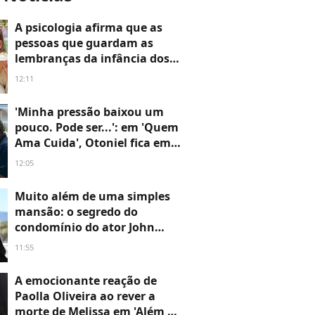
A psicologia afirma que as
pessoas que guardam as
lembranças da infância dos
filhos não o fazem apenas por
12:11
nostalgia, mas porque estão
utilizando uma ferramenta
'Minha pressão baixou um
para regular o humor
pouco. Pode ser...': em 'Quem
Ama Cuida', Otoniel fica em
completo CHOQUE ao
12:05
descobrir a real identidade de
Francesca
Muito além de uma simples
mansão: o segredo do
condomínio do ator John
Travolta, hoje aos 72 anos, na
11:55
Capital Mundial dos Cavalos,
nos EUA; detalhe exclusivo
A emocionante reação de
redefine o luxo extremo
Paolla Oliveira ao rever a
morte de Melissa em 'Além do