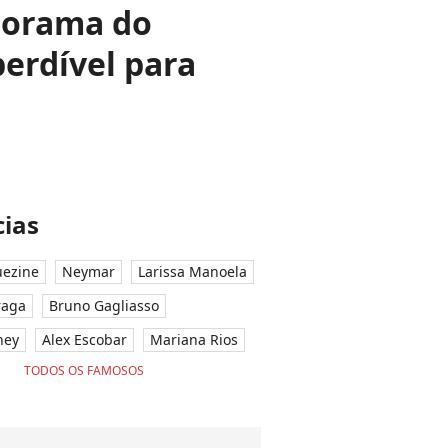
 dorama do
perdível para
ias
ezine
Neymar
Larissa Manoela
raga
Bruno Gagliasso
ney
Alex Escobar
Mariana Rios
TODOS OS FAMOSOS