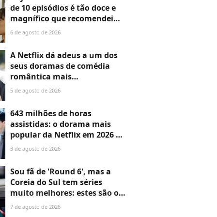
de 10 episódios é tão doce e
magnífico que recomendei
para a minha mãe de 59 anos
6 de agosto de 2026
A Netflix dá adeus a um dos
seus doramas de comédia
romântica mais
encantadores: últimos dias
5 de agosto de 2026
para assistir a essa obra-
prima com Jin Ki-joo e Lee
643 milhões de horas
Jang-woo
assistidas: o dorama mais
popular da Netflix em 2026 é
tão bom e satisfatório que se
3 de agosto de 2026
recusa a ser esquecido
Sou fã de 'Round 6', mas a
Coreia do Sul tem séries
muito melhores: estes são os
7 doramas que você precisa
7 de agosto de 2026
assistir pelo menos uma vez