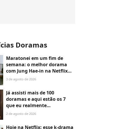
ícias Doramas
Maratonei em um fim de
semana: o melhor dorama
com Jung Hae-in na Netflix
tem apenas 12 episódios e é
3 de agosto de 2026
tão intenso quanto
impactante
Já assisti mais de 100
doramas e aqui estão os 7
que eu realmente
recomendaria para quem
2 de agosto de 2026
está começando a assistir
séries coreanas
Hoje na Netflix: esse k-drama