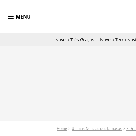
menu
MENU
Novela Três Graças
Novela Terra Nos
Home
Últimas Notícias dos famosos
K Dr