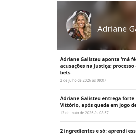
Adriane G
Adriane Galisteu aponta 'má fé
acusações na Justiça; processo 
bets
2 de julho de 2026 às 09:07
Adriane Galisteu entrega forte 
Vittório, após queda em jogo de
13 de maio de 2026 às 08:57
2 ingredientes e só: aprendi es