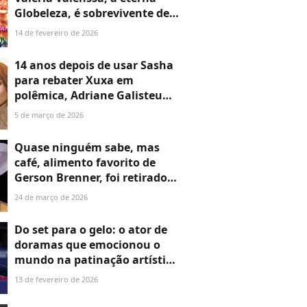
Globeleza, é sobrevivente de
um acidente de avião: ‘Nem
14 de fevereiro de 2026
sabia se estava viva ou morta’
14 anos depois de usar Sasha
para rebater Xuxa em
polêmica, Adriane Galisteu
quase fica cara a cara com a
5 de março de 2026
filha da rival. Fotos!
Quase ninguém sabe, mas
café, alimento favorito de
Gerson Brenner, foi retirado
da rotina durante
24 de março de 2026
tratamento delicado em
decisão dolorosa: 'Pra não
Do set para o gelo: o ator de
sentir o cheiro'
doramas que emocionou o
mundo na patinação artística
das Olimpíadas de Inverno
13 de fevereiro de 2026
2026 - e quase ninguém ficou
sabendo