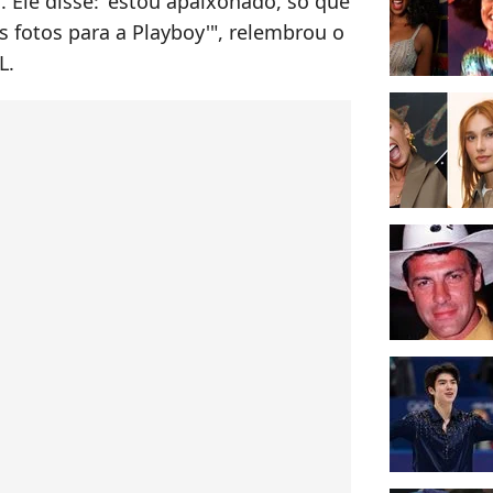
s. Ele disse: 'estou apaixonado, só que
 fotos para a Playboy'", relembrou o
L.