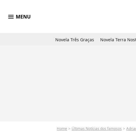
menu
MENU
Novela Três Graças
Novela Terra Nos
Home
Últimas Notícias dos famosos
Adria