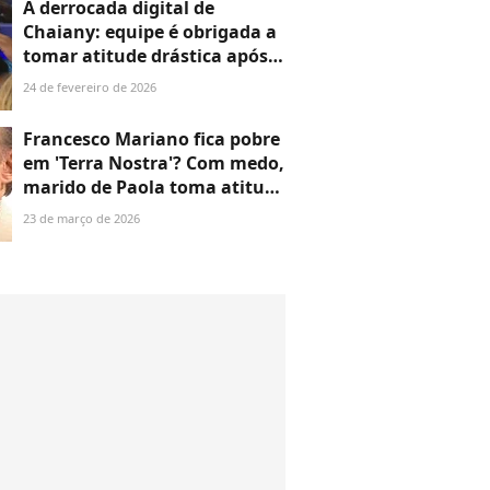
A derrocada digital de
Chaiany: equipe é obrigada a
tomar atitude drástica após
perda chocante de seguidores
24 de fevereiro de 2026
por ‘virar a casaca’
Francesco Mariano fica pobre
em 'Terra Nostra'? Com medo,
marido de Paola toma atitude
drástica e tem final
23 de março de 2026
emocionante nos últimos
capítulos da novela