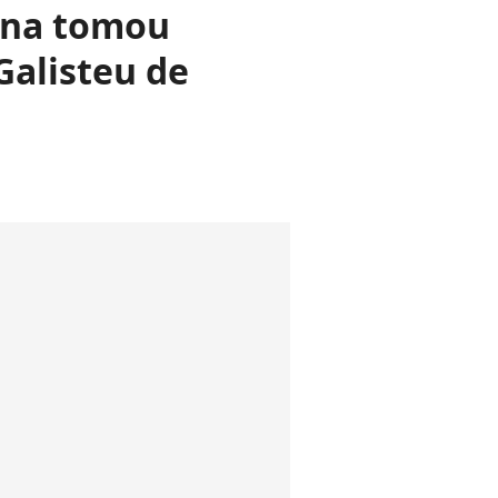
nna tomou
Galisteu de