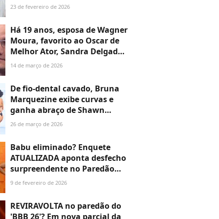
pede visita íntima no 'BBB
23 de fevereiro de 2026
26'. 'Não aguento mais'
Há 19 anos, esposa de Wagner
Moura, favorito ao Oscar de
Melhor Ator, Sandra Delgado
faz revelação no 'Arquivo
14 de março de 2026
Confidencial' diante de
Faustão: 'Ele não dá...'
De fio-dental cavado, Bruna
Marquezine exibe curvas e
ganha abraço de Shawn
Mendes em dia de mar no Rio;
26 de março de 2026
26 fotos do casal do
momento!
Babu eliminado? Enquete
ATUALIZADA aponta desfecho
surpreendente no Paredão
entre ator, Sarah Andrade e
9 de fevereiro de 2026
Sol Vega; descubra!
REVIRAVOLTA no paredão do
'BBB 26'? Em nova parcial da