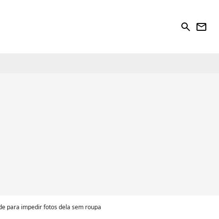
search
newsletter
ude para impedir fotos dela sem roupa