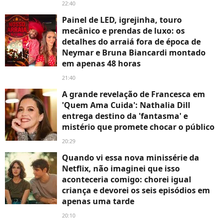
22:40
Painel de LED, igrejinha, touro
mecânico e prendas de luxo: os
detalhes do arraiá fora de época de
Neymar e Bruna Biancardi montado
em apenas 48 horas
21:40
A grande revelação de Francesca em
'Quem Ama Cuida': Nathalia Dill
entrega destino da 'fantasma' e
mistério que promete chocar o público
20:29
Quando vi essa nova minissérie da
Netflix, não imaginei que isso
aconteceria comigo: chorei igual
criança e devorei os seis episódios em
apenas uma tarde
20:10