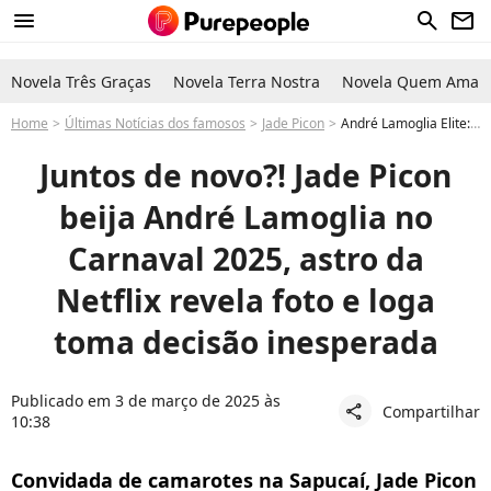
menu
search
newsletter
Novela Três Graças
Novela Terra Nostra
Novela Quem Ama C
Home
Últimas Notícias dos famosos
Jade Picon
André Lamoglia Elite: ator e Jade Picon reforçam rumor de namoro com foto no Carnaval 2025
Juntos de novo?! Jade Picon
beija André Lamoglia no
Carnaval 2025, astro da
Netflix revela foto e loga
toma decisão inesperada
Publicado em 3 de março de 2025 às
Compartilhar
share
10:38
Convidada de camarotes na Sapucaí, Jade Picon