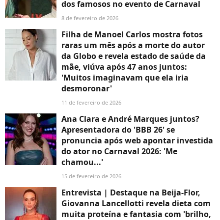
dos famosos no evento de Carnaval
8 de fevereiro de 2026
Filha de Manoel Carlos mostra fotos
raras um mês após a morte do autor
da Globo e revela estado de saúde da
mãe, viúva após 47 anos juntos:
'Muitos imaginavam que ela iria
desmoronar'
11 de fevereiro de 2026
Ana Clara e André Marques juntos?
Apresentadora do 'BBB 26' se
pronuncia após web apontar investida
do ator no Carnaval 2026: 'Me
chamou...'
15 de fevereiro de 2026
Entrevista | Destaque na Beija-Flor,
Giovanna Lancellotti revela dieta com
muita proteína e fantasia com 'brilho,