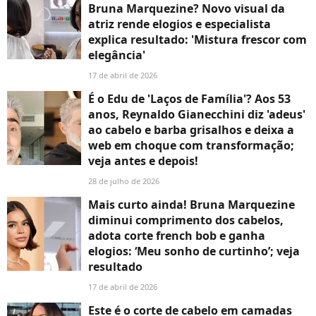
Bruna Marquezine? Novo visual da
atriz rende elogios e especialista
explica resultado: 'Mistura frescor com
elegância'
17 de abril de 2026
É o Edu de 'Laços de Família'? Aos 53
anos, Reynaldo Gianecchini diz 'adeus'
ao cabelo e barba grisalhos e deixa a
web em choque com transformação;
veja antes e depois!
28 de julho de 2026
Mais curto ainda! Bruna Marquezine
diminui comprimento dos cabelos,
adota corte french bob e ganha
elogios: ‘Meu sonho de curtinho’; veja
resultado
17 de abril de 2026
Este é o corte de cabelo em camadas