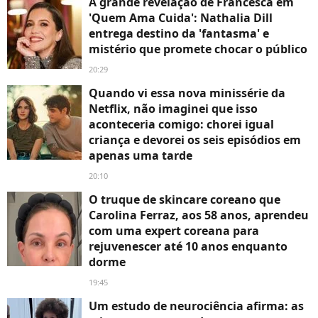
A grande revelação de Francesca em
'Quem Ama Cuida': Nathalia Dill
entrega destino da 'fantasma' e
mistério que promete chocar o público
20:29
Quando vi essa nova minissérie da
Netflix, não imaginei que isso
aconteceria comigo: chorei igual
criança e devorei os seis episódios em
apenas uma tarde
20:10
O truque de skincare coreano que
Carolina Ferraz, aos 58 anos, aprendeu
com uma expert coreana para
rejuvenescer até 10 anos enquanto
dorme
19:45
Um estudo de neurociência afirma: as