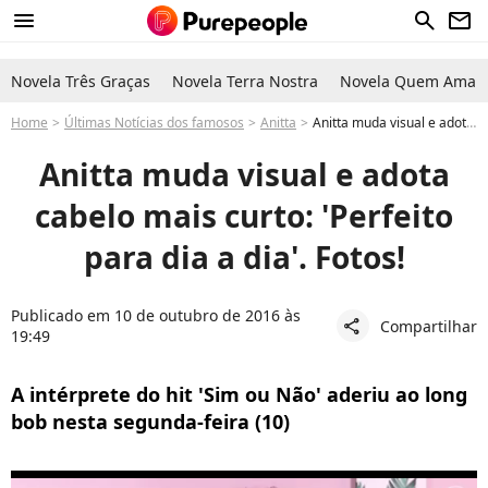
menu
search
newsletter
Novela Três Graças
Novela Terra Nostra
Novela Quem Ama C
Home
Últimas Notícias dos famosos
Anitta
Anitta muda visual e adota cabelo mais curto: 'Perfeito para dia a dia'. Fotos!
Anitta muda visual e adota
cabelo mais curto: 'Perfeito
para dia a dia'. Fotos!
Publicado em 10 de outubro de 2016 às
Compartilhar
share
19:49
A intérprete do hit 'Sim ou Não' aderiu ao long
bob nesta segunda-feira (10)