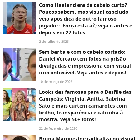
Como Haaland era de cabelo curto?
Poucos sabem, mas visual cabeludo
veio após dica de outro famoso
jogador: 'Força está aí'; veja o antes e
depois em 22 fotos
2 de julho de 2026
Sem barba e com o cabelo cortado:
Daniel Vorcaro tem fotos na prisão
divulgadas e impressiona com visual
irreconhecível. Veja antes e depois!
10 de março de 2026
Looks das famosas para o Desfile das
Campeãs: Virgínia, Anitta, Sabrina
Sato e mais curtem camarotes com
brilho, transparência e calcinha à
mostra. Veja 50+ fotos!
22 de fevereiro de 2026
Bruna Marquezine radicaliza no visual,