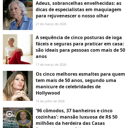
Adeus, sobrancelhas envelhecidas: as
dicas de especialistas em maquiagem
para rejuvenescer o nosso olhar
27 de março de 2026
A sequência de cinco posturas de ioga
fáceis e seguras para praticar em casa:
são ideais para pessoas com mais de 50
anos
17 de março de 2026
Os cinco melhores esmaltes para quem
tem mais de 50 anos, segundo uma
manicure de celebridades de
Hollywood
15 de julho de 2026
'96 cômodos, 37 banheiros e cinco
player2
cozinhas': mansão luxuosa de R$ 50
milhões da herdeira das Casas