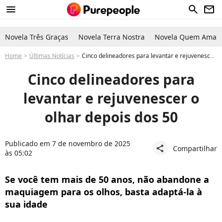
menu
search
newsletter
Novela Três Graças
Novela Terra Nostra
Novela Quem Ama C
Home
Últimas Notícias
Cinco delineadores para levantar e rejuvenescer o olhar depois dos 50
Cinco delineadores para
levantar e rejuvenescer o
olhar depois dos 50
Publicado em 7 de novembro de 2025
Compartilhar
share
às 05:02
Se você tem mais de 50 anos, não abandone a
maquiagem para os olhos, basta adaptá-la à
sua idade