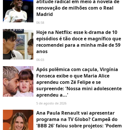
atitude radical em meio à novela de
renovação de milhões com o Real
Madrid
06:58
Hoje na Netflix: esse k-drama de 10
episódios é tão doce e magnífico que
recomendei para a minha mãe de 59
anos
06:03
Após polêmica com caçula, Virgínia
Fonseca exibe o que Maria Alice
aprendeu com Zé Felipe e se
surpreende: 'Nossa mini adolescente
aprendeu a...'
5 de agosto de 2026
Ana Paula Renault vai apresentar
programa na TV Globo? Campeã do
'BBB 26' falou sobre projetos: 'Podem