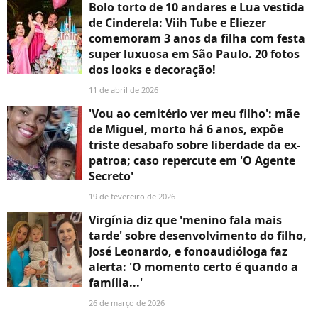
Bolo torto de 10 andares e Lua vestida
de Cinderela: Viih Tube e Eliezer
comemoram 3 anos da filha com festa
super luxuosa em São Paulo. 20 fotos
dos looks e decoração!
11 de abril de 2026
'Vou ao cemitério ver meu filho': mãe
de Miguel, morto há 6 anos, expõe
triste desabafo sobre liberdade da ex-
patroa; caso repercute em 'O Agente
Secreto'
19 de fevereiro de 2026
Virgínia diz que 'menino fala mais
tarde' sobre desenvolvimento do filho,
José Leonardo, e fonoaudióloga faz
alerta: 'O momento certo é quando a
família...'
26 de março de 2026