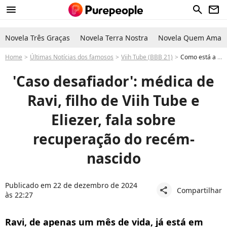
menu
search
newsletter
Novela Três Graças
Novela Terra Nostra
Novela Quem Ama C
Home
Últimas Notícias dos famosos
Viih Tube (BBB 21)
Como está a recuperação do filho de Viih Tube e Eliezer? Médica explica 'caso desafiador' do recém-nascido
'Caso desafiador': médica de
Ravi, filho de Viih Tube e
Eliezer, fala sobre
recuperação do recém-
nascido
Publicado em 22 de dezembro de 2024
Compartilhar
share
às 22:27
Ravi, de apenas um mês de vida, já está em