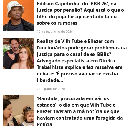
Edilson Capetinha, do 'BBB 26', na
Justiça por pensão? Aqui está o que o
filho do jogador aposentado falou
sobre os rumores
10 de fevereiro de 2026
Reality de Viih Tube e Eliezer com
funcionários pode gerar problemas na
Justiça para o casal de ex-BBBs?
Advogado especialista em Direito
Trabalhista explica e faz ressalva em
debate: 'É preciso avaliar se existia
liberdade...'
2 de julho de 2026
'Bandida, procurada em vários
estados': o dia em que Viih Tube e
Eliezer tiveram a má notícia de que
haviam contratado uma foragida da
Polícia