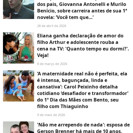
dos pais, Giovanna Antonelli e Murilo
Benício, sobre carreira antes de sua 1ª
novela: ‘Você tem que…’
28 de abril de 2026
Eliana ganha declaração de amor do
filho Arthur e adolescente rouba a
cena na TV: 'Quanto tempo eu dormi?'.
Veja!
8 de março de 2026
‘A maternidade real não é perfeita, ela
é intensa, bagunçada, linda e
cansativa’: Carol Peixinho detalha
cotidiano ‘desafiador e transformador’
do 1º Dia das Mães com Bento, seu
filho com Thiaguinho
9 de maio de 2026
'Não me arrependo de nada': esposa de
Gerson Brenner há mais de 10 anos,