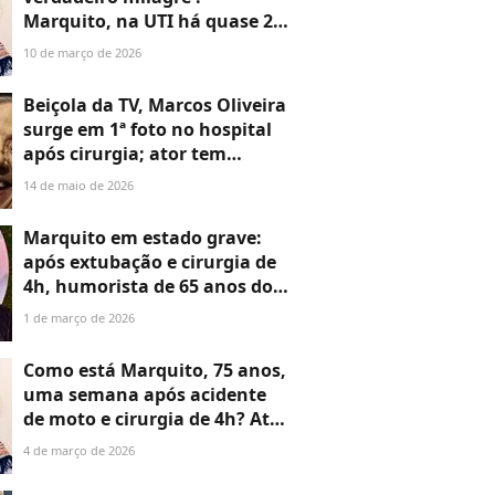
Marquito, na UTI há quase 2
semanas após grave
10 de março de 2026
acidente, tem estado de
saúde atualizado pela filha
Beiçola da TV, Marcos Oliveira
surge em 1ª foto no hospital
após cirurgia; ator tem
estado de saúde atualizado
14 de maio de 2026
Marquito em estado grave:
após extubação e cirurgia de
4h, humorista de 65 anos do
'Programa do Ratinho' tem
1 de março de 2026
saúde atualizada pelo SBT.
'Cuidados intensivos'
Como está Marquito, 75 anos,
uma semana após acidente
de moto e cirurgia de 4h? Ator
do 'Programa do Ratinho'
4 de março de 2026
tem estado de saúde
atualizado