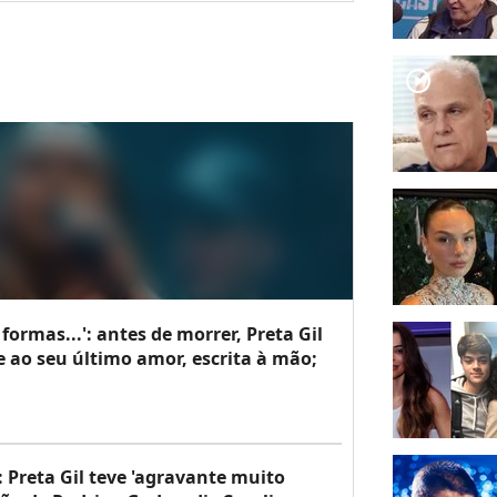
player2
ormas...': antes de morrer, Preta Gil
 ao seu último amor, escrita à mão;
: Preta Gil teve 'agravante muito