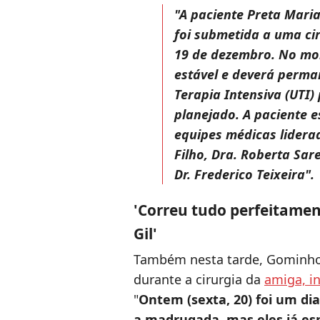
"A paciente Preta Maria
foi submetida a uma cir
19 de dezembro. No m
estável e deverá perma
Terapia Intensiva (UTI)
planejado. A paciente
equipes médicas liderad
Filho, Dra. Roberta Sar
Dr. Frederico Teixeira".
'Correu tudo perfeitamen
Gil'
Também nesta tarde, Gominho 
durante a cirurgia da
amiga, i
"
Ontem (sexta, 20) foi um di
a madrugada, mas eles já esp