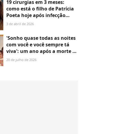
19 cirurgias em 3 meses:
como está o filho de Patrícia
Poeta hoje após infecção
grave? Felipe Poeta atualiza
3 de abril de 2026
estado de saúde.
'Conseguindo caminhar'
'Sonho quase todas as noites
com você e você sempre tá
viva': um ano após a morte de
Preta Gil, filho único da
20 de julho de 2026
cantora, Francisco Gil,
mostra fotos raras em família
e abre coração em post
comovente