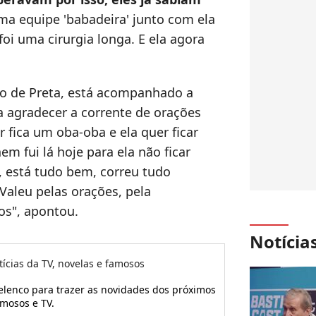
a equipe 'babadeira' junto com ela
oi uma cirurgia longa. E ela agora
lho de Preta, está acompanhado a
 agradecer a corrente de orações
r fica um oba-oba e ela quer ficar
em fui lá hoje para ela não ficar
, está tudo bem, correu tudo
Valeu pelas orações, pela
os", apontou.
Notícia
tícias da TV, novelas e famosos
 elenco para trazer as novidades dos próximos
amosos e TV.