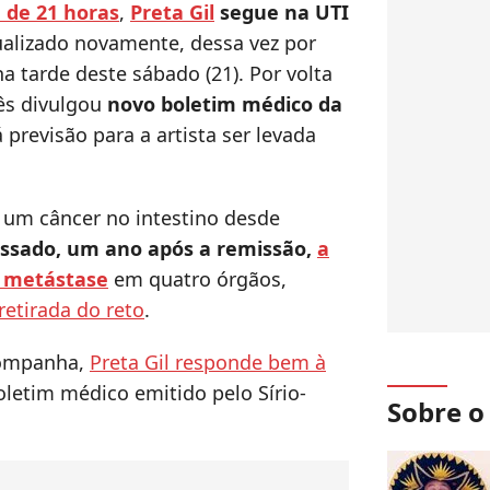
 de 21 horas
,
Preta Gil
segue na UTI
ualizado novamente, dessa vez por
 tarde deste sábado (21). Por volta
nês divulgou
novo boletim médico da
 previsão para a artista ser levada
ta um câncer no intestino desde
ssado, um ano após a remissão,
a
e metástase
em quatro órgãos,
retirada do reto
.
companha,
Preta Gil responde bem à
boletim médico emitido pelo Sírio-
Sobre 