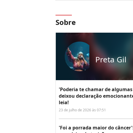
Sobre
Preta Gil
'Poderia te chamar de algumas f
deixou declaração emocionante
leia!
23 de julho de 2026 às 07:51
'Foi a porrada maior do câncer'