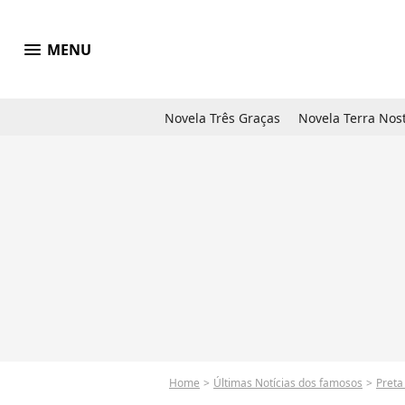
menu
MENU
Novela Três Graças
Novela Terra Nos
Home
Últimas Notícias dos famosos
Preta 