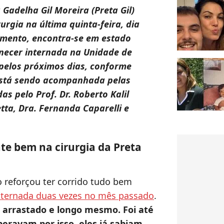
 Gadelha Gil Moreira (Preta Gil)
urgia na última quinta-feira, dia
omento,
encontra-se em estado
necer internada na Unidade de
 pelos próximos dias
, conforme
 está sendo acompanhada pelas
as pelo Prof. Dr. Roberto Kalil
etta, Dra. Fernanda Caparelli e
te bem na cirurgia da Preta
reforçou ter corrido tudo bem
nternada duas vezes no mês passado
.
a arrastado e longo mesmo. Foi até
eravam por isso, eles já sabiam