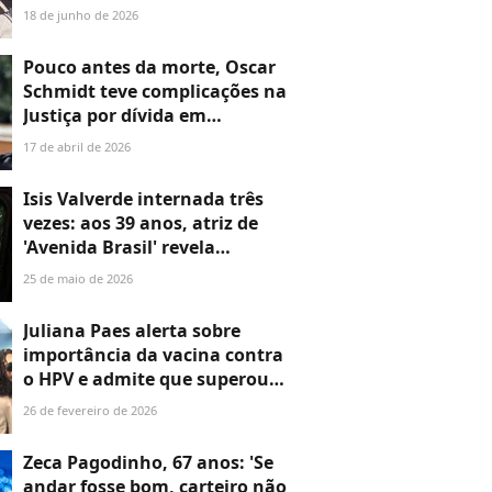
83 anos, está internado na
18 de junho de 2026
UTI; ex-treinador tem
diagnóstico de linfoma de
Pouco antes da morte, Oscar
Hodgkin desde 2023
Schmidt teve complicações na
Justiça por dívida em
condomínio de luxo
17 de abril de 2026
Isis Valverde internada três
vezes: aos 39 anos, atriz de
'Avenida Brasil' revela
complicações de saúde com
25 de maio de 2026
doença sem cura descoberta
aos 19. 'Muito agressiva'
Juliana Paes alerta sobre
importância da vacina contra
o HPV e admite que superou o
próprio preconceito ao
26 de fevereiro de 2026
imunizar os filhos
adolescentes: ‘Essa é a idade
Zeca Pagodinho, 67 anos: 'Se
correta’
andar fosse bom, carteiro não