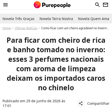
menu
search
newsletter
Novela Três Graças
Novela Terra Nostra
Novela Quem Ama C
Home
Últimas Notícias
Como ficar com um cheiro agradável no Inverno: 3 perfumes nacionais com aroma de limpeza
Para ficar com cheiro de rica
e banho tomado no inverno:
esses 3 perfumes nacionais
com aroma de limpeza
deixam os importados caros
no chinelo
Publicado em 29 de junho de 2026 às
Compartilhar
share
17:01