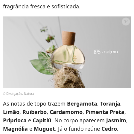
fragrância fresca e sofisticada.
© Divulgação, Natura
As notas de topo trazem
Bergamota
,
Toranja
,
Limão
,
Ruibarbo
,
Cardamomo
,
Pimenta Preta
,
Priprioca
e
Capitiú
. No corpo aparecem
Jasmim
,
Magnólia
e
Muguet
. Já o fundo reúne
Cedro
,