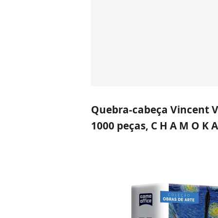
Quebra-cabeça Vincent Va
1000 peças, C H A M O K A