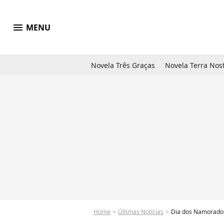
menu
MENU
Novela Três Graças
Novela Terra Nos
Home
Últimas Notícias
Dia dos Namorados: