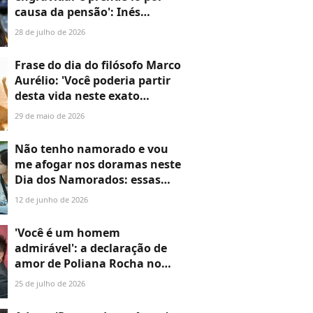
causa da pensão': Inés
Garcia, namorada de Lamine
28 de julho de 2026
Yamal, vira alvo de acusação
do ex-namorado
Frase do dia do filósofo Marco
Aurélio: 'Você poderia partir
desta vida neste exato
momento. Que isso
29 de maio de 2026
determine o que você faz, diz
e pensa'
Não tenho namorado e vou
me afogar nos doramas neste
Dia dos Namorados: essas
são minhas 7 séries
12 de junho de 2026
confortáveis favoritas e elas
provam que 'vidas solteiras
'Você é um homem
importam'
admirável': a declaração de
amor de Poliana Rocha no
aniversário de 63 anos de
25 de julho de 2026
Leonardo é a maior prova de
amor que você verá hoje