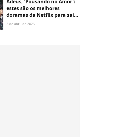
Adeus, 'Pousando no Amor':
estes são os melhores
doramas da Netflix para sair
da bolha da comédia
5 de abril de 2026
romântica - e que você
termina em um dia!