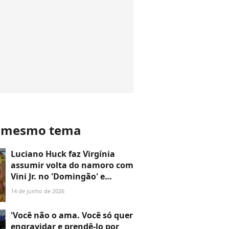
o mesmo tema
Luciano Huck faz Virgínia
assumir volta do namoro com
Vini Jr. no 'Domingão' e
influencer entrega detalhe de
14 de junho de 2026
presente do Dia dos
Namorados: '2 anos'
'Você não o ama. Você só quer
engravidar e prendê-lo por