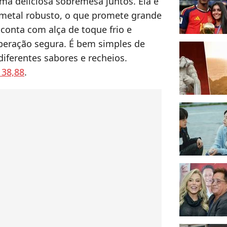
ma deliciosa sobremesa juntos. Ela é
de metal robusto, o que promete grande
conta com alça de toque frio e
peração segura. É bem simples de
iferentes sabores e recheios.
138,88
.