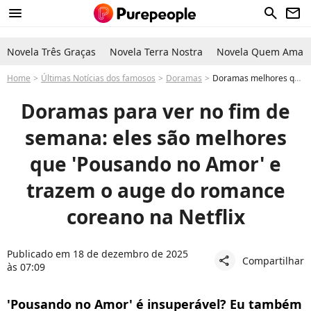
menu
search
newsletter
Novela Três Graças
Novela Terra Nostra
Novela Quem Ama C
Home
Últimas Notícias dos famosos
Doramas
Doramas melhores que pousando no amor: essas 7 séries coreanas românticas da Netflix são inesquecíveis
Doramas para ver no fim de
semana: eles são melhores
que 'Pousando no Amor' e
trazem o auge do romance
coreano na Netflix
Publicado em 18 de dezembro de 2025
Compartilhar
share
às 07:09
'Pousando no Amor' é insuperável? Eu também