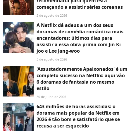
recomendaria para quem está
começando a assistir séries coreanas
2 de agosto de 2026
A Netflix dá adeus a um dos seus
doramas de comédia romântica mais
encantadores: últimos dias para
assistir a essa obra-prima com Jin Ki-
joo e Lee Jang-woo
5 de agosto de 2026
'Assustadoramente Apaixonados' é um
completo sucesso na Netflix: aqui vão
6 doramas de fantasia no mesmo
estilo
30 de julho de 2026
643 milhões de horas assistidas: o
dorama mais popular da Netflix em
2026 é tão bom e satisfatório que se
recusa a ser esquecido