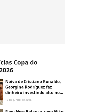
ícias Copa do
2026
Noiva de Cristiano Ronaldo,
Georgina Rodríguez faz
dinheiro investindo alto no
luxo: comprou uma joia
17 de junho de 2026
arquitetônica de 1.280 m² em
região exclusiva da Espanha e
Nem New Balance, nem Nike: