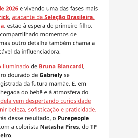
e 2026
e vivendo uma das fases mais
rick
,
atacante da
Seleção Brasileira
,
da
, estão à espera do primeiro filho.
em compartilhado momentos de
, mas outro detalhe também chama a
cável da influenciadora.
o iluminado
de
Bruna Biancardi
,
oiro dourado de
Gabriely
se
gistrada da futura mamãe. E, em
chegada do bebê e à atmosfera do
l dela vem despertando curiosidade
r beleza, sofisticação e praticidade.
rás desse resultado, o
Purepeople
com a colorista
Natasha Pires
, do
TP
neiro
.