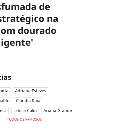
esfumada de
stratégico na
 tom dourado
ligente'
ias
nitta
Adriana Esteves
naldo
Claudia Raia
seca
Letícia Colin
Ariana Grande
TODOS OS FAMOSOS