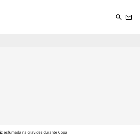
search
newsletter
aiz esfumada na gravidez durante Copa