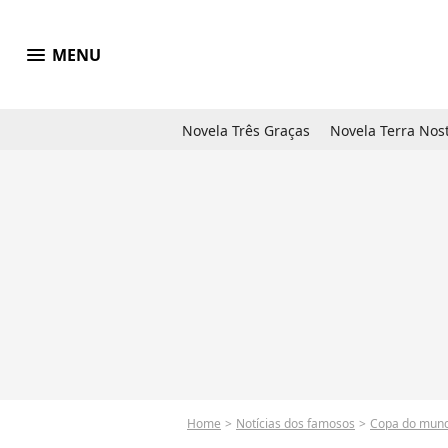
menu
MENU
Novela Três Graças
Novela Terra Nos
Home
Notícias dos famosos
Copa do mun