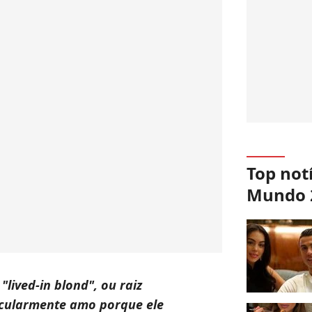
Top not
Mundo 
"lived-in blond", ou raiz
icularmente amo porque ele