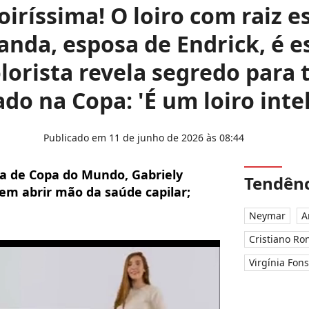
loiríssima! O loiro com raiz 
anda, esposa de Endrick, é e
olorista revela segredo para
do na Copa: 'É um loiro inte
Publicado em 11 de junho de 2026 às 08:44
ma de Copa do Mundo, Gabriely
Tendênc
em abrir mão da saúde capilar;
Neymar
A
Cristiano Ro
Virgínia Fon