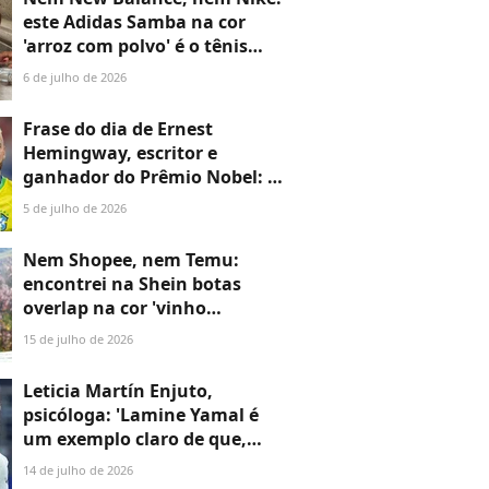
tem novo negócio que
este Adidas Samba na cor
envolve mansões
'arroz com polvo' é o tênis
mais estiloso e confortável;
6 de julho de 2026
estou viciada em usar neste
inverno com calça cotelê
Frase do dia de Ernest
Hemingway, escritor e
ganhador do Prêmio Nobel: 'A
felicidade nas pessoas
5 de julho de 2026
inteligentes é a coisa mais
rara que conheço'
Nem Shopee, nem Temu:
encontrei na Shein botas
overlap na cor 'vinho
Cabernet Sauvignon
15 de julho de 2026
argentino' que deram um
toque fashion chique nos
Leticia Martín Enjuto,
meus looks de inverno
psicóloga: 'Lamine Yamal é
um exemplo claro de que,
quando abraçamos nossas
14 de julho de 2026
raízes com orgulho,