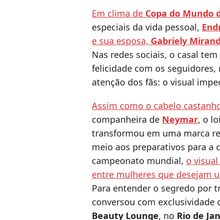
Em clima de
Copa do Mundo d
especiais da vida pessoal,
End
e sua esposa,
Gabriely Miran
Nas redes sociais, o casal t
felicidade com os seguidores
atenção dos fãs: o visual impe
Assim como o cabelo castanh
companheira de
Neymar
, o l
transformou em uma marca re
meio aos preparativos para a 
campeonato mundial,
o visua
entre mulheres que desejam uni
Para entender o segredo por t
conversou com exclusividade 
Beauty Lounge
, no
Rio de Ja