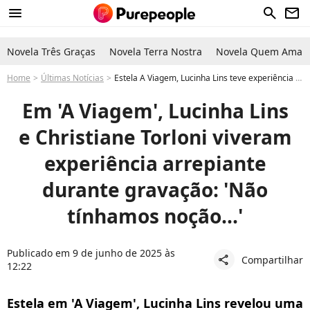
menu
search
newsletter
Novela Três Graças
Novela Terra Nostra
Novela Quem Ama C
Home
Últimas Notícias
Estela A Viagem, Lucinha Lins teve experiência de arrepiar em gravação da novela com Christiane Torloni: 'Não tínhamos...'
Em 'A Viagem', Lucinha Lins
e Christiane Torloni viveram
experiência arrepiante
durante gravação: 'Não
tínhamos noção...'
Publicado em 9 de junho de 2025 às
Compartilhar
share
12:22
Estela em 'A Viagem', Lucinha Lins revelou uma