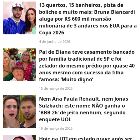
13 quartos, 15 banheiros, pista de
boliche e muito mais: Bruna Biancardi
aluga por R$ 600 mil mansão
milionária de 3 andares nos EUA para a
Copa 2026
4 de junho de 2026
Pai de Eliana teve casamento bancado
por família tradicional de SP e foi
zelador do mesmo prédio por quase 40
anos mesmo com sucesso da filha
famosa: ‘Muito digno’
15 de março de 2026
Nem Ana Paula Renault, nem Jonas
Sulzbach: este nome NÃO ganha o
'BBB 26' de jeito nenhum, segundo
enquete UOL
19 de março de 2026
Hoje na UTI em estado grave após ser