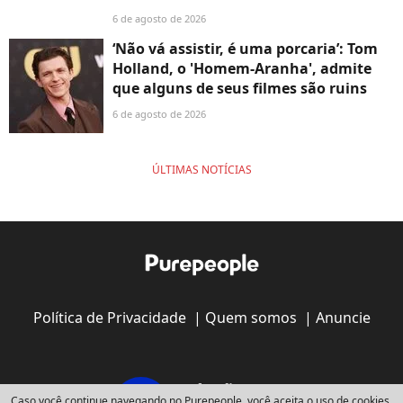
6 de agosto de 2026
‘Não vá assistir, é uma porcaria’: Tom
Holland, o 'Homem-Aranha', admite
que alguns de seus filmes são ruins
6 de agosto de 2026
ÚLTIMAS NOTÍCIAS
Política de Privacidade
|
Quem somos
|
Anuncie
Caso você continue navegando no Purepeople, você aceita o uso de cookies.