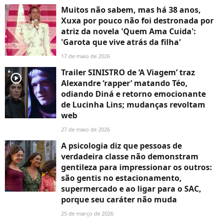
Muitos não sabem, mas há 38 anos,
Xuxa por pouco não foi destronada por
atriz da novela 'Quem Ama Cuida':
'Garota que vive atrás da filha'
17 de maio de 2026
Trailer SINISTRO de ‘A Viagem’ traz
player2
Alexandre ‘rapper’ matando Téo,
odiando Diná e retorno emocionante
de Lucinha Lins; mudanças revoltam
web
27 de maio de 2026
A psicologia diz que pessoas de
verdadeira classe não demonstram
gentileza para impressionar os outros:
são gentis no estacionamento,
supermercado e ao ligar para o SAC,
porque seu caráter não muda
25 de março de 2026