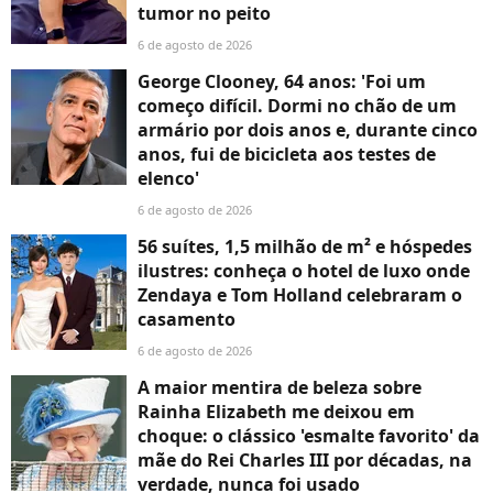
tumor no peito
6 de agosto de 2026
George Clooney, 64 anos: 'Foi um
começo difícil. Dormi no chão de um
armário por dois anos e, durante cinco
anos, fui de bicicleta aos testes de
elenco'
6 de agosto de 2026
56 suítes, 1,5 milhão de m² e hóspedes
ilustres: conheça o hotel de luxo onde
Zendaya e Tom Holland celebraram o
casamento
6 de agosto de 2026
A maior mentira de beleza sobre
Rainha Elizabeth me deixou em
choque: o clássico 'esmalte favorito' da
mãe do Rei Charles III por décadas, na
verdade, nunca foi usado