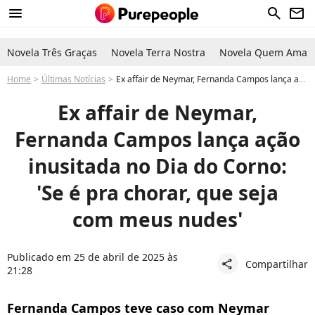
menu
search
newsletter
Novela Três Graças
Novela Terra Nostra
Novela Quem Ama C
Home
Últimas Notícias
Ex affair de Neymar, Fernanda Campos lança ação inusitada no Dia do Corno: 'Se é pra chorar, que seja com meus nudes'
Ex affair de Neymar,
Fernanda Campos lança ação
inusitada no Dia do Corno:
'Se é pra chorar, que seja
com meus nudes'
Publicado em 25 de abril de 2025 às
Compartilhar
share
21:28
Fernanda Campos teve caso com Neymar