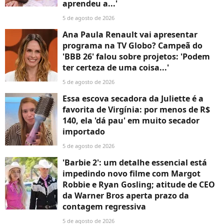
aprendeu a...'
5 de agosto de 2026
Ana Paula Renault vai apresentar
programa na TV Globo? Campeã do
'BBB 26' falou sobre projetos: 'Podem
ter certeza de uma coisa...'
5 de agosto de 2026
Essa escova secadora da Juliette é a
favorita de Virgínia: por menos de R$
140, ela 'dá pau' em muito secador
importado
5 de agosto de 2026
'Barbie 2': um detalhe essencial está
impedindo novo filme com Margot
Robbie e Ryan Gosling; atitude de CEO
da Warner Bros aperta prazo da
contagem regressiva
5 de agosto de 2026