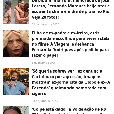
De biquíni marrom, namorada de José
Loreto, Fernanda Marques beija ator e
esquenta clima em dia de praia no Rio.
Veja 20 fotos!
22 de março de 2026
Filha de ex-padre e ex-freira, atriz
premiada é escolhida para viver Estela
no filme 'A Viagem' e desbanca
Fernanda Rodrigues após pedido para
fazer o papel
6 de maio de 2026
'Só queria sobreviver': ex denuncia
Cartolouco por agressão; imagens
mostram ex-jornalista da Globo e ex-'A
Fazenda' queimando namorada com
cigarro
13 de julho de 2026
'Golpe está dado': alvo de ação de R$