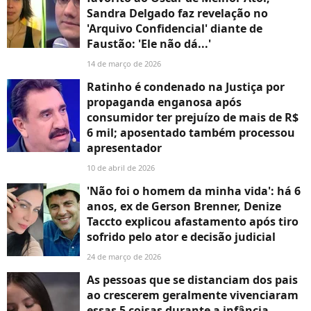
Sandra Delgado faz revelação no
'Arquivo Confidencial' diante de
Faustão: 'Ele não dá...'
14 de março de 2026
Ratinho é condenado na Justiça por
propaganda enganosa após
consumidor ter prejuízo de mais de R$
6 mil; aposentado também processou
apresentador
10 de abril de 2026
'Não foi o homem da minha vida': há 6
anos, ex de Gerson Brenner, Denize
Taccto explicou afastamento após tiro
sofrido pelo ator e decisão judicial
24 de março de 2026
As pessoas que se distanciam dos pais
ao crescerem geralmente vivenciaram
essas 5 coisas durante a infância