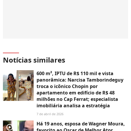
Notícias similares
600 m², IPTU de R$ 110 mil e vista
panorâmica: Narcisa Tamborindeguy
troca o icônico Chopin por
apartamento em edifício de R$ 48
milhões no Cap Ferrat; especialista
imobiliária analisa a estratégia
7 de abril de 2026
Há 19 anos, esposa de Wagner Moura,
player2
favorito ao Oscar de Melhor Ator,