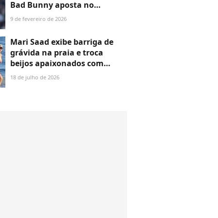
Bad Bunny aposta no
minimalismo elegante no
9 de fevereiro de 2026
show do Super Bowl 2026;
veja raio-x do look em 12
Mari Saad exibe barriga de
fotos!
grávida na praia e troca
beijos apaixonados com
Rômulo Arantes Neto. Veja
18 de julho de 2026
fotos do casal!