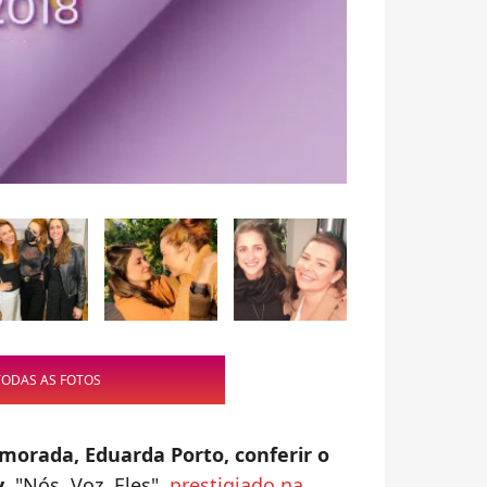
TODAS AS FOTOS
morada, Eduarda Porto, conferir o
y
, "Nós, Voz, Eles",
prestigiado na