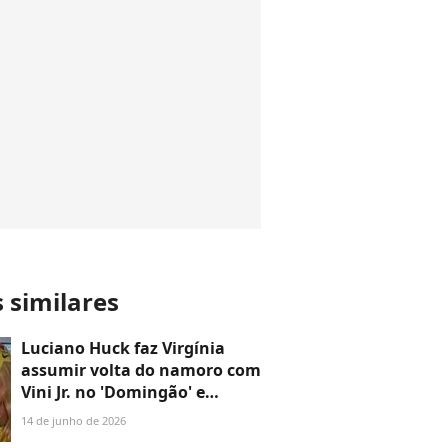
s similares
Luciano Huck faz Virgínia
assumir volta do namoro com
Vini Jr. no 'Domingão' e
influencer entrega detalhe de
14 de junho de 2026
presente do Dia dos