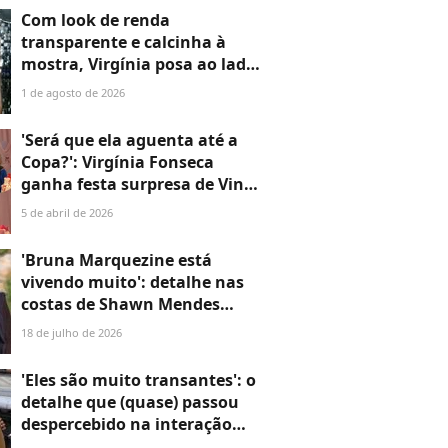
Namorados: '2 anos'
Com look de renda
transparente e calcinha à
mostra, Virgínia posa ao lado
de Vini Jr. em festa, ganha
1 de agosto de 2026
'mão boba' e se declara: 'O
quanto sou feliz ao seu lado'
'Será que ela aguenta até a
Copa?': Virgínia Fonseca
ganha festa surpresa de Vini
Jr. em Madrid e semblante
5 de abril de 2026
triste chama atenção após
rumor de traição
'Bruna Marquezine está
vivendo muito': detalhe nas
costas de Shawn Mendes
alimenta teoria dos fãs sobre
18 de julho de 2026
o casal. 'São fogosos'
'Eles são muito transantes': o
detalhe que (quase) passou
despercebido na interação
entre Bruna Marquezine e