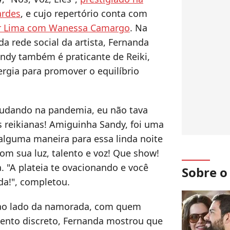
ardes
, e cujo repertório conta com
ior Lima com Wanessa Camargo
. Na
a rede social da artista, Fernanda
andy também é praticante de Reiki,
ergia para promover o equilíbrio
tudando na pandemia, eu não tava
s reikianas! Amiguinha Sandy, foi uma
 alguma maneira para essa linda noite
m sua luz, talento e voz! Que show!
. "A plateia te ovacionando e você
Sobre 
da!", completou.
ao lado da namorada, com quem
ento discreto, Fernanda mostrou que