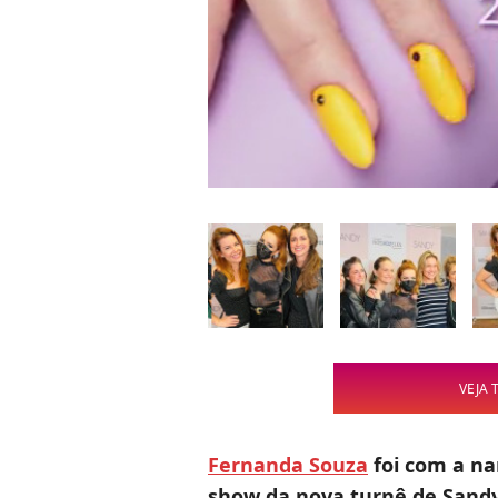
VEJA 
Fernanda Souza
foi com a na
show da nova turnê de
Sand