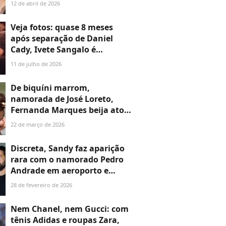
Andrade, mas presença rara
12 de abril de 2026
de Simaria rouba a cena.
Fotos!
Veja fotos: quase 8 meses
após separação de Daniel
Cady, Ivete Sangalo é
flagrada aos beijos com novo
11 de julho de 2026
namorado em show; quem é
ele?
De biquíni marrom,
namorada de José Loreto,
Fernanda Marques beija ator
e esquenta clima em dia de
22 de março de 2026
praia no Rio. Veja 20 fotos!
Discreta, Sandy faz aparição
rara com o namorado Pedro
Andrade em aeroporto e
impressiona ao dar beijão no
28 de fevereiro de 2026
médico. Veja fotos!
Nem Chanel, nem Gucci: com
tênis Adidas e roupas Zara,