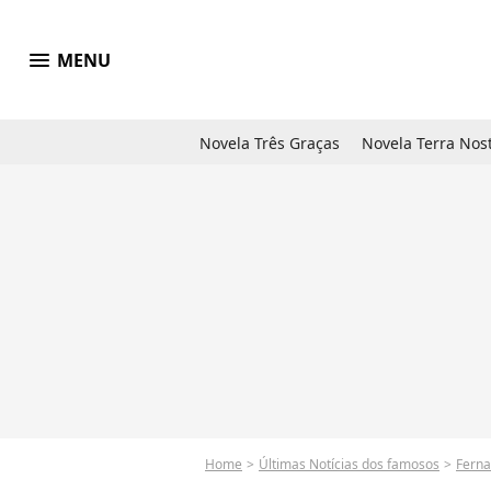
menu
MENU
Novela Três Graças
Novela Terra Nos
Home
Últimas Notícias dos famosos
Fern