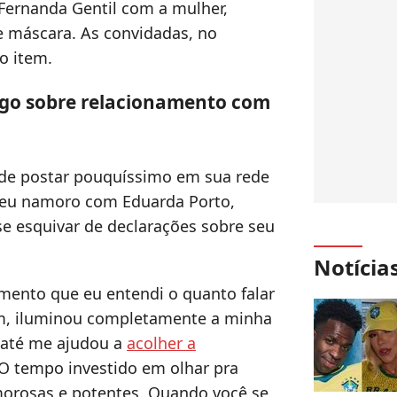
Fernanda Gentil com a mulher,
e máscara. As convidadas, no
o item.
ogo sobre relacionamento com
 de postar pouquíssimo em sua rede
seu namoro com Eduarda Porto,
e esquivar de declarações sobre seu
Notícia
mento que eu entendi o quanto falar
m, iluminou completamente a minha
 até me ajudou a
acolher a
 O tempo investido em olhar pra
morosas e potentes. Quando você se