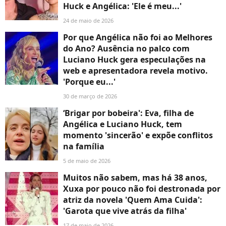
Huck e Angélica: 'Ele é meu...'
24 de maio de 2026
Por que Angélica não foi ao Melhores
do Ano? Ausência no palco com
Luciano Huck gera especulações na
web e apresentadora revela motivo.
'Porque eu...'
30 de março de 2026
‘Brigar por bobeira': Eva, filha de
Angélica e Luciano Huck, tem
momento 'sincerão' e expõe conflitos
na família
5 de maio de 2026
Muitos não sabem, mas há 38 anos,
Xuxa por pouco não foi destronada por
atriz da novela 'Quem Ama Cuida':
'Garota que vive atrás da filha'
17 de maio de 2026