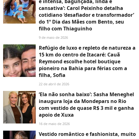
é intensa, bagunçada, linda e
cansativa’: Carol Peixinho detalha
cotidiano ‘desafiador e transformador’
do 1º Dia das Mães com Bento, seu
filho com Thiaguinho
9 de maio de 2026
Refúgio de luxo e repleto de natureza a
15 km do centro de Itacaré: Cauã
Reymond escolhe hotel boutique
pioneiro na Bahia para férias com a
filha, Sofia
22 de abril de 2026
‘Ela não sonha baixo’: Sasha Meneghel
inaugura loja da Mondepars no Rio
com vestido de quase R$ 3 mil e ganha
apoio de Xuxa
16 de maio de 2026
Vestido romântico e fashionista, muito