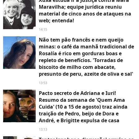
Maravilha; equipe jurídica reuniu
material de cinco anos de ataques na
web; entenda!
14:15
Não tem pão francês e nem queijo
minas: o café da manhã tradicional de
Rosalía é rico em gorduras boas e
repleto de benefícios. 'Torradas de
biscoito de milho com abacate,
presunto de peru, azeite de oliva e sal'
13:53
Pacto secreto de Adriana e Iuri!
Resumo da semana de 'Quem Ama
Cuida' (10 a 15 de agosto) traz ainda
traição de Pedro, beijo de Dora e
André, e Brigitte expulsa de casa
13:13