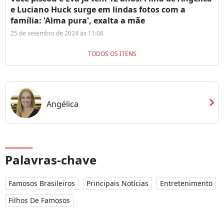
e Luciano Huck surge em lindas fotos com a
família: 'Alma pura', exalta a mãe
25 de setembro de 2024 às 11:08
TODOS OS ITENS
chevron_right
Angélica
Palavras-chave
Famosos Brasileiros
Principais Notícias
Entretenimento
Filhos De Famosos