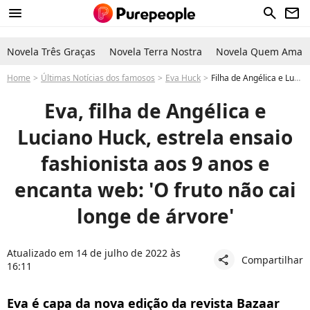
menu
search
newsletter
Novela Três Graças
Novela Terra Nostra
Novela Quem Ama C
Home
Últimas Notícias dos famosos
Eva Huck
Filha de Angélica e Luciano Huck, Eva estrela ensaio fashion aos 9 anos. Fotos!
Eva, filha de Angélica e
Luciano Huck, estrela ensaio
fashionista aos 9 anos e
encanta web: 'O fruto não cai
longe de árvore'
Atualizado em 14 de julho de 2022 às
Compartilhar
share
16:11
Eva é capa da nova edição da revista Bazaar