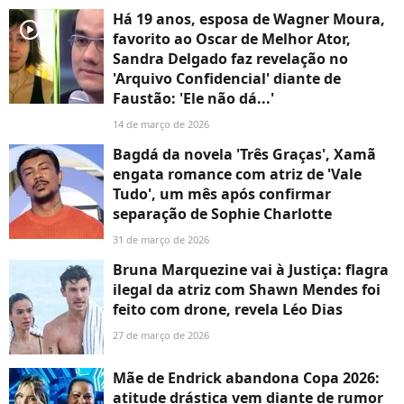
Há 19 anos, esposa de Wagner Moura,
player2
favorito ao Oscar de Melhor Ator,
Sandra Delgado faz revelação no
'Arquivo Confidencial' diante de
Faustão: 'Ele não dá...'
14 de março de 2026
Bagdá da novela 'Três Graças', Xamã
engata romance com atriz de 'Vale
Tudo', um mês após confirmar
separação de Sophie Charlotte
31 de março de 2026
Bruna Marquezine vai à Justiça: flagra
ilegal da atriz com Shawn Mendes foi
feito com drone, revela Léo Dias
27 de março de 2026
Mãe de Endrick abandona Copa 2026:
atitude drástica vem diante de rumor