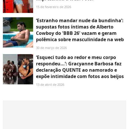
15 de fevereiro de 2026
‘Estranho mandar nude da bundinha’:
supostas fotos íntimas de Alberto
Cowboy do 'BBB 26' vazam e geram
polêmica sobre masculinidade na web
30 de março de 2026
‘Esqueci tudo ao redor e meu corpo
respondeu...’: Gracyanne Barbosa faz
declaração QUENTE ao namorado e
expõe intimidade com fotos aos beijos
13 de abril de 2026