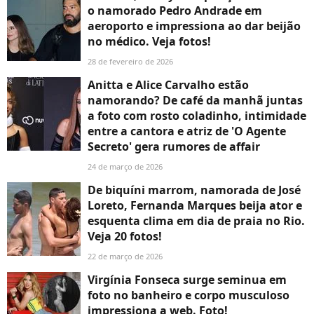
o namorado Pedro Andrade em
aeroporto e impressiona ao dar beijão
no médico. Veja fotos!
28 de fevereiro de 2026
Anitta e Alice Carvalho estão
namorando? De café da manhã juntas
a foto com rosto coladinho, intimidade
entre a cantora e atriz de 'O Agente
Secreto' gera rumores de affair
24 de março de 2026
De biquíni marrom, namorada de José
Loreto, Fernanda Marques beija ator e
esquenta clima em dia de praia no Rio.
Veja 20 fotos!
22 de março de 2026
Virgínia Fonseca surge seminua em
foto no banheiro e corpo musculoso
impressiona a web. Foto!