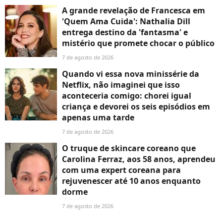
A grande revelação de Francesca em
'Quem Ama Cuida': Nathalia Dill
entrega destino da 'fantasma' e
mistério que promete chocar o público
7 de agosto de 2026
Quando vi essa nova minissérie da
Netflix, não imaginei que isso
aconteceria comigo: chorei igual
criança e devorei os seis episódios em
apenas uma tarde
7 de agosto de 2026
O truque de skincare coreano que
Carolina Ferraz, aos 58 anos, aprendeu
com uma expert coreana para
rejuvenescer até 10 anos enquanto
dorme
7 de agosto de 2026