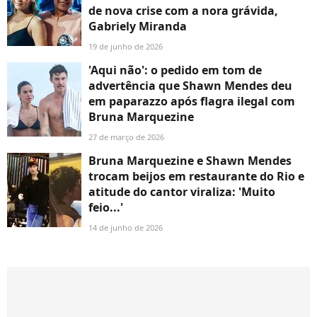
de nova crise com a nora grávida,
Gabriely Miranda
19 de junho de 2026
'Aqui não': o pedido em tom de
advertência que Shawn Mendes deu
em paparazzo após flagra ilegal com
Bruna Marquezine
27 de março de 2026
Bruna Marquezine e Shawn Mendes
trocam beijos em restaurante do Rio e
atitude do cantor viraliza: 'Muito
feio...'
14 de junho de 2026