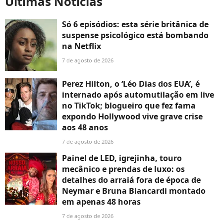
Últimas Notícias
Só 6 episódios: esta série britânica de
suspense psicológico está bombando
na Netflix
7 de agosto de 2026
Perez Hilton, o ‘Léo Dias dos EUA’, é
internado após automutilação em live
no TikTok; blogueiro que fez fama
expondo Hollywood vive grave crise
aos 48 anos
7 de agosto de 2026
Painel de LED, igrejinha, touro
mecânico e prendas de luxo: os
detalhes do arraiá fora de época de
Neymar e Bruna Biancardi montado
em apenas 48 horas
7 de agosto de 2026