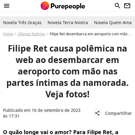
menu
search
newsletter
Novela Três Graças
Novela Terra Nostra
Novela Quem Ama C
Home
Últimas Notícias
Filipe Ret desembarca em aeroporto com mão nas partes íntimas da namorada e causa polêmica na web. Veja fotos!
Filipe Ret causa polêmica na
web ao desembarcar em
aeroporto com mão nas
partes íntimas da namorada.
Veja fotos!
Publicado em 16 de setembro de 2023
Compartilhar
share
às 17:31
O quão longe vai o amor? Para Filipe Ret, a