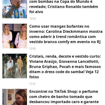
com bombas na Copa do Mundo é
revelado; Cristiano Ronaldo também
foi alvo
13:24
Como usar mangas bufantes no
inverno: Carolina Dieckmmann mostra
como aderir à trend romântica com
vestido branco comfy em evento no RJ
12:00
Cristais, renda, decote e vestido curto:
Viviane Araújo, Giovanna Lancellotti,
Bruna Griphao, Pocah e mais famosos
ditam o dress code do samba! Veja 12
fotos
11:01
Encontrei no TikTok Shop: o perfume
com cheiro de banho tomado que
desbancou importado caro e garante