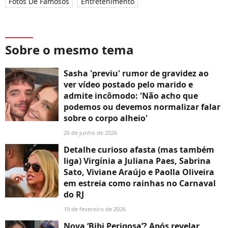
Fotos De Famosos
Entretenimento
Sobre o mesmo tema
Sasha 'previu' rumor de gravidez ao
ver vídeo postado pelo marido e
admite incômodo: 'Não acho que
podemos ou devemos normalizar falar
sobre o corpo alheio'
26 de junho de 2026
Detalhe curioso afasta (mas também
liga) Virgínia a Juliana Paes, Sabrina
Sato, Viviane Araújo e Paolla Oliveira
em estreia como rainhas no Carnaval
do RJ
19 de fevereiro de 2026
Nova ‘Bibi Perigosa’? Após revelar