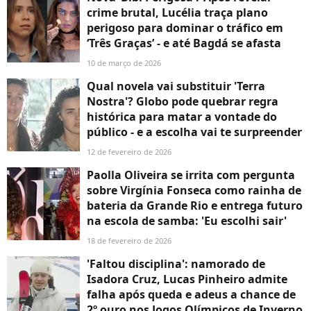
crime brutal, Lucélia traça plano
perigoso para dominar o tráfico em
‘Três Graças’ - e até Bagdá se afasta
10 de março de 2026
Qual novela vai substituir 'Terra
Nostra'? Globo pode quebrar regra
histórica para matar a vontade do
público - e a escolha vai te surpreender
12 de fevereiro de 2026
Paolla Oliveira se irrita com pergunta
sobre Virgínia Fonseca como rainha de
bateria da Grande Rio e entrega futuro
na escola de samba: 'Eu escolhi sair'
18 de fevereiro de 2026
'Faltou disciplina': namorado de
Isadora Cruz, Lucas Pinheiro admite
falha após queda e adeus a chance de
2º ouro nos Jogos Olímpicos de Inverno