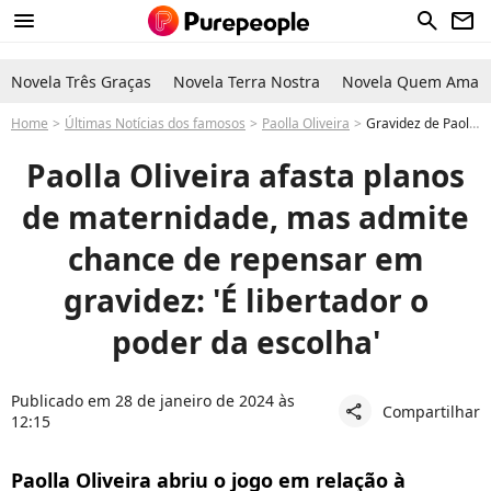
menu
search
newsletter
Novela Três Graças
Novela Terra Nostra
Novela Quem Ama C
Home
Últimas Notícias dos famosos
Paolla Oliveira
Gravidez de Paolla Oliveira: rainha do carnaval 2024 nega planos de engravidar, mas admite: 'Posso mudar de ideia'
Paolla Oliveira afasta planos
de maternidade, mas admite
chance de repensar em
gravidez: 'É libertador o
poder da escolha'
Publicado em 28 de janeiro de 2024 às
Compartilhar
share
12:15
Paolla Oliveira abriu o jogo em relação à