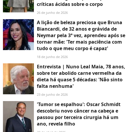
críticas ácidas sobre o corpo
26 de junho de 2026
A lição de beleza preciosa que Bruna
Biancardi, de 32 anos e grávida de
Neymar pela 3ª vez, aprendeu após se
tornar mãe: 'Ter mais paciência com
tudo o que meu corpo é capaz'
18 de junho de 2026
Entrevista | Nuno Leal Maia, 78 anos,
sobre ter abolido carne vermelha da
dieta há quase 5 décadas: 'Não sinto
falta nenhuma'
23 de junho de 2026
'Tumor se espalhou': Oscar Schmidt
descobriu novo câncer na cabeça e
passou por terceira cirurgia há um
ano, revela filho