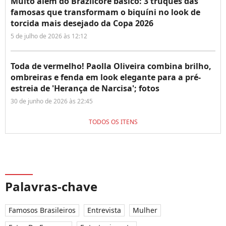
Muito além do Brazilcore básico: 3 truques das
famosas que transformam o biquíni no look de
torcida mais desejado da Copa 2026
5 de julho de 2026 às 12:12
Toda de vermelho! Paolla Oliveira combina brilho,
ombreiras e fenda em look elegante para a pré-
estreia de 'Herança de Narcisa'; fotos
30 de junho de 2026 às 22:45
TODOS OS ITENS
Palavras-chave
Famosos Brasileiros
Entrevista
Mulher