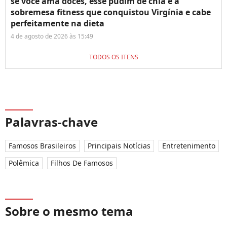
se você ama doces, esse pudim de chia é a
sobremesa fitness que conquistou Virgínia e cabe
perfeitamente na dieta
4 de agosto de 2026 às 15:49
TODOS OS ITENS
Palavras-chave
Famosos Brasileiros
Principais Notícias
Entretenimento
Polêmica
Filhos De Famosos
Sobre o mesmo tema