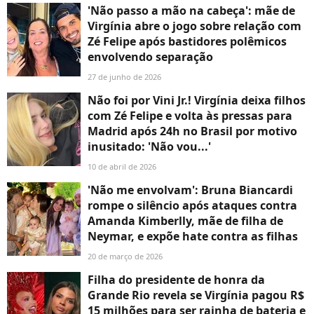
'Não passo a mão na cabeça': mãe de
Virgínia abre o jogo sobre relação com
Zé Felipe após bastidores polêmicos
envolvendo separação
27 de junho de 2026
Não foi por Vini Jr.! Virgínia deixa filhos
com Zé Felipe e volta às pressas para
Madrid após 24h no Brasil por motivo
inusitado: 'Não vou...'
10 de abril de 2026
'Não me envolvam': Bruna Biancardi
rompe o silêncio após ataques contra
Amanda Kimberlly, mãe de filha de
Neymar, e expõe hate contra as filhas
20 de março de 2026
Filha do presidente de honra da
Grande Rio revela se Virgínia pagou R$
15 milhões para ser rainha de bateria e