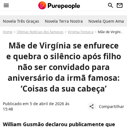
menu
search
newsletter
Novela Três Graças
Novela Terra Nostra
Novela Quem Ama C
Home
Últimas Notícias dos famosos
Virgínia Fonseca
Mãe de Virgínia Fonseca se enfurece e quebra o silêncio após filho não ser convidado para aniversário da irmã
Mãe de Virgínia se enfurece
e quebra o silêncio após filho
não ser convidado para
aniversário da irmã famosa:
‘Coisas da sua cabeça’
Publicado em 5 de abril de 2026 às
Compartilhar
share
15:48
William Gusmão declarou publicamente que