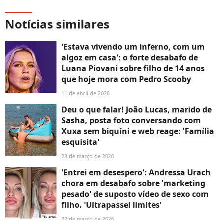
Notícias similares
'Estava vivendo um inferno, com um
algoz em casa': o forte desabafo de
Luana Piovani sobre filho de 14 anos
que hoje mora com Pedro Scooby
11 de abril de 2026
Deu o que falar! João Lucas, marido de
Sasha, posta foto conversando com
Xuxa sem biquíni e web reage: 'Família
esquisita'
28 de março de 2026
'Entrei em desespero': Andressa Urach
chora em desabafo sobre 'marketing
pesado' de suposto vídeo de sexo com
filho. 'Ultrapassei limites'
22 de março de 2026