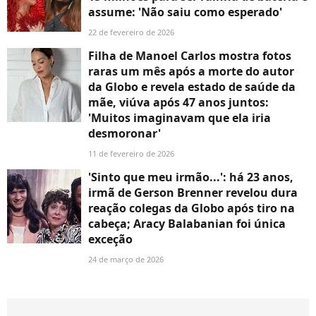
assume: 'Não saiu como esperado'
22 de fevereiro de 2026
Filha de Manoel Carlos mostra fotos
raras um mês após a morte do autor
da Globo e revela estado de saúde da
mãe, viúva após 47 anos juntos:
'Muitos imaginavam que ela iria
desmoronar'
11 de fevereiro de 2026
'Sinto que meu irmão...': há 23 anos,
irmã de Gerson Brenner revelou dura
reação colegas da Globo após tiro na
cabeça; Aracy Balabanian foi única
exceção
24 de março de 2026