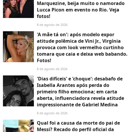
Marquezine, beija muito o namorado
Lucca Picon em evento no Rio. Veja
fotos!
8 de agosto de 2026
'A mãe tá on': após modelo expor
atitude polêmica de Vini Jr., Virgínia
provoca com look vermelho curtinho
tomara que caia e deixa web babando.
Fotos!
8 de agosto de 2026
'Dias difíceis' e 'choque': desabafo de
Isabella Arantes após perda do
primeiro filho emociona; em carta
aberta, influenciadora revela atitude
impressionante de Gabriel Medina
8 de agosto de 2026
Qual foi a causa da morte do pai de
Messi? Recado do perfil oficial da