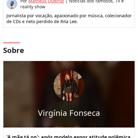
Por
Matheus Queiroz
|
Notícias dos famosos, TV e
reality show
Jornalista por vocação, apaixonado por música, colecionador
de CDs e neto perdido de Rita Lee.
Sobre
Virgínia Fonseca
'A mãe tá on': após modelo expor atitude polêmica