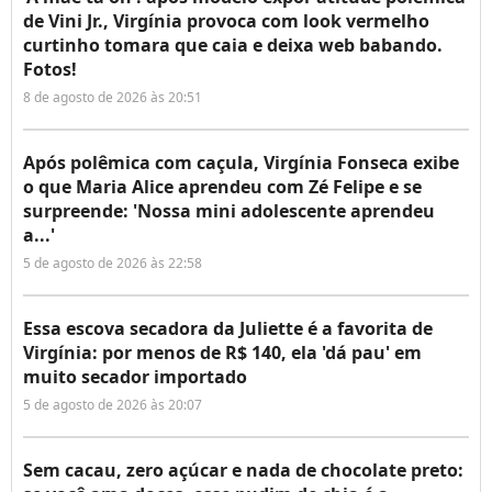
de Vini Jr., Virgínia provoca com look vermelho
curtinho tomara que caia e deixa web babando.
Fotos!
8 de agosto de 2026 às 20:51
Após polêmica com caçula, Virgínia Fonseca exibe
o que Maria Alice aprendeu com Zé Felipe e se
surpreende: 'Nossa mini adolescente aprendeu
a...'
5 de agosto de 2026 às 22:58
Essa escova secadora da Juliette é a favorita de
Virgínia: por menos de R$ 140, ela 'dá pau' em
muito secador importado
5 de agosto de 2026 às 20:07
Sem cacau, zero açúcar e nada de chocolate preto: