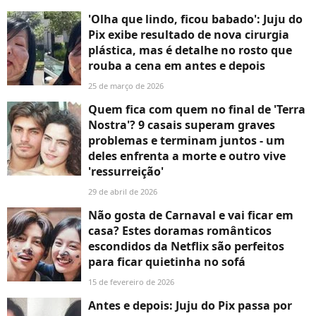
'Olha que lindo, ficou babado': Juju do
Pix exibe resultado de nova cirurgia
plástica, mas é detalhe no rosto que
rouba a cena em antes e depois
25 de março de 2026
Quem fica com quem no final de 'Terra
Nostra'? 9 casais superam graves
problemas e terminam juntos - um
deles enfrenta a morte e outro vive
'ressurreição'
29 de abril de 2026
Não gosta de Carnaval e vai ficar em
casa? Estes doramas românticos
escondidos da Netflix são perfeitos
para ficar quietinha no sofá
15 de fevereiro de 2026
Antes e depois: Juju do Pix passa por