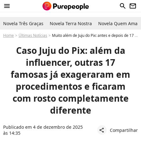
menu
search
newsletter
Novela Três Graças
Novela Terra Nostra
Novela Quem Ama C
Home
Últimas Notícias
Muito além de Juju do Pix: antes e depois de 17 famosas que exageraram em procedimentos estéticos é chocante
Caso Juju do Pix: além da
influencer, outras 17
famosas já exageraram em
procedimentos e ficaram
com rosto completamente
diferente
Publicado em 4 de dezembro de 2025
Compartilhar
share
às 14:35