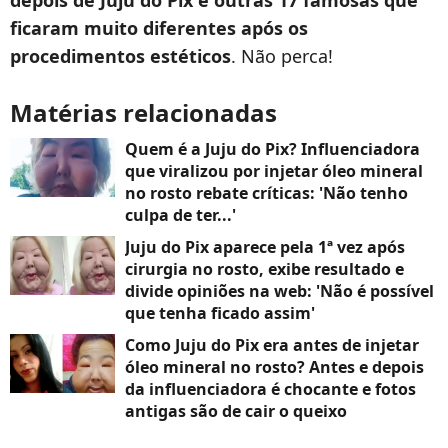
depois de Juju do Pix e outras 17 famosas que
ficaram muito diferentes após os
procedimentos estéticos
. Não perca!
Matérias relacionadas
Quem é a Juju do Pix? Influenciadora
que viralizou por injetar óleo mineral
no rosto rebate críticas: 'Não tenho
culpa de ter...'
Juju do Pix aparece pela 1ª vez após
cirurgia no rosto, exibe resultado e
divide opiniões na web: 'Não é possível
que tenha ficado assim'
Como Juju do Pix era antes de injetar
óleo mineral no rosto? Antes e depois
da influenciadora é chocante e fotos
antigas são de cair o queixo