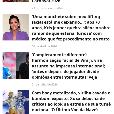
Carnaval 2026
23 de fevereiro de 2026
'Uma manchete sobre meu lifting
facial está me deixando...': aos 70
anos, Kris Jenner quebra silêncio sobre
rumor de que estaria 'furiosa' com
médico que fez procedimento no rosto
30 de abril de 2026
'Completamente diferente':
harmonização facial de Vini Jr. vira
assunto na imprensa internacional;
'antes e depois' do jogador divide
opiniões entre internautas; veja
21 de julho de 2026
Com body metalizado, virilha cavada e
bumbum exposto, Xuxa debocha de
críticas ao look na estreia de sua turnê
nacional 'O Último Voo da Nave':