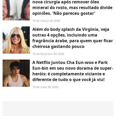
nova cirurgia após remover óleo
mineral do rosto, mas resultado divide
opiniões. 'Não pareceu gostar'
19 de março de 2026
Além do body splash da Virgínia, veja
outras 4 opções, incluindo uma
fragrância árabe, para quem quer ficar
cheirosa gastando pouco
19 de fevereiro de 2026
A Netflix juntou Cha Eun-woo e Park
Eun-bin em seu novo dorama de super-
heróis: é completamente viciante e
diferente de tudo o que você já viu!
19 de maio de 2026