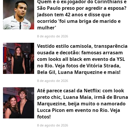
Quem é o ex-jogador do Corinthians e
São Paulo preso por agredir a esposa?
Jadson tem 42 anos e disse que
ocorrido 'foi uma briga de marido e
mulher'
8 de agosto de 2026
Vestido estilo camisola, transparência
ousada e decotão: famosas arrasam
com looks all black em evento da YSL
no Rio. Veja fotos de Vitória Strada,
Bela Gil, Luana Marquezine e mais!
8 de agosto de 2026
Até parece casal da Netflix: com look
preto chic, Luana Maia, irmã de Bruna
Marquezine, beija muito o namorado
Lucca Picon em evento no Rio. Veja
fotos!
8 de agosto de 2026