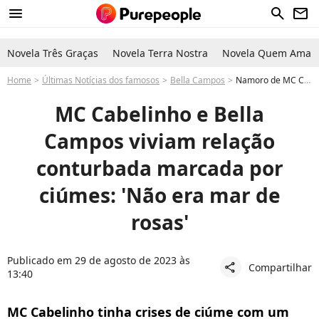
menu
search
newsletter
Novela Três Graças
Novela Terra Nostra
Novela Quem Ama C
Home
Últimas Notícias dos famosos
Bella Campos
Namoro de MC Cabelinho e Bella Campos chega ao fim: detalhes polêmicos vêm à tona
MC Cabelinho e Bella
Campos viviam relação
conturbada marcada por
ciúmes: 'Não era mar de
rosas'
Publicado em 29 de agosto de 2023 às
Compartilhar
share
13:40
MC Cabelinho tinha crises de ciúme com um