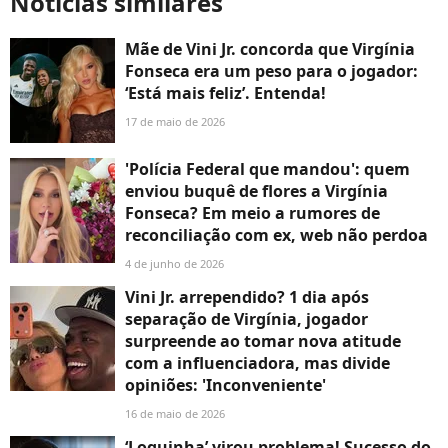
Notícias similares
Mãe de Vini Jr. concorda que Virgínia
Fonseca era um peso para o jogador:
‘Está mais feliz’. Entenda!
17 de maio de 2026
'Polícia Federal que mandou': quem
enviou buquê de flores a Virgínia
Fonseca? Em meio a rumores de
reconciliação com ex, web não perdoa
4 de junho de 2026
Vini Jr. arrependido? 1 dia após
separação de Virgínia, jogador
surpreende ao tomar nova atitude
com a influenciadora, mas divide
opiniões: 'Inconveniente'
16 de maio de 2026
‘Loquinha’ virou problema! Sucesso do