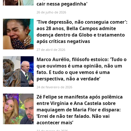
cair nessa pegadinha'
26 de julho de 2026
'Tive depressão, não conseguia comer':
aos 28 anos, Bella Campos admite
doença dentro da Globo e tratamento
após críticas negativas
27 de abril de 2026
Marco Aurélio, filósofo estoico: 'Tudo o
que ouvimos é uma opinião, não um
fato. E tudo o que vemos é uma
perspectiva, não a verdade'
24 de fevereiro de 2026
Zé Felipe se manifesta após polêmica
entre Virgínia e Ana Castela sobre
maquiagem de Maria Flor e dispara:
‘Errei de não ter falado. Não vai
acontecer mais’
11 de março de 2026