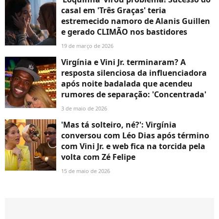
casal em 'Três Graças' teria
estremecido namoro de Alanis Guillen
e gerado CLIMÃO nos bastidores
19 de março de 2026
Virgínia e Vini Jr. terminaram? A
resposta silenciosa da influenciadora
após noite badalada que acendeu
rumores de separação: 'Concentrada'
3 de maio de 2026
'Mas tá solteiro, né?': Virgínia
conversou com Léo Dias após término
com Vini Jr. e web fica na torcida pela
volta com Zé Felipe
15 de maio de 2026