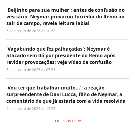
'Beijinho para sua mulher': antes de confusão no
vestiário, Neymar provocou torcedor do Remo ao
sair de campo, revela leitura labial
5 de agosto de 2026 às 10:58
'Vagabundo que fez palhaçadas': Neymar é
atacado sem dó por presidente do Remo após
revidar provocações; veja vídeo de confusão
5 de agosto de 2026 às 07:51
'Vou ter que trabalhar muito...': a reação
surpreendente de Davi Lucca, filho de Neymar, a
comentário de que já estaria com a vida resolvida
4 de agosto de 2026 às 13:57
TODOS OS ITENS