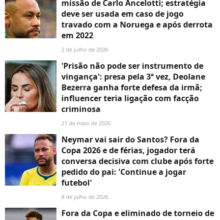
missão de Carlo Ancelotti; estratégia
deve ser usada em caso de jogo
travado com a Noruega e após derrota
em 2022
2 de julho de 2026
'Prisão não pode ser instrumento de
vingança': presa pela 3ª vez, Deolane
Bezerra ganha forte defesa da irmã;
influencer teria ligação com facção
criminosa
21 de maio de 2026
Neymar vai sair do Santos? Fora da
Copa 2026 e de férias, jogador terá
conversa decisiva com clube após forte
pedido do pai: 'Continue a jogar
futebol'
8 de julho de 2026
Fora da Copa e eliminado de torneio de