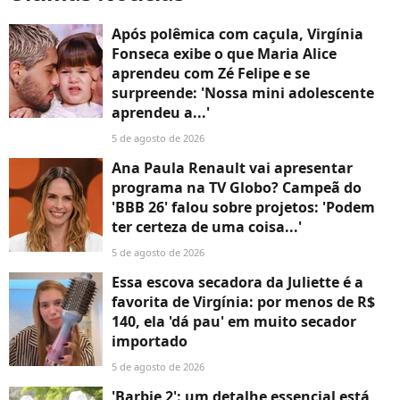
Após polêmica com caçula, Virgínia
Fonseca exibe o que Maria Alice
aprendeu com Zé Felipe e se
surpreende: 'Nossa mini adolescente
aprendeu a...'
5 de agosto de 2026
Ana Paula Renault vai apresentar
programa na TV Globo? Campeã do
'BBB 26' falou sobre projetos: 'Podem
ter certeza de uma coisa...'
5 de agosto de 2026
Essa escova secadora da Juliette é a
favorita de Virgínia: por menos de R$
140, ela 'dá pau' em muito secador
importado
5 de agosto de 2026
'Barbie 2': um detalhe essencial está