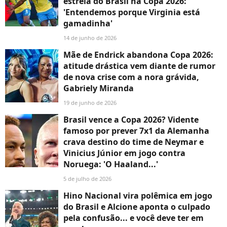
estreia do Brasil na Copa 2026:
'Entendemos porque Virginia está
gamadinha'
14 de junho de 2026
Mãe de Endrick abandona Copa 2026:
atitude drástica vem diante de rumor
de nova crise com a nora grávida,
Gabriely Miranda
19 de junho de 2026
Brasil vence a Copa 2026? Vidente
famoso por prever 7x1 da Alemanha
crava destino do time de Neymar e
Vinicius Júnior em jogo contra
Noruega: 'O Haaland...'
5 de julho de 2026
Hino Nacional vira polêmica em jogo
do Brasil e Alcione aponta o culpado
pela confusão... e você deve ter em