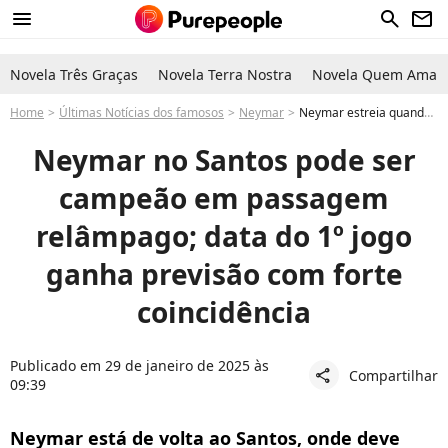
menu
search
newsletter
Novela Três Graças
Novela Terra Nostra
Novela Quem Ama C
Home
Últimas Notícias dos famosos
Neymar
Neymar estreia quando no Santos em 2025? Previsão tem forte coincidência e namorado de Bruna Biancardi pode ser campeão em 5 meses
Neymar no Santos pode ser
campeão em passagem
relâmpago; data do 1º jogo
ganha previsão com forte
coincidência
Publicado em 29 de janeiro de 2025 às
Compartilhar
share
09:39
Neymar está de volta ao Santos, onde deve