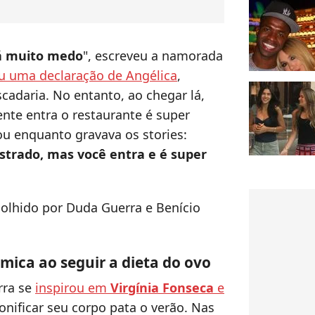
dá muito medo
", escreveu a namorada
u uma declaração de Angélica
,
adaria. No entanto, ao chegar lá,
ente entra o restaurante é super
u enquanto gravava os stories:
strado, mas você entra e é super
colhido por Duda Guerra e Benício
mica ao seguir a dieta do ovo
rra se
inspirou em
Virgínia Fonseca
e
onificar seu corpo pata o verão. Nas