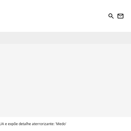
search
newsletter
 e expõe detalhe aterrorizante: 'Medo'