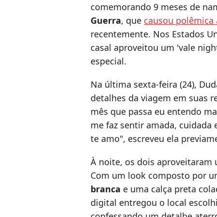
comemorando 9 meses de nam
Guerra
, que
causou polêmica 
recentemente. Nos Estados Un
casal aproveitou um 'vale ni
especial.
Na última sexta-feira (24), D
detalhes da viagem em suas red
mês que passa eu entendo mais
me faz sentir amada, cuidada e
te amo", escreveu ela previa
À noite, os dois aproveitaram
Com um look composto por 
branca
e uma calça preta colad
digital entregou o local escol
confessando um detalhe aterro