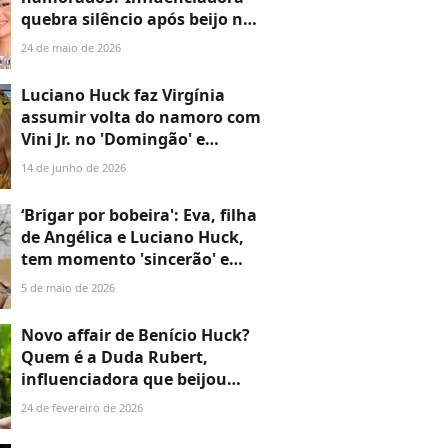
quebra silêncio após beijo no
filho de Luciano Huck e
24 de maio de 2026
Angélica: 'Ele é meu...'
Luciano Huck faz Virgínia
assumir volta do namoro com
Vini Jr. no 'Domingão' e
influencer entrega detalhe de
14 de junho de 2026
presente do Dia dos
Namorados: '2 anos'
‘Brigar por bobeira': Eva, filha
de Angélica e Luciano Huck,
tem momento 'sincerão' e
expõe conflitos na família
5 de maio de 2026
Novo affair de Benício Huck?
Quem é a Duda Rubert,
influenciadora que beijou
filho de Angélica no Carnaval
24 de fevereiro de 2026
2026 e teria vivido romance
com Zé Felipe