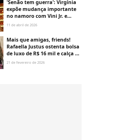
'Senão tem guerra': Virgínia
expõe mudança importante
no namoro com Vini Jr. e
'regra' que jogador tem que
11 de abril de 2026
seguir em suas idas à
Espanha
Mais que amigas, friends!
Rafaella Justus ostenta bolsa
de luxo de R$ 16 mil e calça de
crochê baratinha em passeio
21 de fevereiro de 2026
com Duda Guerra, ex de
Benício Huck. Fotos!