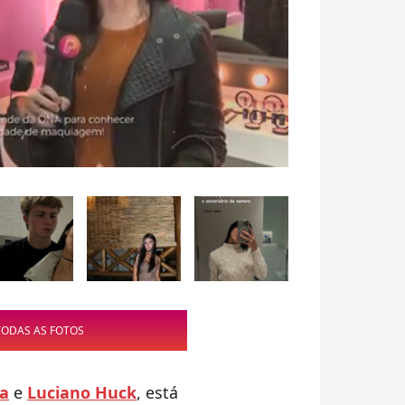
TODAS AS FOTOS
ca
e
Luciano Huck
, está