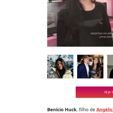
VEJA 
Benício Huck
, filho de
Angéli