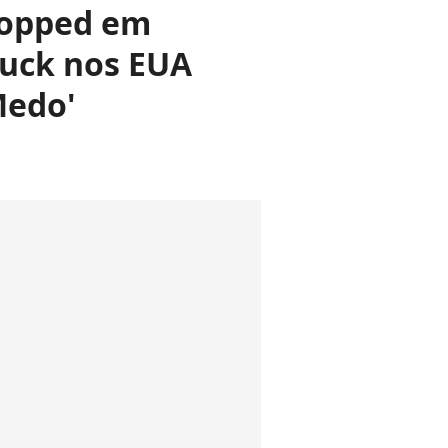
ropped em
uck nos EUA
Medo'