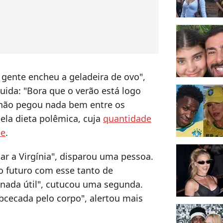
A gente encheu a geladeira de ovo",
uida: "Bora que o verão está logo
o não pegou nada bem entre os
pela dieta polêmica, cuja
quantidade
de
.
ar a Virgínia", disparou uma pessoa.
o futuro com esse tanto de
a nada útil", cutucou uma segunda.
obcecada pelo corpo", alertou mais