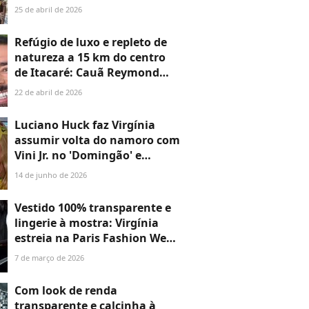
assume relacionamento com
25 de abril de 2026
neta de Betty Faria. 'Auge da
minha felicidade'
Refúgio de luxo e repleto de
natureza a 15 km do centro
de Itacaré: Cauã Reymond
escolhe hotel boutique
22 de abril de 2026
pioneiro na Bahia para férias
com a filha, Sofia
Luciano Huck faz Virgínia
assumir volta do namoro com
Vini Jr. no 'Domingão' e
influencer entrega detalhe de
14 de junho de 2026
presente do Dia dos
Namorados: '2 anos'
Vestido 100% transparente e
lingerie à mostra: Virgínia
estreia na Paris Fashion Week
em grande estilo e ousadia do
7 de março de 2026
look deixa Vini Jr. babando.
Veja fotos!
Com look de renda
transparente e calcinha à