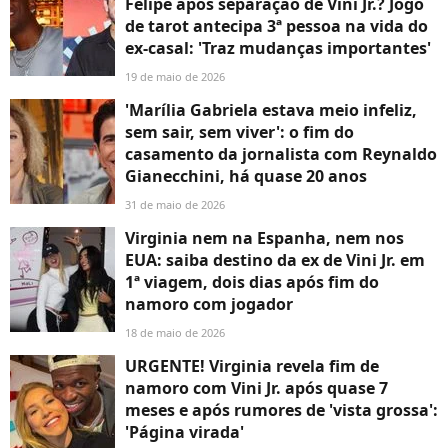
Felipe após separação de Vini Jr.? Jogo
de tarot antecipa 3ª pessoa na vida do
ex-casal: 'Traz mudanças importantes'
19 de maio de 2026
'Marília Gabriela estava meio infeliz,
sem sair, sem viver': o fim do
casamento da jornalista com Reynaldo
Gianecchini, há quase 20 anos
31 de maio de 2026
Virginia nem na Espanha, nem nos
EUA: saiba destino da ex de Vini Jr. em
1ª viagem, dois dias após fim do
namoro com jogador
18 de maio de 2026
URGENTE! Virginia revela fim de
namoro com Vini Jr. após quase 7
meses e após rumores de 'vista grossa':
'Página virada'