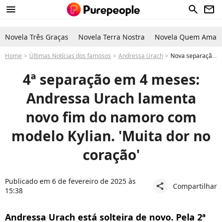
menu
search
newsletter
Novela Três Graças
Novela Terra Nostra
Novela Quem Ama C
Home
Últimas Notícias dos famosos
Andressa Urach
Nova separação: Andressa Urach termina namoro com ator pornô Kylian pela 2ª vez. 'Dor no coração'
4ª separação em 4 meses:
Andressa Urach lamenta
novo fim do namoro com
modelo Kylian. 'Muita dor no
coração'
Publicado em 6 de fevereiro de 2025 às
Compartilhar
share
15:38
Andressa Urach está solteira de novo. Pela 2ª