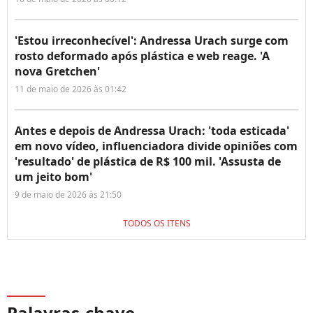
'Estou irreconhecível': Andressa Urach surge com
rosto deformado após plástica e web reage. 'A
nova Gretchen'
11 de maio de 2026 às 01:42
Antes e depois de Andressa Urach: 'toda esticada'
em novo vídeo, influenciadora divide opiniões com
'resultado' de plástica de R$ 100 mil. 'Assusta de
um jeito bom'
9 de maio de 2026 às 21:50
TODOS OS ITENS
Palavras-chave