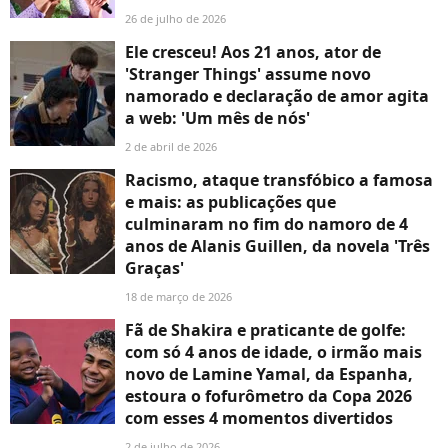
26 de julho de 2026
Ele cresceu! Aos 21 anos, ator de
'Stranger Things' assume novo
namorado e declaração de amor agita
a web: 'Um mês de nós'
2 de abril de 2026
Racismo, ataque transfóbico a famosa
e mais: as publicações que
culminaram no fim do namoro de 4
anos de Alanis Guillen, da novela 'Três
Graças'
18 de março de 2026
Fã de Shakira e praticante de golfe:
com só 4 anos de idade, o irmão mais
novo de Lamine Yamal, da Espanha,
estoura o fofurômetro da Copa 2026
com esses 4 momentos divertidos
2 de julho de 2026