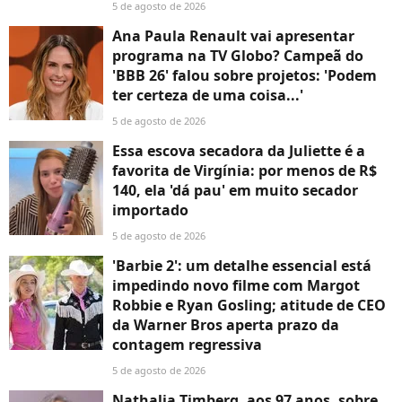
5 de agosto de 2026
Ana Paula Renault vai apresentar
programa na TV Globo? Campeã do
'BBB 26' falou sobre projetos: 'Podem
ter certeza de uma coisa...'
5 de agosto de 2026
Essa escova secadora da Juliette é a
favorita de Virgínia: por menos de R$
140, ela 'dá pau' em muito secador
importado
5 de agosto de 2026
'Barbie 2': um detalhe essencial está
impedindo novo filme com Margot
Robbie e Ryan Gosling; atitude de CEO
da Warner Bros aperta prazo da
contagem regressiva
5 de agosto de 2026
Nathalia Timberg, aos 97 anos, sobre