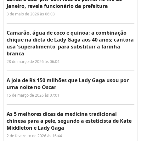
Janeiro, revela funcionário da prefeitura
3 de maio de 2026 às 06:03
Camarão, água de coco e quinoa: a combinação
chique na dieta de Lady Gaga aos 40 anos; cantora
usa 'superalimento' para substituir a farinha
branca
28 de março de 2026 às 06:04
A joia de R$ 150 milhões que Lady Gaga usou por
uma noite no Oscar
15 de março de 2026 às 07:01
As 5 melhores dicas da medicina tradicional
chinesa para a pele, segundo a esteticista de Kate
Middleton e Lady Gaga
2 de fevereiro de 2026 às 16:44