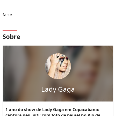
false
Sobre
Lady Gaga
1 ano do show de Lady Gaga em Copacabana:
cantora deu 'piti' com foto de painel no Rio de