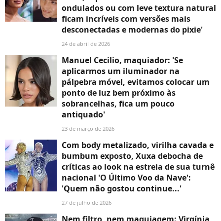
ondulados ou com leve textura natural
ficam incríveis com versões mais
desconectadas e modernas do pixie'
24 de abril de 2026
Manuel Cecilio, maquiador: 'Se
aplicarmos um iluminador na
pálpebra móvel, evitamos colocar um
ponto de luz bem próximo às
sobrancelhas, fica um pouco
antiquado'
23 de março de 2026
Com body metalizado, virilha cavada e
bumbum exposto, Xuxa debocha de
críticas ao look na estreia de sua turnê
nacional 'O Último Voo da Nave':
'Quem não gostou continue...'
27 de julho de 2026
Nem filtro, nem maquiagem: Virgínia