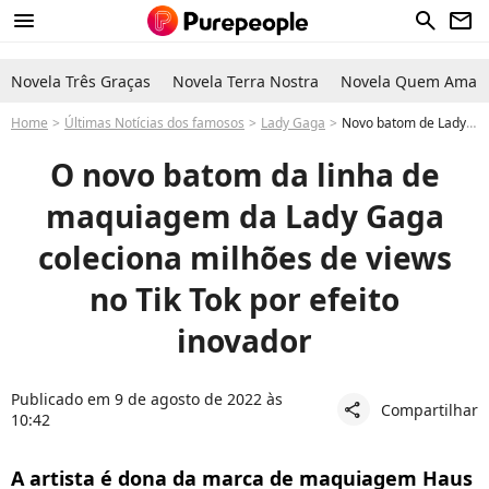
menu
search
newsletter
Novela Três Graças
Novela Terra Nostra
Novela Quem Ama C
Home
Últimas Notícias dos famosos
Lady Gaga
Novo batom de Lady Gaga com efeito inédito viraliza no Tik Tok: você precisa conhecer essa maquiagem!
O novo batom da linha de
maquiagem da Lady Gaga
coleciona milhões de views
no Tik Tok por efeito
inovador
Publicado em 9 de agosto de 2022 às
Compartilhar
share
10:42
A artista é dona da marca de maquiagem Haus