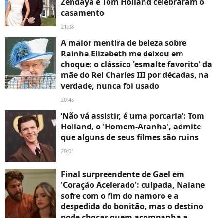
Zendaya e Tom Holland celebraram o
casamento
21:08
A maior mentira de beleza sobre
Rainha Elizabeth me deixou em
choque: o clássico 'esmalte favorito' da
mãe do Rei Charles III por décadas, na
verdade, nunca foi usado
20:45
‘Não vá assistir, é uma porcaria’: Tom
Holland, o 'Homem-Aranha', admite
que alguns de seus filmes são ruins
20:01
Final surpreendente de Gael em
'Coração Acelerado': culpada, Naiane
sofre com o fim do namoro e a
despedida do bonitão, mas o destino
pode chocar quem acompanha a