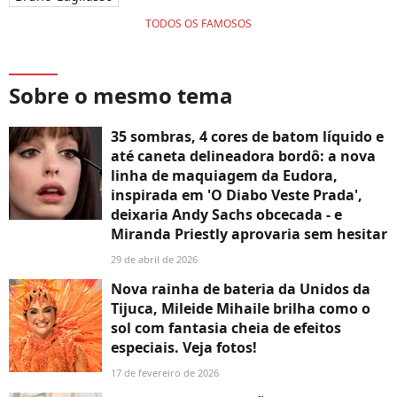
TODOS OS FAMOSOS
Sobre o mesmo tema
35 sombras, 4 cores de batom líquido e
até caneta delineadora bordô: a nova
linha de maquiagem da Eudora,
inspirada em 'O Diabo Veste Prada',
deixaria Andy Sachs obcecada - e
Miranda Priestly aprovaria sem hesitar
29 de abril de 2026
Nova rainha de bateria da Unidos da
Tijuca, Mileide Mihaile brilha como o
sol com fantasia cheia de efeitos
especiais. Veja fotos!
17 de fevereiro de 2026