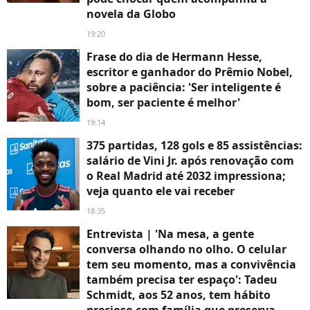
novela da Globo
19:20
Frase do dia de Hermann Hesse,
escritor e ganhador do Prêmio Nobel,
sobre a paciência: 'Ser inteligente é
bom, ser paciente é melhor'
19:14
375 partidas, 128 gols e 85 assistências:
salário de Vini Jr. após renovação com
o Real Madrid até 2032 impressiona;
veja quanto ele vai receber
18:35
Entrevista | 'Na mesa, a gente
conversa olhando no olho. O celular
tem seu momento, mas a convivência
também precisa ter espaço': Tadeu
Schmidt, aos 52 anos, tem hábito
precioso com família que preserva