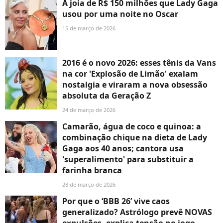
A joia de R$ 150 milhões que Lady Gaga
usou por uma noite no Oscar
15 de março de 2026
2016 é o novo 2026: esses tênis da Vans
na cor 'Explosão de Limão' exalam
nostalgia e viraram a nova obsessão
absoluta da Geração Z
24 de março de 2026
Camarão, água de coco e quinoa: a
combinação chique na dieta de Lady
Gaga aos 40 anos; cantora usa
'superalimento' para substituir a
farinha branca
28 de março de 2026
Por que o ‘BBB 26’ vive caos
generalizado? Astrólogo prevê NOVAS
expulsões, explica tensão no jogo,