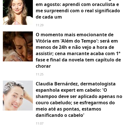
em agosto: aprendi com oraculista e
me surpreendi com o real significado
de cada um
11:29
O momento mais emocionante de
Vitória em 'Além do Tempo': será em
menos de 24h e não vejo a hora de
assistir; cena marcante acaba com 1ª
fase e final da novela tem capítulo de
chorar
11:25
Claudia Bernárdez, dermatologista
espanhola expert em cabelo: 'O
shampoo deve ser aplicado apenas no
couro cabeludo; se esfregarmos do
meio até as pontas, estamos
danificando o cabelo'
11:07