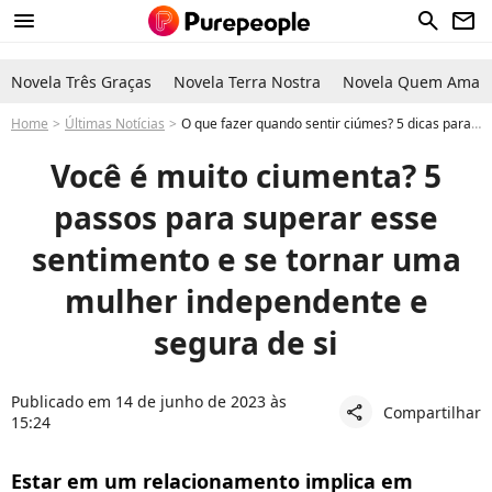
menu
search
newsletter
Novela Três Graças
Novela Terra Nostra
Novela Quem Ama C
Home
Últimas Notícias
O que fazer quando sentir ciúmes? 5 dicas para superar o sentimento e se tornar uma mulher independente e segura de si
Você é muito ciumenta? 5
passos para superar esse
sentimento e se tornar uma
mulher independente e
segura de si
Publicado em 14 de junho de 2023 às
Compartilhar
share
15:24
Estar em um relacionamento implica em