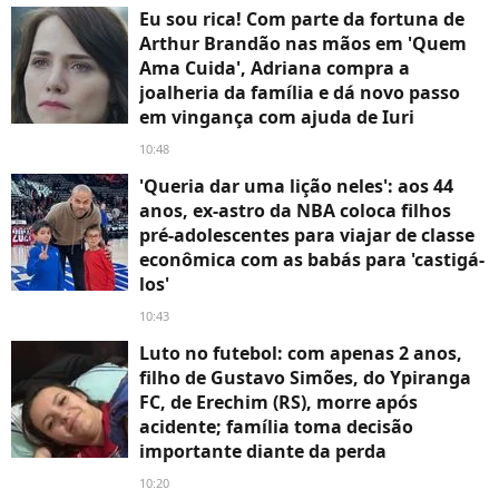
Eu sou rica! Com parte da fortuna de
Arthur Brandão nas mãos em 'Quem
Ama Cuida', Adriana compra a
joalheria da família e dá novo passo
em vingança com ajuda de Iuri
10:48
'Queria dar uma lição neles': aos 44
anos, ex-astro da NBA coloca filhos
pré-adolescentes para viajar de classe
econômica com as babás para 'castigá-
los'
10:43
Luto no futebol: com apenas 2 anos,
filho de Gustavo Simões, do Ypiranga
FC, de Erechim (RS), morre após
acidente; família toma decisão
importante diante da perda
10:20