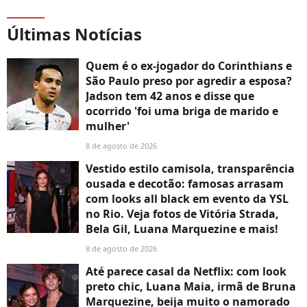
Últimas Notícias
Quem é o ex-jogador do Corinthians e
São Paulo preso por agredir a esposa?
Jadson tem 42 anos e disse que
ocorrido 'foi uma briga de marido e
mulher'
8 de agosto de 2026
Vestido estilo camisola, transparência
ousada e decotão: famosas arrasam
com looks all black em evento da YSL
no Rio. Veja fotos de Vitória Strada,
Bela Gil, Luana Marquezine e mais!
8 de agosto de 2026
Até parece casal da Netflix: com look
preto chic, Luana Maia, irmã de Bruna
Marquezine, beija muito o namorado