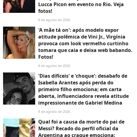
Lucca Picon em evento no Rio. Veja
fotos!
8 de agosto de 2026
'A mãe tá on': após modelo expor
atitude polêmica de Vini Jr., Virgínia
provoca com look vermelho curtinho
tomara que caia e deixa web babando.
Fotos!
8 de agosto de 2026
'Dias difíceis' e 'choque': desabafo de
Isabella Arantes após perda do
primeiro filho emociona; em carta
aberta, influenciadora revela atitude
impressionante de Gabriel Medina
8 de agosto de 2026
Qual foi a causa da morte do pai de
Messi? Recado do perfil oficial da
Argentina ao craque emociona: