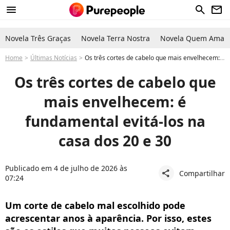
menu
search
newsletter
Novela Três Graças
Novela Terra Nostra
Novela Quem Ama C
Home
Últimas Notícias
Os três cortes de cabelo que mais envelhecem: é fundamental evitá-los na casa dos 20 e 30
Os três cortes de cabelo que
mais envelhecem: é
fundamental evitá-los na
casa dos 20 e 30
Publicado em 4 de julho de 2026 às
Compartilhar
share
07:24
Um corte de cabelo mal escolhido pode
acrescentar anos à aparência. Por isso, estes