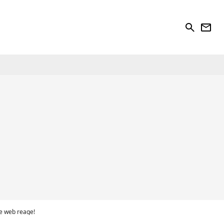
search
newsletter
 e web reage!