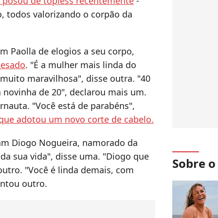
 posou de topless recentemente
-
, todos valorizando o corpão da
m Paolla de elogios a seu corpo,
pesado
. "É a mulher mais linda do
 muito maravilhosa", disse outra. "40
a novinha de 20", declarou mais um.
rnauta. "Você está de parabéns",
que adotou um novo corte de cabelo.
ram Diogo Nogueira, namorado da
da sua vida", disse uma. "Diogo que
Sobre 
utro. "Você é linda demais, com
ntou outro.