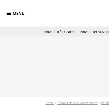
menu
MENU
Novela Três Graças
Novela Terra Nos
Home
Últimas Notícias dos famosos
Paolla