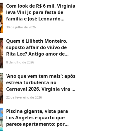
fotos
Com look de R$ 6 mil, Virgínia
leva Vini Jr. para festa de
família e José Leonardo
ganha colo do 'padrasto'
30 de julho de 2026
Quem é Lilibeth Monteiro,
suposto affair do viúvo de
Rita Lee? Antigo amor de
Roberto de Carvalho foi
8 de julho de 2026
casada com Fernando Collor e
teve filha em clínica de Roger
'Ano que vem tem mais': após
Abdelmassih
estreia turbulenta no
Carnaval 2026, Virgínia vira a
página e surge em look
22 de fevereiro de 2026
ousado no Desfile das
Campeãs
Piscina gigante, vista para
Los Angeles e quarto que
parece apartamento: por
dentro da mansão onde