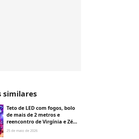
s similares
Teto de LED com fogos, bolo
de mais de 2 metros e
reencontro de Virgínia e Zé
Felipe: os detalhes da festa de
25 de maio de 2026
5 anos de Maria Alice em 30