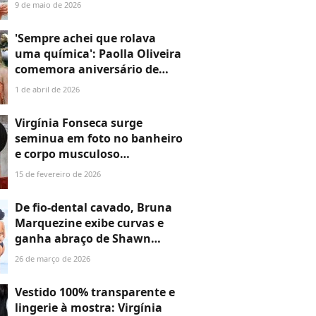
mostra e web tem melhor
9 de maio de 2026
reação: 'Precisa nem...'
'Sempre achei que rolava
uma química': Paolla Oliveira
comemora aniversário de
Mestre Fafá, da Grande Rio, e
1 de abril de 2026
fotos dos dois juntos ganham
torcida da web por novo
Virgínia Fonseca surge
affair; entenda!
seminua em foto no banheiro
e corpo musculoso
impressiona a web. Foto!
15 de fevereiro de 2026
De fio-dental cavado, Bruna
Marquezine exibe curvas e
ganha abraço de Shawn
Mendes em dia de mar no Rio;
26 de março de 2026
26 fotos do casal do
momento!
Vestido 100% transparente e
lingerie à mostra: Virgínia