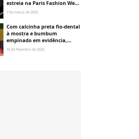
estreia na Paris Fashion Week
em grande estilo e ousadia do
7 de março de 2026
look deixa Vini Jr. babando.
Veja fotos!
Com calcinha preta fio-dental
à mostra e bumbum
empinado em evidência,
Juliana Paes dispensa
16 de fevereiro de 2026
descanso e curte camarote
horas antes de desfilar. Fotos!